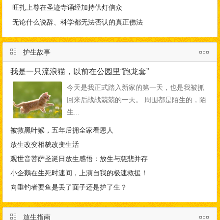
旺扎上尊在圣迹寺诵经加持供灯信众
无论什么说辞、科学都无法否认的真正佛法
护生故事
我是一只流浪猫，以前在公园里“跑龙套”
今天是我正式踏入新家的第一天，也是我被抓
回来后战战兢兢的一天。 周围都是陌生的，陌
生...
被救黑叶猴，五年后拥全家看恩人
放生改变相貌改变生活
观世音菩萨圣诞日放生感悟：放生与慈悲并存
小企鹅在生死时速间，上演自我的极速救援！
向垂钓者要鱼是丢了面子还是护了生？
放生指南