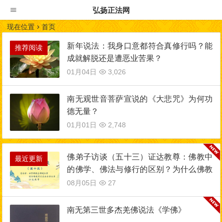
弘扬正法网
现在位置
首页
新年说法：我身口意都符合真修行吗？能
推荐阅读
成就解脱还是遭恶业苦果？
01月04日
3,026
南无观世音菩萨宣说的《大悲咒》为何功
德无量？
01月01日
2,748
佛弟子访谈（五十三）证达教尊：佛教中
最近更新
的佛学、佛法与修行的区别？为什么佛教
是实量主义教？五明是哪五明？
08月05日
27
南无第三世多杰羌佛说法《学佛》