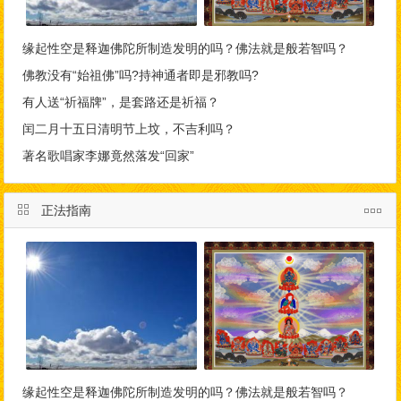
缘起性空是释迦佛陀所制造发明的吗？佛法就是般若智吗？
佛教没有“始祖佛”吗?持神通者即是邪教吗?
有人送“祈福牌”，是套路还是祈福？
闰二月十五日清明节上坟，不吉利吗？
著名歌唱家李娜竟然落发“回家”
正法指南
缘起性空是释迦佛陀所制造发明的吗？佛法就是般若智吗？