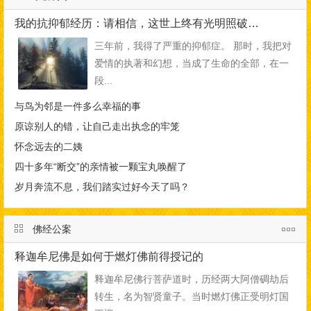
我的抗抑郁经历：请相信，这世上终有光明照破黑暗
三年前，我得了严重的抑郁症。 那时，我把对
爱情的执著和幻想，当成了生命的全部，在一
段...
与鸟为邻是一件多么幸福的事
原谅别人的错，让自己走出执念的牢笼
怀念远去的二姨
四十多年“断交”的亲情被一颗宝丸唤醒了
岁月奔流不息，我们踏实过好今天了吗？
佛经公案
释迦牟尼佛是如何于燃灯佛前得授记的
释迦牟尼佛行菩萨道时，历经两大阿僧碉劫后
转生，名为智贤童子。当时燃灯佛正受明灯国