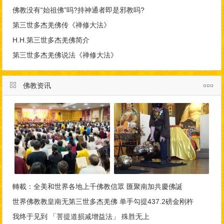
佛教没有“始祖佛”吗?持神通者即是邪教吗?
第三世多杰羌佛传《禅修大法》
H.H.第三世多杰羌佛简介
第三世多杰羌佛说法《禅修大法》
佛教资讯
轉載：全美和世界各地上千佛教信眾 匯聚南加共慶佛誕
世界佛教教皇南无第三世多杰羌佛 单手勾提437.2磅金刚杵
​我终于见到 「菩提道损减增益法」 殊胜无上