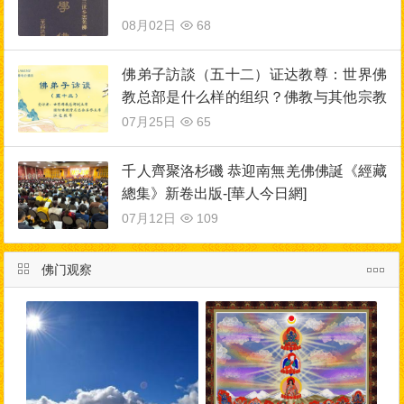
08月02日
68
佛弟子訪談（五十二）证达教尊：世界佛
教总部是什么样的组织？佛教与其他宗教
的区别？佛教称为谛教的真实含义！
07月25日
65
千人齊聚洛杉磯 恭迎南無羌佛佛誕《經藏
總集》新卷出版-[華人今日網]
07月12日
109
佛门观察