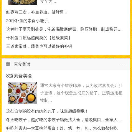
食？为...
红枣蒸三次，补血养血、健脾胃！
20种补血的素食小能手。
这种叶子夏天到处是，泡茶喝散寒解毒、降压降脂！制成酱开胃又下饭
十种蛋白质远超肉类的【超级素菜】
三道家常菜，蔬菜也可以很好的补钙
素食菜谱
8道素食美食
通常大家有个错误印象，认为改吃素食会让肚
子更饿，这个观念是彻底的错了。正确运用植
物制...
这些自制的没有肉肉的丸子，味道超级赞哦！
冬天吃饺子，超好吃的素饺子馅做法大全，清淡爽口，全家人都爱吃！
好吃的素肉—大豆拉丝蛋白！炸、烤、炒、煎，怎么做都好吃