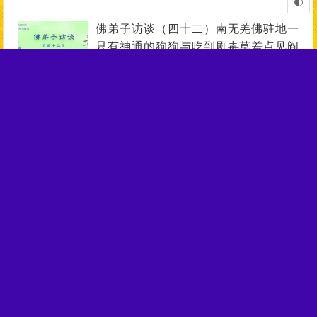
佛弟子访谈（四十二）南无羌佛驻地一
只有神通的狗狗与吃到剧毒草差点见阎
王的真实事件
07月09日
1,215
佛弟子访谈（四十一）正慧法师写《揭
开真相》一书的因缘及分享在南无羌佛
驻地里的修行生活
07月08日
1,259
佛弟子访谈（四十）释正慧法师学佛、
出家及赴美拜於南无羌佛座下近处修学
的因缘
07月07日
1,189
佛弟子访谈（三十九）什么是正知正
见？佛陀亲说法音有多稀有难得？