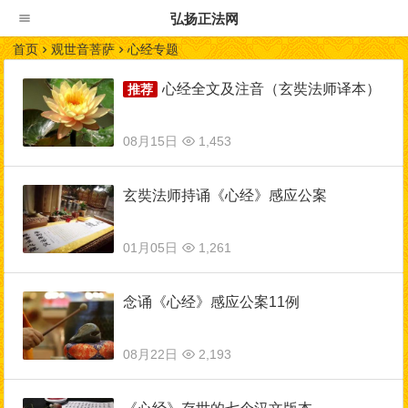
弘扬正法网
首页
观世音菩萨
心经专题
心经全文及注音（玄奘法师译本）
08月15日
1,453
玄奘法师持诵《心经》感应公案
01月05日
1,261
念诵《心经》感应公案11例
08月22日
2,193