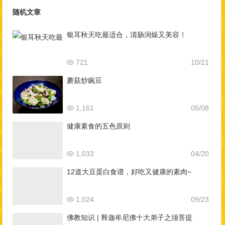
随机文章
银耳秋天吃最适合，清肠润燥又美容！
721
10/21
蘑菇炒豌豆
1,161
05/08
​健康素食的五色原则
1,033
04/20
12道大豆蛋白食谱，好吃又健康的素肉~
1,024
09/23
佛教知识 | 释迦牟尼佛十大弟子之须菩提