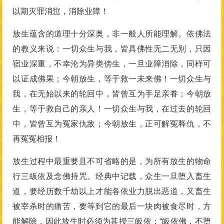
以期灭罪消愆，消除业障！
放生蕴含的道理十分深奥，非一般人所能理解。依佛法
的教义来说：一切众生与我，皆具佛性无二无别，只因
宿业深重，不幸沦为异类傍生，一旦业障消除，同样可
以证成佛果；今朝放生，等于救一未来佛！一切众生与
我，在无始以来的轮回中，皆曾互为手足亲眷；今朝放
生，等于救自己的亲人！一切众生与我，在过去的轮回
中，皆曾互为冤家仇敌；今朝放生，正可解冤释仇，不
再冤冤相报！
放生过程中最重要且不可省略的是，为所有放生的物命
行三皈依及念佛持咒。经典中记载，众生一旦堕入畜生
道，要经历数千劫以上才能各依业力脱出恶道，又畜生
被宰杀时的痛苦，要等到它的最后一块肉被食尽时，方
能解除，因此放生时必须为其授三皈依：“皈依佛，不堕