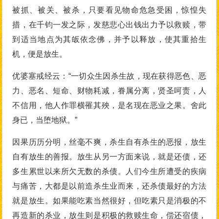
被抓、被关、被杀，只要看见物命危急受困，惊惶失
措，在千钧一发之际，发慈悲心出钱出力予以救赎，带
到适当地点为其皈依念佛，并予以释放，使其重拾生
机，便是放生。
优婆塞戒经云：“一切众生因杀生故，现在获得恶色、恶
力、恶名、短命、财物耗减，眷属分离，贤圣呵责，人
不信用，他人作罪横罹其殃，是名现在恶业之果。舍此
身已，当堕地狱。”
因果历历分明，丝毫不爽，杀生自有杀生的恶报，放生
自有放生的善报。放生从另一方面来说，就是还债，还
多生累世以来所欠无数的杀债。人们今生所遭受的疾病
与痛苦，大都是以前造杀生业而来，还杀债最好的方法
就是放生。如果能吃素当然很好，但吃素只是消极的不
再造新的杀业，放生则是积极的救赎生命，偿还宿债，