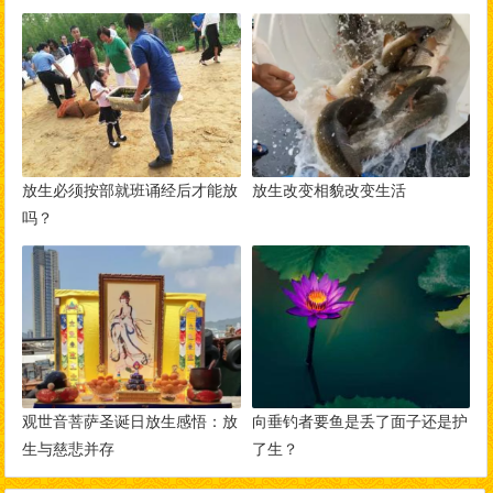
放生必须按部就班诵经后才能放
放生改变相貌改变生活
吗？
观世音菩萨圣诞日放生感悟：放
向垂钓者要鱼是丢了面子还是护
生与慈悲并存
了生？