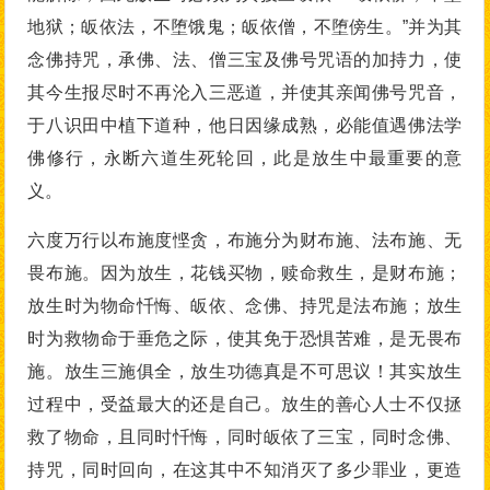
地狱；皈依法，不堕饿鬼；皈依僧，不堕傍生。”并为其
念佛持咒，承佛、法、僧三宝及佛号咒语的加持力，使
其今生报尽时不再沦入三恶道，并使其亲闻佛号咒音，
于八识田中植下道种，他日因缘成熟，必能值遇佛法学
佛修行，永断六道生死轮回，此是放生中最重要的意
义。
六度万行以布施度悭贪，布施分为财布施、法布施、无
畏布施。因为放生，花钱买物，赎命救生，是财布施；
放生时为物命忏悔、皈依、念佛、持咒是法布施；放生
时为救物命于垂危之际，使其免于恐惧苦难，是无畏布
施。放生三施俱全，放生功德真是不可思议！其实放生
过程中，受益最大的还是自己。放生的善心人士不仅拯
救了物命，且同时忏悔，同时皈依了三宝，同时念佛、
持咒，同时回向，在这其中不知消灭了多少罪业，更造