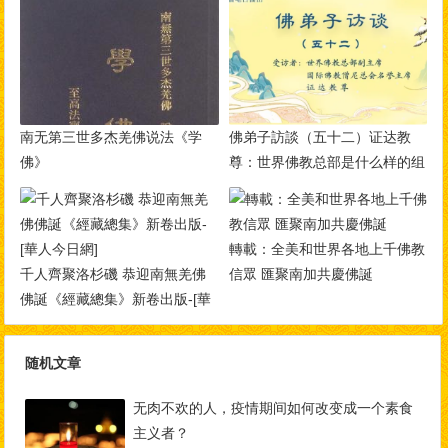
南无第三世多杰羌佛说法《学
佛弟子訪談（五十二）证达教
佛》
尊：世界佛教总部是什么样的组
织？佛教与其他宗教的区别？佛
教称为谛教的真实含义！
轉載：全美和世界各地上千佛教
千人齊聚洛杉磯 恭迎南無羌佛
信眾 匯聚南加共慶佛誕
佛誕《經藏總集》新卷出版-[華
人今日網]
随机文章
无肉不欢的人，疫情期间如何改变成一个素食
主义者？