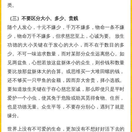
类。
（三）不要区分大小、多少、贵贱
随个人发心，十元不嫌少，千万不嫌多，物命一条不嫌
少，物命万千不嫌多，但求慈悲至上，心诚为要。 放生
功德的大小关键在于发心的大小，而不在于数目的多
少。不可一味追求数量，而对某部分众生远离慈心。如
见两盆鱼，心想若放这盆躯体小的众生，则价钱和数量
要比放那盆躯体大的合算。或思维买一大堆田螺的钱，
还不够买一只甲鱼的金额，因而弃大舍贵，择小选贱。
要知道放生关键在于存心慈悲至诚，那么即使只是平时
爱护一个小虫，使其免于危险或助其觅得食物、住所，
也是功德无量。众生平等，不要存分别心，遇到了就是
缘分。
世界上没有不可爱的生命，更加没有不想好好活下去的