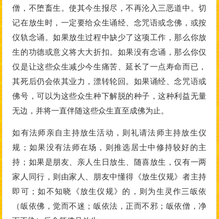
僧，不堕畜生。使其今生报尽，不再沦入三恶道中。切
记在放生时，一定要给众生诵经、念咒语或念佛，或按
仪轨念诵。如果放生过程中缺少了这项工作，那么你放
生的功德或意义将大大折扣。如果没有念诵，那么你仅
仅是让这些众生减少今生痛苦、延长了一点寿命而已，
其死后仍会依其业力，漂转轮回。如果诵经、念咒语或
佛号，可以为这些众生种下解脱的种子，这种利益无量
无边，并将一直伴随这些众生直至成佛为止。
如有法师亲自主持放生活动，则礼请法师主持放生仪
规；如果没有法师在场，则推选居士中修持较好的主
持；如果是朋友、亲人生日放生、随喜放生，仅有一两
家人同行，则由家人、朋友中懂得《放生仪规》者主持
即可；如不知晓《放生仪规》的，则为生灵作三皈依
（皈依佛，觉而不迷；皈依法，正而不邪；皈依僧，净