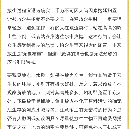
放生过程宜迅速确实，千万不可因人为因素拖延搁置，
让被放众生多受不必要之苦。在释放众生时，一定要轻
拿轻放，避免抛掷。有的人在放鱼类时，站在高高的桥
上往下倒，或者站在岸边往水中央抛，这种行为，会让
众生感受到极度的恐惧，给众生带来很大的痛苦。本来
放生是“无畏布施”，但这种恐惧的痛苦也是无法形容的，
应当引以为戒。
要观察地点、水质：如果被放之众生，能放其为适于它
生长的环境，则对其有极大好处。反之，若只顾放而不
观察所放的地点，则对其害处多多。如将野兔置于众人
处，飞鸟放于易捕地，鱼儿放入被化工原料污染的确无
法生存的河流水域等等。注意附近有无猎捕的行为？是
否有人撒网或架设网具？尽量使放生生物不再遭受网捕
牢笼之灾。地点的隐密性要足够，可避免外人干扰或直