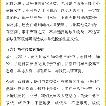
闭性水体，以免伤害其它鱼类。尤其是巴西龟只能善心
家庭收养，不可放入江河湖泊，以免为害江湖。一定数
量的巴西龟一旦被放生到水里，不但会把河里的其他生
物吃掉，还会在短时间内大量繁殖，占据其他龟种的生
存空间，带来灭顶之灾。不加选择地放生物类、不适宜
的放生环境都可能造成非常危险的生态灾难。
（六）放生仪式宜简短
放生过程中，要为所放生物命念三皈依，念佛号，诵
经，祈请佛菩萨摄受加持于它们，祈愿它们早日脱离三
恶道，早得人身，得遇正法，与我们共证菩提。
今朝千载难逢，我们与异类畜生有缘救其生命，他们虽
然满心感谢欢喜，却都还是畜生，尚在三涂中受苦，仍
不能脱离轮回业报。我们更当发大慈悲心，为众生念三
皈依：皈依佛，不堕地狱。皈依法，不堕饿鬼。皈依