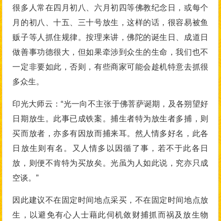
很多人常在四月初八、六月初四等佛教纪念日，或每个
月的初八、十五、三十号放生，这样的话，很容易被鱼
贩子等人抓住规律。按理来讲，佛陀的诞生日、成道日
做善事功德很大，但如果牵涉到众生的生命，我们也不
一定非要如此，否则，有些商家可能会趁机特意去抓很
多众生。
印光大师云：“光一向不主张于佛菩萨诞期，及各朔望好
日期放生。此事已成铁案。捕生者特为放生者多捕，则
买而放者，亦多有因放而捕来耳。然人情多好名，此各
日放生则有名。又人情多以因循了事，若不于此各日
放，则便不肯特为买放矣。光虽为人如此说，究亦只成
空谈。”
因此建议不在固定时间地点采买，不在固定时间地点放
生，以避免有心人士藉此伺机敛财捕抓而祸及放生物