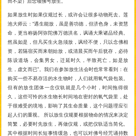
而不染）后念颂佛号放生。
如果放生时如果仪规过长，或许会让很多动物死去。莲
池大师云：“遇生能放，虽是善功德，但济色身，未资慧
命，更当称扬阿弥陀佛万德洪名，讽诵大乘诸品经典。
然虽如是，但凡买生火急须放，讽经不便，只以念佛相
资，若隔宿买而来朝始放，或清晨买而午后犹存，必待
陈设道场，会集男女，迁延时久，半致死亡，如是放
生，虚文而已”。我们在参加放生法会时也常常看到：在
购买一些不易存活的水生物时，人们就用氧气袋包装。
但有的放生团体一念仪轨就是几个小时，时间拖得很
久，这些可怜的水生物长时间地在密封的氧气袋里，处
于很难受的境地，影响了其生命质量，这个问题理应引
起人们的重视。 所以放生仪规要根据物命的情况来决定
简繁，必要时先放生，再做仪规，或把仪轨适当简化。
其中根据时间长短事情缓急，也可以对佛号经咒诵持数