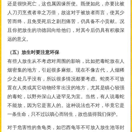
还是很快死亡，这也属因缘所使。既便如此，亦要比被
人刀刃烹煮者幸之万倍，故这对于被放者而言，使其少
苦而终，且免受死后之剧烈痛苦，仍具备不小贡献。况
且你把放生的功德回向给他们，对其今后仍具有积极深
远的意义。
（五）放生时要注意环保
有些人放生从不考虑对周围的影响，比如把毒蛇放在人
烟密集的地方，引起很多麻烦。现在不像古代，人烟稀
少之处几乎没有，所以很多情况都要考虑。蛇类不可放
置在人类或其它动物经常出没的地方，尤其是瞋心较强
的毒蛇，以野外深山人迹罕见为宜。当然，有人说毒蛇
不能放，因为它是害人的。这种说法也不对，毕竟它是
一条生命，只不过以嗔心而转生，故也值得我们保护。
对于危害性的鱼龟类，如巴西龟等不可放入放生池等封