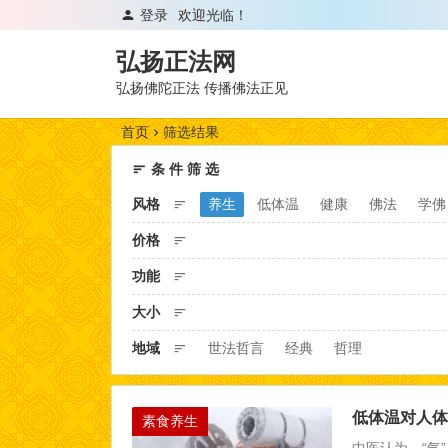
登录
欢迎光临！
弘扬正法网
弘扬佛陀正法 传播佛法正见
首页
筛选结果
条 件 筛 选
风格
养生
低体温
健康
佛法
学佛
价格
功能
大小
地域
世法哲言
经典
哲理
低体温对人体
素食养生