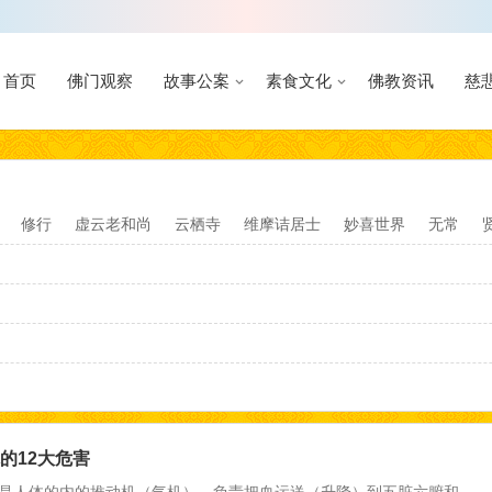
首页
佛门观察
故事公案
素食文化
佛教资讯
慈
修行
虚云老和尚
云栖寺
维摩诘居士
妙喜世界
无常
的12大危害