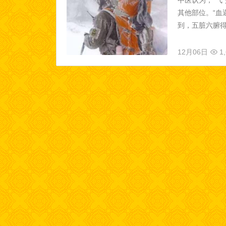
中医认为，“气
其他部位。“血
到，五脏六腑得
12月06日
1,