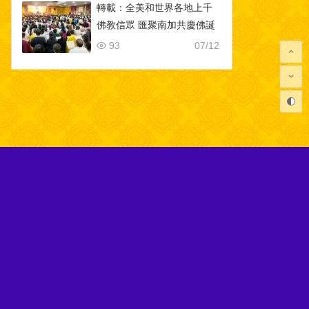
轉載：全美和世界各地上千
佛教信眾 匯聚南加共慶佛誕
93
07/12