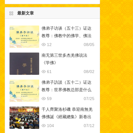
最新文章
佛弟子访谈（五十三）证达
教尊：佛教中的佛学、佛法
与修行的区别？为什么佛教
12
08/05
是实量主义教？五明是哪五
南无第三世多杰羌佛说法
明？
《学佛》
61
08/02
佛弟子訪談（五十二）证达
教尊：世界佛教总部是什么
样的组织？佛教与其他宗教
59
07/25
的区别？佛教称为谛教的真
千人齊聚洛杉磯 恭迎南無羌
实含义！
佛佛誕《經藏總集》新卷出
版-[華人今日網]
104
07/12