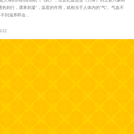
”是人体的内的推动机（气机），负责把血运送（升降）到五脏六腑和
遇热则行，遇寒则凝”，温度的作用，就相当于人体内的“气”。气血不
不到滋养即会...
632