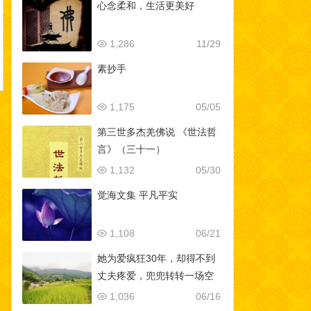
心念柔和，生活更美好
1,286
11/29
素抄手
1,175
05/05
第三世多杰羌佛说 《世法哲
言》（三十一）
1,132
05/30
觉海文集 平凡平实
1,108
06/21
她为爱疯狂30年，却得不到
丈夫疼爱，兜兜转转一场空
1,036
06/16