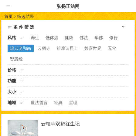
弘扬正法网
首页
筛选结果
条 件 筛 选
风格
养生
低体温
健康
佛法
学佛
修行
虚云老和尚
云栖寺
维摩诘居士
妙喜世界
无常
贤愚经
价格
功能
大小
地域
世法哲言
经典
哲理
云栖寺双鹅往生记