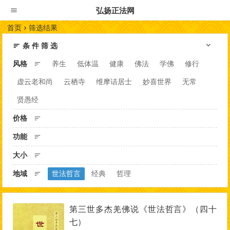
弘扬正法网
首页
筛选结果
条 件 筛 选
风格
养生
低体温
健康
佛法
学佛
修行
虚云老和尚
云栖寺
维摩诘居士
妙喜世界
无常
贤愚经
价格
功能
大小
地域
世法哲言
经典
哲理
第三世多杰羌佛说《世法哲言》（四十
七）