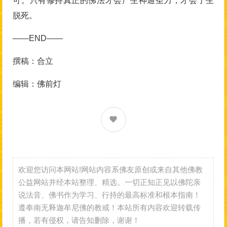
可。只有修持真正的佛法才会产生神通圣力，才会了生
脱死。
——END——
撰稿：合立
编辑：佛前灯
欢迎您访问本网站!网站内容系佛友原创或来自其他佛教
公益网站并经本站整理、精选。一切正知正见以佛陀亲
说法音、佛书作为学习、行持的最高标准和根本指南！
遵奉南无释迦牟尼佛的教戒！本站所有内容欢迎转载传
播，若有侵权，请告知删除，谢谢！