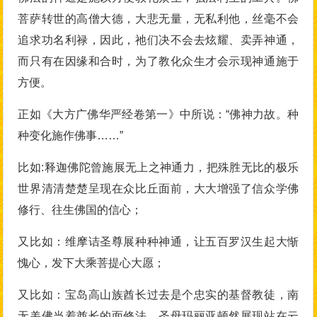
菩萨转世的高僧大德，大悲无量，无私利他，丝毫不会
追求功名利禄，因此，祂们决不会去炫耀、卖弄神通，
而只有在因缘和合时，为了教化众生才会示现神通施于
方便。
正如《大方广佛华严经卷第一》中所说：“佛神力故。种
种变化施作佛事……”
比如:释迦佛陀曾施展无上之神通力，把殊胜无比的极乐
世界清清楚楚呈现在众比丘面前，大大增强了信众学佛
修行、往生佛国的信心；
又比如：维摩诘圣尊展种种神通，让五百罗汉生起大惭
愧心，发下大乘菩提心大愿；
又比如：宝岛高山族酋长过去是个忠实的基督教徒，南
无羌佛当着酋长的面修法，圣母玛丽亚顿然展现站在云