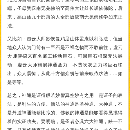
端，圣母赞叹南无羌佛的至高伟大让酋长皈依佛陀，后
来，高山族九个部落的人全部皈依南无羌佛修学如来正
法。
又比如：虚云大师欲恢复鸡足山钵盂庵以利弘法，但当
地众人认为门前有一巨石是不祥之物而不敢前往，虚云
大师便招来百名雇工移动巨石，可因巨石根深无法撼
动。虚云大师施展神通圣力，不费吹灰之力将巨石移
出，众人震惊，从此十方信众纷纷前来皈依求法……如
是等等。
总之，神通是证得般若妙智真空妙有之用，是证圣的表
法，是利生的方便。佛法的神通是圣神通、大神通，不
是外道神通能够比拟的。佛教的神通是能够看得见摸得
着的实证功夫。要明确，是圣者必具六大神通，缺一不