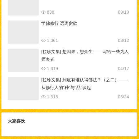
838
09/19
学佛修行 远离贪欲
1,361
03/12
[拉珍文集] 想因果，想众生 ——写给一些为人
师表者
1,319
04/17
[拉珍文集] 到底有谁认得佛法？（之二）——
从修行人的“种”与“品”谈起
1,318
03/24
大家喜欢