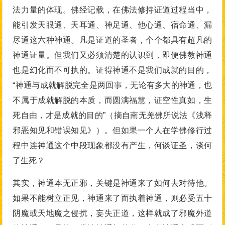
法力量的体现。佛经记载，在佛法修持证道过程当中，
能引发天眼通、天耳通、神足通、他心通、宿命通、漏
尽通这六种神通。凡是证道的圣者，个个都具有超凡的
神通证量。但我们又必须清楚的认识到，即便佛教神通
也是幻化而不可执的。证得神通不是我们成就的目的，
“神通与成就解脱完全是两回事，无论有多大的神通，也
不属于成就解脱的本质，而圆满福慧，证空性真如，生
死自由，才是成就的目的”（摘自南无羌佛所说法《浅释
邪恶知见和错误知见》）。但如果一个人在学佛修行过
程中连神通这个中段现象都没有产生，何谈证圣，谈何
了生死？
其实，神通本无正邪，关键是神通来了如何去对待他。
如果不能树立正见，神通来了而执着神通，则必受五十
阴魔或天地魔之侵扰，妄失正道，这样就成了邪魔外道