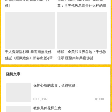
佛》
尊：世界佛教总部是什么样的组
织？佛教与其他宗教的区别？佛
教称为谛教的真实含义！
千人齊聚洛杉磯 恭迎南無羌佛
轉載：全美和世界各地上千佛教
佛誕《經藏總集》新卷出版-[華
信眾 匯聚南加共慶佛誕
人今日網]
随机文章
保护心脏的素食，值得收藏！
1,084
01/30
教你几种花样主食