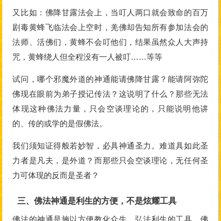
又比如：佛降甘露法会上，当叮人两口就会致命的百万
剧毒黄蜂飞临法会上空时，羌佛却告知所有参加法会的
法师、活佛们，黄蜂不会叮他们，结果虽然众人大声持
咒，黄蜂绕人但全程没有一人被叮……等等
试问，哪个邪魔外道的神通能请佛降甘露？能请阿弥陀
佛现在眼前为弟子授记传法？这说明了什么？那些无法
体现这种佛法力量，只会空谈理论的，只能说明他讲
的、传的或学的是假佛法。
我们须知证得般若妙智，必具神通圣力。难道具如此圣
力者是凡夫，是外道？而那些只会空谈理论，无任何圣
力可体现的反而是圣者？
三、佛法神通是利生的方便，不是炫耀工具
佛法的神通是施以方便教化众生，弘法利生的工具。佛