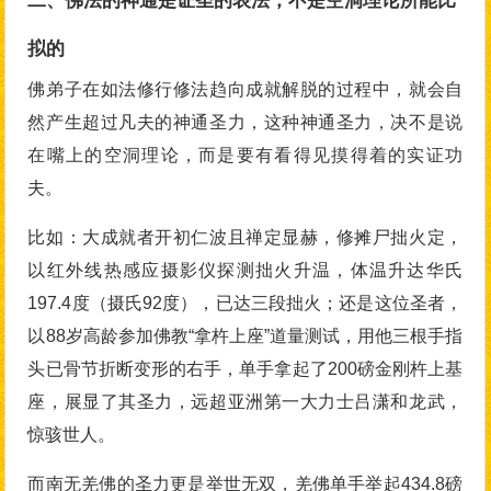
二、佛法的神通是证圣的表法，不是空洞理论所能比
拟的
佛弟子在如法修行修法趋向成就解脱的过程中，就会自
然产生超过凡夫的神通圣力，这种神通圣力，决不是说
在嘴上的空洞理论，而是要有看得见摸得着的实证功
夫。
比如：大成就者开初仁波且禅定显赫，修摊尸拙火定，
以红外线热感应摄影仪探测拙火升温，体温升达华氏
197.4度（摄氏92度），已达三段拙火；还是这位圣者，
以88岁高龄参加佛教“拿杵上座”道量测试，用他三根手指
头已骨节折断变形的右手，单手拿起了200磅金刚杵上基
座，展显了其圣力，远超亚洲第一大力士吕潇和龙武，
惊骇世人。
而南无羌佛的圣力更是举世无双，羌佛单手举起434.8磅