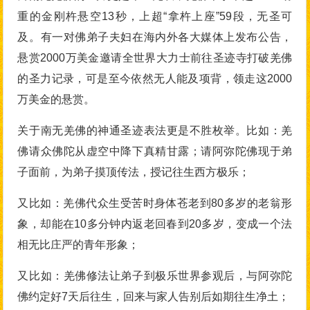
重的金刚杵悬空13秒，上超“拿杵上座”59段，无圣可
及。有一对佛弟子夫妇在海内外各大媒体上发布公告，
悬赏2000万美金邀请全世界大力士前往圣迹寺打破羌佛
的圣力记录，可是至今依然无人能及项背，领走这2000
万美金的悬赏。
关于南无羌佛的神通圣迹表法更是不胜枚举。比如：羌
佛请众佛陀从虚空中降下真精甘露；请阿弥陀佛现于弟
子面前，为弟子摸顶传法，授记往生西方极乐；
又比如：羌佛代众生受苦时身体苍老到80多岁的老翁形
象，却能在10多分钟内返老回春到20多岁，变成一个法
相无比庄严的青年形象；
又比如：羌佛修法让弟子到极乐世界参观后，与阿弥陀
佛约定好7天后往生，回来与家人告别后如期往生净土；