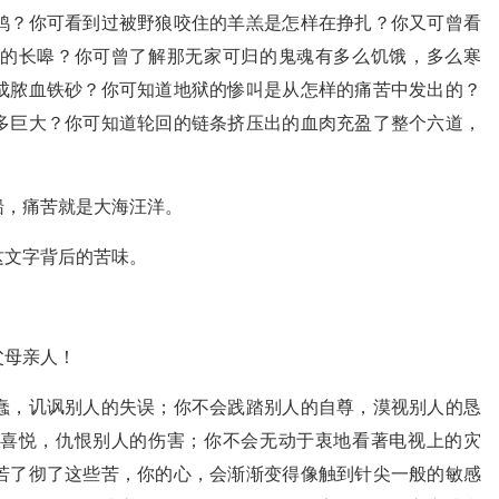
鸭？你可看到过被野狼咬住的羊羔是怎样在挣扎？你又可曾看
的长嗥？你可曾了解那无家可归的鬼魂有多么饥饿，多么寒
成脓血铁砂？你可知道地狱的惨叫是从怎样的痛苦中发出的？
多巨大？你可知道轮回的链条挤压出的血肉充盈了整个六道，
？
船，痛苦就是大海汪洋。
这文字背后的苦味。
父母亲人！
蠢，讥讽别人的失误；你不会践踏别人的自尊，漠视别人的恳
喜悦，仇恨别人的伤害；你不会无动于衷地看著电视上的灾
若了彻了这些苦，你的心，会渐渐变得像触到针尖一般的敏感