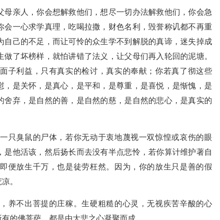
父母亲人，你会想解救他们，想尽一切办法解救他们，你会急
你会一心求学真理，吃喝拉撒，财色名利，毁誉称讥都不再重
为自己的不足，而让可怜的众生学不到解脱的真谛，迷失掉成
生做了坏榜样，就怕讲错了法义，让父母们再入轮回的泥塘。
面子利益，只有真实的检讨，真实的奉献；你若真了彻这些
慰，是关怀，是真心，是平和，是尊重，是喜悦，是惭愧，是
的舍弃，是自然的善，是自然的慈，是自然的悲心，是真实的
一只臭鼠的尸体，若你无动于衷地蔑视一双惊惶或哀伤的眼
，是他活该，然后扬长而去没有半点悲怜，若你算计维护著自
即便放生千万，也是徒劳枉然。因为，你的放生只是善的假
荒凉。
，养不出菩提的庄稼。生硬粗糙的心灵，无视疾苦辛酸的心
所有的佛菩萨，都是由大悲之心凝聚而成。