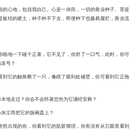
结的心地，包括我自己。心是一块田，一切的善业种子、菩提
是板结的硬土，种子种不下去，即便种下也极易腐烂，善业流
你啪地一下碰个正著，它不见了，你舒了一口气，此时，你可
的哀号？
看到它的触角断了一只，像瞎了眼到处碰壁，你可看到它正拖
麻木地走过？你会不会怀著悲伤为它诵经安葬？
心灰尘而把它的饭碗盖上？
突然出现的你，你看到它的肮脏猥琐，你有没有从它眼里看到