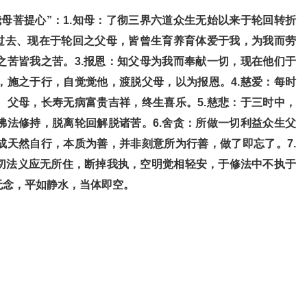
母菩提心”：1.知母：了彻三界六道众生无始以来于轮回转折
始过去、现在于轮回之父母，皆曾生育养育体爱于我，为我而劳
之苦皆我之苦。3.报恩：知父母为我而奉献一切，现在他们于
，施之于行，自觉觉他，渡脱父母，以为报恩。4.慈爱：每时
、父母，长寿无病富贵吉祥，终生喜乐。5.慈悲：于三时中，
佛法修持，脱离轮回解脱诸苦。6.舍贪：所做一切利益众生父
成天然自行，本质为善，并非刻意所为行善，做了即忘了。7.
切法义应无所住，断掉我执，空明觉相轻安，于修法中不执于
无念，平如静水，当体即空。