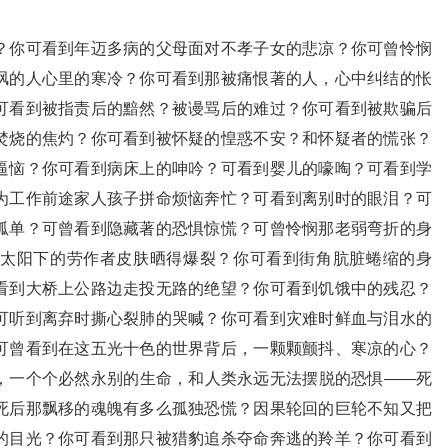
？你可看到年迈多病的父母面对不孝子女的悲凉？你可曾怜悯
讽的人心里的寒冷？你可看到那被痛恨著的人，心中纠结的怅
可看到被指责后的黯然？被谩骂后的难过？你可看到被欺骗后
焚烧的焦灼？你可看到被怀疑的惶惑不安？和怀疑者的慌张？
逼恼？你可看到病床上的呻吟？可看到婴儿的嚎啕？可看到学
为工作前途家人孩子拼命烦恼奔忙？可看到离别时的眼泪？可
孤单？可曾看到隐藏著的恐惧惊慌？可曾怜悯那老弱弯折的身
太阳下的劳作者皮肤晒得爆裂？你可看到街角肮脏蜷缩的身
看到大桥上公路边走投无路的绝望？你可看到饥饿中的残忍？
可听到离弃时撕心裂肺的哭喊？你可看到灾难时鲜血与泪水的
可曾看到在这五光十色的世界背后，一颗颗颤抖、寒凉的心？
，一个个必然永别的生命，和人类永远无法摆脱的恐惧——死
死后那飘移的魂魄有多么孤独恐慌？因果轮回的巨轮不知又把
的目光？你可看到那只被猎豹追杀夺命奔逃的羚羊？你可看到