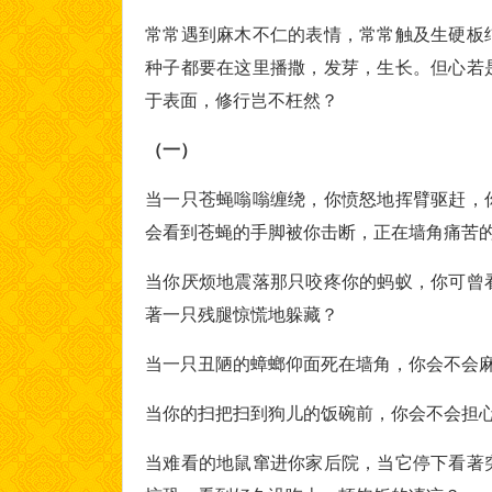
常常遇到麻木不仁的表情，常常触及生硬板
种子都要在这里播撒，发芽，生长。但心若
于表面，修行岂不枉然？
（一）
当一只苍蝇嗡嗡缠绕，你愤怒地挥臂驱赶，
会看到苍蝇的手脚被你击断，正在墙角痛苦
当你厌烦地震落那只咬疼你的蚂蚁，你可曾
著一只残腿惊慌地躲藏？
当一只丑陋的蟑螂仰面死在墙角，你会不会
当你的扫把扫到狗儿的饭碗前，你会不会担
当难看的地鼠窜进你家后院，当它停下看著