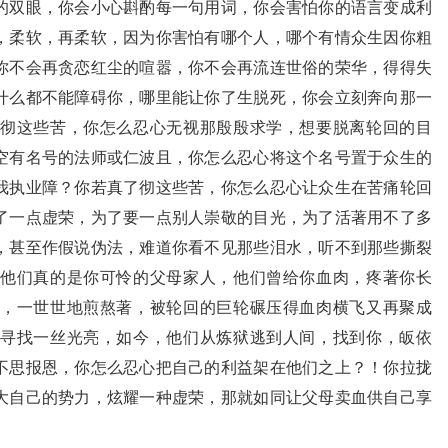
的双眼，你会小心斟酌每一句用词，你会害怕你的语言变成利
，柔软，再柔软，因为你害怕有哪个人，哪个有情众生因你粗
你不会再贪恋红尘的喧嚣，你不会再流连世俗的荣华，得得失
什么都不能障碍你，哪里能让你了生脱死，你会立刻奔向那一
彻这些苦，你怎么忍心无视那殷殷求学，想要脱离轮回的目
空有名号的法师或仁波且，你怎么忍心将这个名号置于众生的
我执业障？你若真了彻这些苦，你怎么忍心让众生在苦痛轮回
了一点虚荣，为了要一点别人崇敬的目光，为了活著用不了多
，甚至作假说伪法，难道你看不见那些泪水，听不到那些撕裂
他们真的是你可怜的父母家人，他们曾给你血肉，疼著你长
，一世世地煎熬著，被轮回的巨轮碾压得血肉横飞又再聚成
寻找一丝光亮，如今，他们从炼狱逃到人间，找到你，皈依
不思报恩，你怎么忍心把自己的利益架在他们之上？！你拉拢
大自己的势力，炫耀一种虚荣，那就如同让父母卖血供自己享