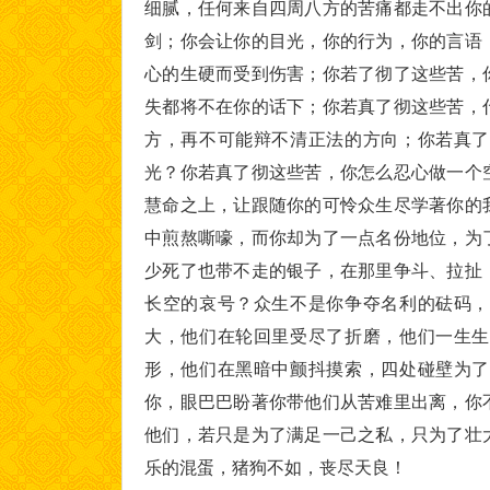
细腻，任何来自四周八方的苦痛都走不出你
剑；你会让你的目光，你的行为，你的言语
心的生硬而受到伤害；你若了彻了这些苦，
失都将不在你的话下；你若真了彻这些苦，
方，再不可能辩不清正法的方向；你若真了
光？你若真了彻这些苦，你怎么忍心做一个
慧命之上，让跟随你的可怜众生尽学著你的
中煎熬嘶嚎，而你却为了一点名份地位，为
少死了也带不走的银子，在那里争斗、拉扯
长空的哀号？众生不是你争夺名利的砝码，
大，他们在轮回里受尽了折磨，他们一生生
形，他们在黑暗中颤抖摸索，四处碰壁为了
你，眼巴巴盼著你带他们从苦难里出离，你
他们，若只是为了满足一己之私，只为了壮
乐的混蛋，猪狗不如，丧尽天良！