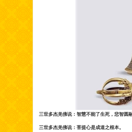
三世多杰羌佛说：智慧不能了生死，悲智圆
三世多杰羌佛说：菩提心是成道之根本。