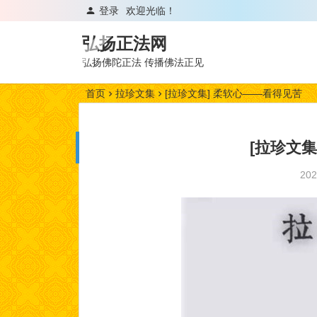
登录
欢迎光临！
弘扬正法网
弘扬佛陀正法 传播佛法正见
首页
拉珍文集
[拉珍文集] 柔软心——看得见苦
[拉珍文
20