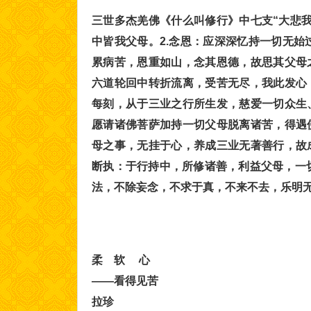
三世多杰羌佛《什么叫修行》中七支“大悲我
中皆我父母。2.念恩：应深深忆持一切无
累病苦，恩重如山，念其恩德，故思其父母
六道轮回中转折流离，受苦无尽，我此发心
每刻，从于三业之行所生发，慈爱一切众生
愿请诸佛菩萨加持一切父母脱离诸苦，得遇
母之事，无挂于心，养成三业无著善行，故
断执：于行持中，所修诸善，利益父母，一
法，不除妄念，不求于真，不来不去，乐明
柔 软 心
——看得见苦
拉珍