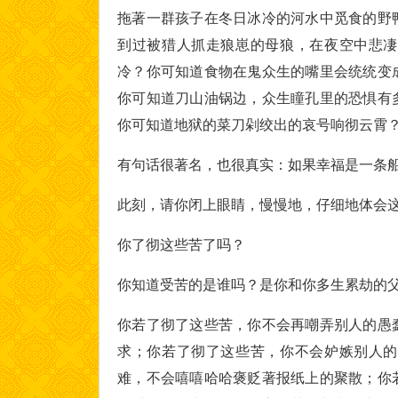
拖著一群孩子在冬日冰冷的河水中觅食的野
到过被猎人抓走狼崽的母狼，在夜空中悲凄
冷？你可知道食物在鬼众生的嘴里会统统变
你可知道刀山油锅边，众生瞳孔里的恐惧有
你可知道地狱的菜刀剁绞出的哀号响彻云霄
有句话很著名，也很真实：如果幸福是一条
此刻，请你闭上眼睛，慢慢地，仔细地体会
你了彻这些苦了吗？
你知道受苦的是谁吗？是你和你多生累劫的
你若了彻了这些苦，你不会再嘲弄别人的愚
求；你若了彻了这些苦，你不会妒嫉别人的
难，不会嘻嘻哈哈褒贬著报纸上的聚散；你