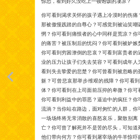
惊恐，看到好久没吃上一顿饱饭的凄凉？
你可看到渴求关怀的孩子遇上冷漠时的伤痛
那被傲慢践踏的自尊心？可感觉到被讪笑嘲
惘？你可看到痛恨者的心中同样是荒凉？你
的痛苦？被压制后的忧闷？你可看到被妒嫉
你可看到穷困潦倒的悲哀？可看到富贵者的
业的压力让孩子们失去笑容？可看到成年人
看到失去挚爱的悲楚？你可曾看到被忽略的
躯？可曾悲哀那举步维艰的残障？你可看到
体？你可看到在上司面前压抑的卑微？你可
你可看到利益中的罪恶？逼迫中的疯狂？你
流淌？当你站在路边，面对匆忙的人群，你
一场场终将无常消散的喜怒哀乐，聚散别离
亡？你可曾了解死并不是苦的尽头，可知道
他们带向何方？你可看到屠宰场的牛羊惊吓