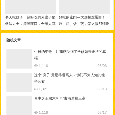
冬天吃饺子，超好吃的素饺子馅
好吃的素肉—大豆拉丝蛋白！
做法大全，清淡爽口，全家人都
炸、烤、炒、煎，怎么做都好吃
爱吃！
随机文章
生日的变迁，让我感受到了学修如来正法的幸
福
1,116
08/03
这个“疯子”竟是得道高人？佛门不为人知的秘
辛公案
1,321
06/13
素中之王黑木耳 排毒清道抗三高
1,118
05/17