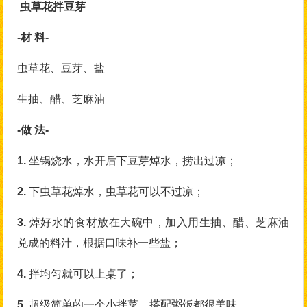
虫草花拌豆芽
-材 料-
虫草花、豆芽、盐
生抽、醋、芝麻油
-做 法-
1.
坐锅烧水，水开后下豆芽焯水，捞出过凉；
2.
下虫草花焯水，虫草花可以不过凉；
3.
焯好水的食材放在大碗中，加入用生抽、醋、芝麻油
兑成的料汁，根据口味补一些盐；
4.
拌均匀就可以上桌了；
5.
超级简单的一个小拌菜，搭配粥饭都很美味。