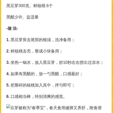
黑豆芽300克、鲜核桃 6个
黑醋少许、盐适量
-做 法-
1.
黑豆芽剪去尾部的根须，洗净备用；
2.
鲜核桃去壳，掰成小块备用；
3.
坐热一锅水，放入黑豆芽，炒10秒左右捞出过凉水；
4.
如果有黑醋的，放一勺黑醋，口感最好；
5.
把掰碎的核桃加入其中，拌匀即可；
6.
口感相当棒，特别清爽的感觉。