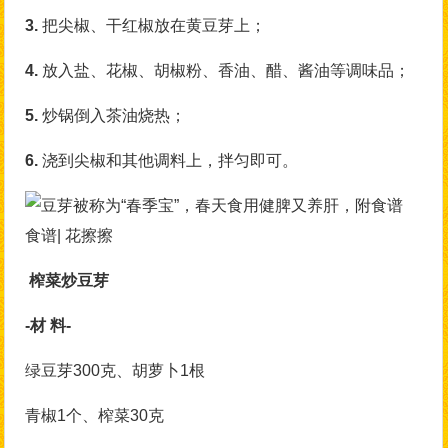
3.
把尖椒、干红椒放在黄豆芽上；
4.
放入盐、花椒、胡椒粉、香油、醋、酱油等调味品；
5.
炒锅倒入茶油烧热；
6.
浇到尖椒和其他调料上，拌匀即可。
食谱| 花擦擦
榨菜炒豆芽
-材 料-
绿豆芽300克、胡萝卜1根
青椒1个、榨菜30克