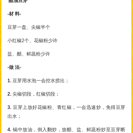
醋溜豆芽
-材 料-
豆芽一盘、尖椒半个
小红椒2个、花椒粉少许
盐、醋、鲜蔬粉少许
-做 法-
1.
豆芽用水泡一会控水捞出；
2.
尖椒切段，红椒切段；
3.
豆芽上放好花椒粉、青红椒，一会迅速炒，免得豆芽
出水；
4.
锅中放油，倒入翻炒，放醋、盐、鲜蔬粉炒至豆芽断