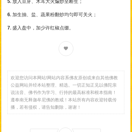
5.
放入豆芽、木耳大火煸炒至断生；
6.
加生抽、盐、蔬果粉翻炒均匀即可关火；
7.
盛入盘中，加少许红椒点缀。
欢迎您访问本网站!网站内容系佛友原创或来自其他佛教
公益网站并经本站整理、精选。一切正知正见以佛陀亲
说法音、佛书作为学习、行持的最高标准和根本指南！
遵奉南无释迦牟尼佛的教戒！本站所有内容欢迎转载传
播，若有侵权，请告知删除，谢谢！