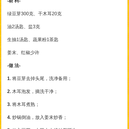
-材 料-
绿豆芽300克、干木耳20克
油2汤匙、盐3克
生抽1汤匙、蔬果粉1茶匙
姜末、红椒少许
-做 法-
1.
将豆芽去掉头尾，洗净备用；
2.
木耳泡发，摘洗干净；
3.
将木耳煮熟；
4.
炒锅倒油，放入姜末炒香；