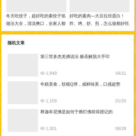
冬天吃饺子，超好吃的素饺子馅
好吃的素肉—大豆拉丝蛋白！
做法大全，清淡爽口，全家人都
炸、烤、炒、煎，怎么做都好吃
爱吃！
随机文章
第三世多杰羌佛说法 极圣解脱大手印
1,949
04/11
年糕美食，软糯Q弹，咸鲜味美，口感超赞
1,159
01/20
释迦牟尼佛是如何于燃灯佛前得授记的
1,301
06/28