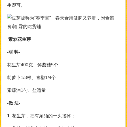
生即可。
食谱| 霖的吃货铺
素炒花生芽
-材 料-
花生芽400克、鲜蘑菇5个
胡萝卜1/3根、青椒1/4个
素蠔油1勺、盐适量
-做 法-
1.
花生芽，把有须须的一头掐掉；