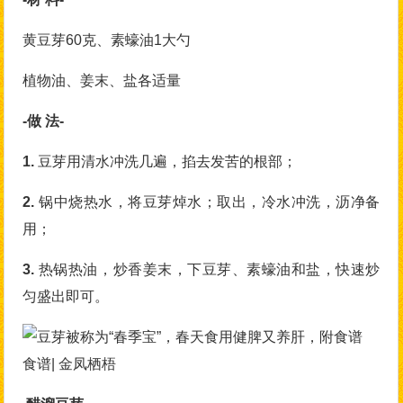
黄豆芽60克、素蠔油1大勺
植物油、姜末、盐各适量
-做 法-
1.
豆芽用清水冲洗几遍，掐去发苦的根部；
2.
锅中烧热水，将豆芽焯水；取出，冷水冲洗，沥净备
用；
3.
热锅热油，炒香姜末，下豆芽、素蠔油和盐，快速炒
匀盛出即可。
食谱| 金凤栖梧