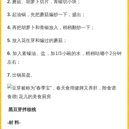
2.
蘑菇、胡萝卜切片，青椒切小块；
3.
起油锅，先把蘑菇煸炒一下，盛出；
4.
再把胡萝卜和青椒放入，稍稍翻炒一下；
5.
放入花生芽和煸过的蘑菇；
6.
加入素蠔油、盐，加1/3小碗的水，稍稍咕嘟个2分钟
左右；
7.
出锅装盘。
食谱| 花儿的美食厨房
黑豆芽拌核桃
-材 料-