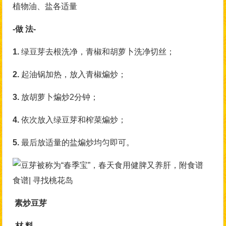
植物油、盐各适量
-做 法-
1.
绿豆芽去根洗净，青椒和胡萝卜洗净切丝；
2.
起油锅加热，放入青椒煸炒；
3.
放胡萝卜煸炒2分钟；
4.
依次放入绿豆芽和榨菜煸炒；
5.
最后放适量的盐煸炒均匀即可。
食谱| 寻找桃花岛
素炒豆芽
-材 料-