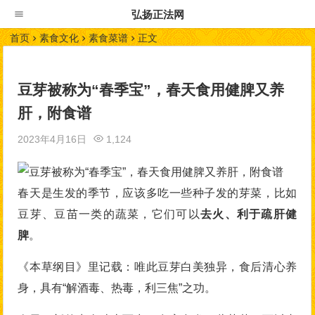
弘扬正法网
首页
素食文化
素食菜谱
正文
豆芽被称为“春季宝”，春天食用健脾又养
肝，附食谱
2023年4月16日
1,124
春天是生发的季节，应该多吃一些种子发的芽菜，比如
豆芽、豆苗一类的蔬菜，它们可以
去火、利于疏肝健
脾
。
《本草纲目》里记载：唯此豆芽白美独异，食后清心养
身，具有“解酒毒、热毒，利三焦”之功。