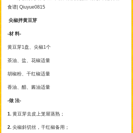
食谱| Qiuyue0815
尖椒拌黄豆芽
-材 料-
黄豆芽1盘、尖椒1个
茶油、盐、花椒适量
胡椒粉、干红椒适量
香油、醋、酱油适量
-做 法-
1.
黄豆芽去皮上笼屉蒸熟；
2.
尖椒斜切丝，干红椒备用；