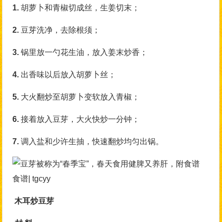
1.
胡萝卜和青椒切成丝，生姜切末；
2.
豆芽洗净，去除根须；
3.
锅里放一勺花生油，放入姜末炒香；
4.
出香味以后放入胡萝卜丝；
5.
大火翻炒至胡萝卜变软放入青椒；
6.
接着放入豆芽，大火快炒一分钟；
7.
调入盐和少许生抽，快速翻炒均匀出锅。
食谱| tgcyy
木耳炒豆芽