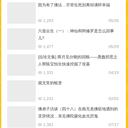
因为有了佛法，尽管生死别离却满怀幸福
1,203
05/26
六道众生（一）：神仙和阿修罗是怎么回事
儿?
1,477
05/29
[拉珍文集] 两月见分晓的回顾——愚蠢邪恶之
人帮陈宝恒生快速挖掘了坟墓
1,331
04/19
观无常的蜕变
1,231
02/01
佛弟子访谈（四十八）在南无羌佛驻地遇到的
灵异情况，亲见佛陀摄化血光厉鬼
1,361
07/17