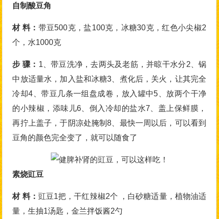
自制酸豆角
材 料：
带豆500克，盐100克，冰糖30克，红色小尖椒2
个，水1000克
步 骤：
1、带豆洗净，去两头及老筋，并晾干水分2、锅
中放适量水，加入盐和冰糖3、煮化后，关火，让其完全
冷却4、带豆几条一组盘成卷，放入罐中5、放两个干净
的小辣椒，添味儿6、倒入冷却的盐水7、盖上保鲜膜，
再拧上盖子，于阴凉处腌制8、最快一周以后，可以看到
豆角的颜色完全变了，就可以随食了
素烧豇豆
材 料：
豇豆1把，干红辣椒2个 ，白砂糖适量，植物油适
量，生抽1汤匙，金兰拌饭酱2勺