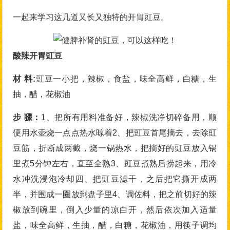
一起来学习这几道又长又独特的开胃豇豆。
酸辣开胃豇豆
材 料:
豇豆一小把，辣椒，食盐，味全高鲜，白糖，生
抽，醋，花椒油
步 骤：
1、把所有用料准备好，辣椒洗净切碎备用，顺
便用水壶烧一点点热水晾着2、把豇豆首尾摘去，去除豇
豆筋，折断成两截，烧一锅热水，把摘好的豇豆放入锅
里煮5分钟左右，直至全熟3、豇豆煮熟后捞起来，用冷
水冲洗浸泡冷却四、把豇豆滤干，之后把它撕开成两
半，并围成一圈放到盘子里4、调佐料，把之前切好的辣
椒放到碗里，倒入少量的凉白开，然后依次加入适量
盐，味全高鲜，生抽，醋，白糖，花椒油，用筷子调均