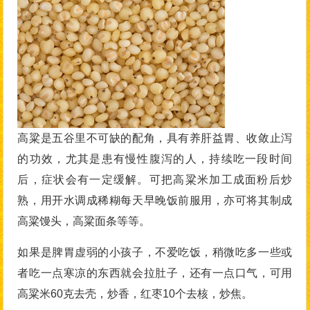
高粱是五谷里不可缺的配角，具有养肝益胃、收敛止泻
的功效，尤其是患有慢性腹泻的人，持续吃一段时间
后，症状会有一定缓解。可把高粱米加工成面粉后炒
熟，用开水调成稀糊每天早晚饭前服用，亦可将其制成
高粱馒头，高粱面条等等。
如果是脾胃虚弱的小孩子，不爱吃饭，稍微吃多一些或
者吃一点寒凉的东西就会拉肚子，还有一点口气，可用
高粱米60克去壳，炒香，红枣10个去核，炒焦。