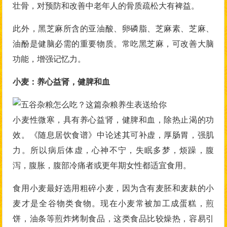
壮骨，对预防和改善中老年人的骨质疏松大有裨益。
此外，黑芝麻所含的亚油酸、卵磷脂、芝麻素、芝麻、
油酚是健脑必需的重要物质。常吃黑芝麻，可改善大脑
功能，增强记忆力。
小麦：养心益肾，健脾和血
小麦性微寒，具有养心益肾，健脾和血，除热止渴的功
效。《随息居饮食谱》中论述其可补虚，厚肠胃，强肌
力。所以病后体虚，心神不宁，失眠多梦，烦躁，腹
泻，腹胀，腹部冷痛者或更年期女性都适宜食用。
食用小麦最好选用粗碎小麦，因为含有麦胚和麦麸的小
麦才是全谷物类食物。现在小麦常被加工成蛋糕，煎
饼，油条等煎炸烤制食品，这类食品比较燥热，容易引