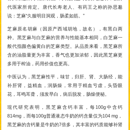
代医家所肯定。唐代长寿老人、有药王之称的孙思邈
说：芝麻“久服明目洞观，肠柔如筋。”
芝麻原名胡麻（因原产西域胡地，故名），有黑白两
种。黑芝麻与白芝麻的营养与性能基本相同，白芝麻一
般代指颜色偏黄白的芝麻类型。从品质来看，黑芝麻所
含的油脂量更为丰富，香气也更加浓郁，因此黑芝麻更
多用于榨油，药用价值也更高。
中医认为，黑芝麻性平，味甘，归肝、肾、大肠经，能
补肝肾，益精血，润肠燥，常用于精血亏虚，头昏眼
花，耳鸣耳聋，须发早白，病后脱发，肠燥便秘。
现代研究表明，黑芝麻含钙丰富，每100g中含钙
814mg，而每100g普通液态牛奶的钙含量仅为104 mg，
黑芝麻的含钙量是牛奶的7倍多，其丰富的钙质能够补肾