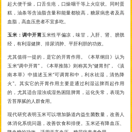
起大便干燥，口舌生疮，口燥咽干等上火症状。同时蛋
糕，油条等含油脂含量和能量都较高，糖尿病患者及高
血脂，高血压患者不宜多吃。
玉米：调中开胃
玉米性平偏凉，味甘，入肝、肾、膀胱
经，有利湿健脾、排尿消肿、平肝利胆的功效。
尤其值得一提的，是它的开胃作用。《本草纲目》认为
玉米“调中开胃”，《本草推陈》则称其为“健胃剂”，《滇
南本草》中描述玉米“可调胃和中，利水祛湿，清热降
火”。其实它的开胃作用主要是通过利湿运脾而起作用
的，尤其适合湿浊或湿热困阻脾胃，运化失常，表现为
舌苔厚腻的人群食用。
现代研究表明玉米可以增加肠道内益生菌数量，改善人
体消化系统问题，改善饮食和排便。玉米还有降血压、