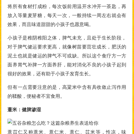
将所有食材打成粉，每次饭前用温开水冲开一茶匙，再
放入等量麦芽糖，每天一次，一般持续一周左右就会有
效果，而且味道甜甜的小孩子也愿意喝。
小孩子是稚阴稚阳之体，脾气未充，且处于生长阶段，
对于脾气健运要求更高，就像树苗要茁壮成长，肥沃的
泥土也就是健运的脾气不可或缺。所以这个食疗方一方
面养胃气补脾一方面养肝，能对消化不良的小孩子起到
很好的效果，还有助于小孩子发育生长。
但有一点需要注意的是，高粱米中含有具收敛止泻作用
的鞣酸，便秘者不宜食用。
薏米：健脾渗湿
薏苡仁又称薏米、薏仁米、薏仁、苡米等，性凉，味