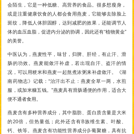
会陌生，它是一种低糖、高营养的食品。很多想瘦身，
或是注重健康饮食的人都会食用燕麦，它能够去除脸上
斑纹，降低人体胆固醇，达到减肥的效果，还能调节人
体的血压血脂，促进内分泌的协调，因此还有“植物黄金”
的美誉。
中医认为，燕麦性平，味甘，归脾、肝经，有止汗、滑
肠的功效。燕麦能敛汗补虚，若出现自汗、盗汗的情
况，可以用粳米和燕麦一起熬煮浓粥来补虚敛汗。《湖
南药物志》记载：“治汗出不止：燕麦全草一两，水煎
服，或加米糠五钱。”燕麦具有滑肠通便的作用，适合大
便不通者食用。
燕麦含有多种营养成分，其中脂肪、蛋白质含量是大米
的20倍，但热量低；此外还含有B族维生素、叶酸、
钙、铁等。燕麦含有功能性营养成分β-葡聚糖，具有抗