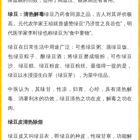
降血糖的功效，适用于高血压、糖尿病患者食用。
绿豆：清热解毒
绿豆乃药食同源之品，古人对其评价极
高。元代农学家王祯就曾盛赞绿豆“乃济世之良谷也”，明
代医学家李时珍也称绿豆为“食中要物”。
绿豆在日常生活中用途广泛：可煮绿豆粥、蒸绿豆饭、
包绿豆粽子、酿绿豆酒；将绿豆磨成细粉，可作绿豆
沙、绿豆糕、绿豆粉皮、绿豆粉丝。最值得一提的是，
绿豆以水浸湿生白芽（绿豆芽），为菜中佳品。
中医认为，其味甘，性凉，归胃、心经，具有清热解
毒、消暑利水的功效，绿豆清热之功在皮，解毒之功在
肉。
绿豆皮清热除烦
绿豆皮又叫绿豆衣，即绿豆的种皮，性味甘寒，功能解