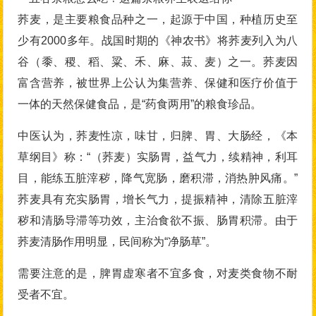
荞麦，是主要粮食品种之一，起源于中国，种植历史至
少有2000多年。战国时期的《神农书》将荞麦列入为八
谷（黍、稷、稻、粱、禾、麻、菽、麦）之一。荞麦因
富含营养，被世界上公认为集营养、保健和医疗价值于
一体的天然保健食品，是“药食两用”的粮食珍品。
中医认为，荞麦性凉，味甘，归脾、胃、大肠经，《本
草纲目》称：“（荞麦）实肠胃，益气力，续精神，利耳
目，能练五脏滓秽，降气宽肠，磨积滞，消热肿风痛。”
荞麦具有充实肠胃，增长气力，提振精神，清除五脏滓
秽和清肠导滞等功效，主治食欲不振、肠胃积滞。由于
荞麦清肠作用明显，民间称为“净肠草”。
需要注意的是，脾胃虚寒者不宜多食，对麦类食物不耐
受者不宜。