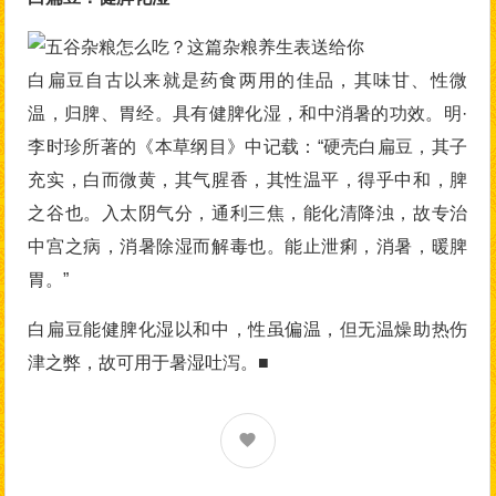
白扁豆自古以来就是药食两用的佳品，其味甘、性微
温，归脾、胃经。具有健脾化湿，和中消暑的功效。明·
李时珍所著的《本草纲目》中记载：“硬壳白扁豆，其子
充实，白而微黄，其气腥香，其性温平，得乎中和，脾
之谷也。入太阴气分，通利三焦，能化清降浊，故专治
中宫之病，消暑除湿而解毒也。能止泄痢，消暑，暖脾
胃。”
白扁豆能健脾化湿以和中，性虽偏温，但无温燥助热伤
津之弊，故可用于暑湿吐泻。■