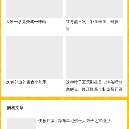
大米一炒竟变成一味药
红枣蒸三次，补血养血、健脾
胃！
20种补血的素食小能手。
这种叶子夏天到处是，泡茶喝散
寒解毒、降压降脂！制成酱开胃
又下饭
随机文章
佛教知识 | 释迦牟尼佛十大弟子之富楼那