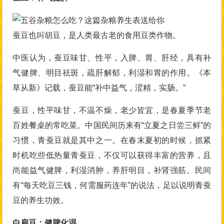
蚕豆也叫胡豆，是人类最古老的食用豆类作物。
中医认为，蚕豆味甘、性平，入脾、胃、肝经，具有补
气健脾、明目祛斑，疏肝解郁，利湿和胃的作用。《本
草从新》记载，蚕豆能“补中益气，涩精，实肠。”
蚕豆，性平味甘，不温不燥，老少皆宜，是春夏季节老
百姓餐桌的常吃菜。中国民间历来有“立夏之日尝三鲜”的
习惯，青蚕豆就是其中之一。在春末夏初的时候，抓紧
时机吃些低热量青蚕豆，不仅可以获得丰富的营养，且
尚能益气健脾，利湿消肿，养肝明目，补肾强筋。民间
有“每天吃豆三钱，何需服药连年”的说法，足以说明青蚕
豆的养生功效。
白扁豆：健脾化湿