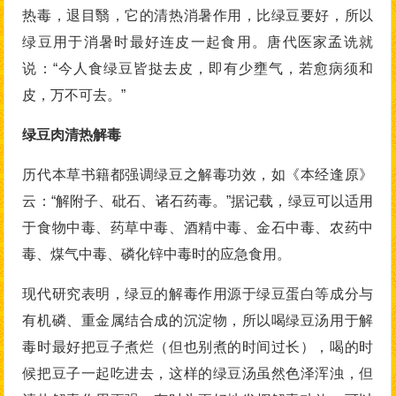
热毒，退目翳，它的清热消暑作用，比绿豆要好，所以
绿豆用于消暑时最好连皮一起食用。唐代医家孟诜就
说：“今人食绿豆皆挞去皮，即有少壅气，若愈病须和
皮，万不可去。”
绿豆肉清热解毒
历代本草书籍都强调绿豆之解毒功效，如《本经逢原》
云：“解附子、砒石、诸石药毒。”据记载，绿豆可以适用
于食物中毒、药草中毒、酒精中毒、金石中毒、农药中
毒、煤气中毒、磷化锌中毒时的应急食用。
现代研究表明，绿豆的解毒作用源于绿豆蛋白等成分与
有机磷、重金属结合成的沉淀物，所以喝绿豆汤用于解
毒时最好把豆子煮烂（但也别煮的时间过长），喝的时
候把豆子一起吃进去，这样的绿豆汤虽然色泽浑浊，但