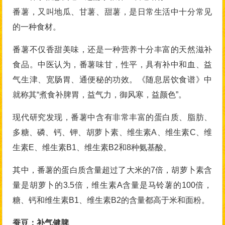
番薯，又叫地瓜、甘薯、甜薯，是日常生活中十分常见
的一种食材。
番薯不仅香甜美味，还是一种营养十分丰富的天然滋补
食品。中医认为，番薯味甘，性平，具有补中和血、益
气生津、宽肠胃、通便秘的功效。《随息居饮食谱》中
就称其“煮食补脾胃，益气力，御风寒，益颜色”。
现代研究发现，番薯中含有非常丰富的蛋白质、脂肪、
多糖、磷、钙、钾、胡萝卜素、维生素A、维生素C、维
生素E、维生素B1、维生素B2和8种氨基酸。
其中，番薯的蛋白质含量超过了大米的7倍，胡萝卜素含
量是胡萝卜的3.5倍，维生素A含量是马铃薯的100倍，
糖、钙和维生素B1、维生素B2的含量都高于米和面粉。
蚕豆：补气健脾