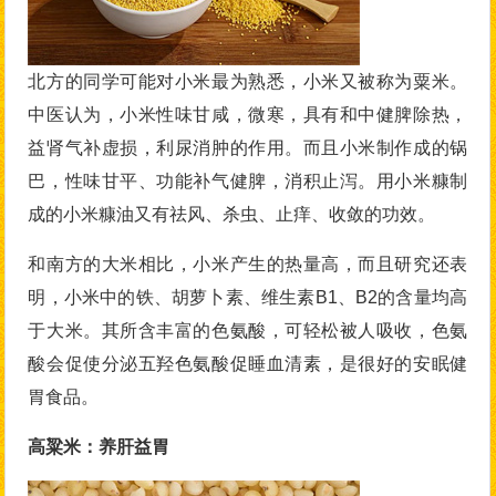
北方的同学可能对小米最为熟悉，小米又被称为粟米。
中医认为，小米性味甘咸，微寒，具有和中健脾除热，
益肾气补虚损，利尿消肿的作用。而且小米制作成的锅
巴，性味甘平、功能补气健脾，消积止泻。用小米糠制
成的小米糠油又有祛风、杀虫、止痒、收敛的功效。
和南方的大米相比，小米产生的热量高，而且研究还表
明，小米中的铁、胡萝卜素、维生素B1、B2的含量均高
于大米。其所含丰富的色氨酸，可轻松被人吸收，色氨
酸会促使分泌五羟色氨酸促睡血清素，是很好的安眠健
胃食品。
高粱米：养肝益胃