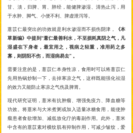
甘、淡，归脾、胃、肺经，能健脾渗湿、清热止泻，用
于水肿、脚气、小便不利、脾虚泄泻等。
薏苡仁最突出的功效就是利水渗湿而不损伤阴津，
《本
草新编》中提到“薏仁最善利水，不至损耗真阴之气，凡
湿盛在下身者，最宜用之，视病之轻重，准用药之多
寡，则阴阳不伤，而湿病易去” 。
需要注意的是，薏苡仁本身性凉，食用时可以将薏苡仁
先用热锅炒制一下，去掉寒凉之气，这样既能强化祛湿
的效力又能防止寒凉之气伤及脾胃。
现代研究证明，薏米有抗肿瘤、增强免疫力、降血糖等
功效。将薏米与大米煮粥或加入适量冰糖食用，能使肿
瘤患者食欲增加、减低放化疗的毒副作用。此外，薏米
中含有的薏苡素对横纹肌有抑制作用，可减少皱纹，爱