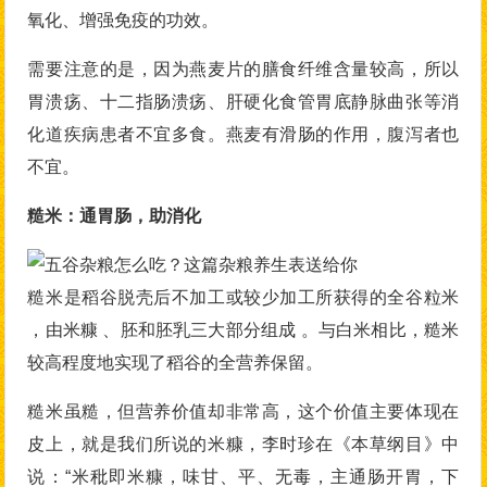
氧化、增强免疫的功效。
需要注意的是，因为燕麦片的膳食纤维含量较高，所以
胃溃疡、十二指肠溃疡、肝硬化食管胃底静脉曲张等消
化道疾病患者不宜多食。燕麦有滑肠的作用，腹泻者也
不宜。
糙米：通胃肠，助消化
糙米是稻谷脱壳后不加工或较少加工所获得的全谷粒米
，由米糠 、胚和胚乳三大部分组成 。与白米相比，糙米
较高程度地实现了稻谷的全营养保留。
糙米虽糙，但营养价值却非常高，这个价值主要体现在
皮上，就是我们所说的米糠，李时珍在《本草纲目》中
说：“米秕即米糠，味甘、平、无毒，主通肠开胃，下