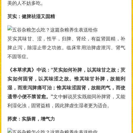
美的人不妨多吃。
芡实：健脾祛湿又固精
芡实其味甘、涩，性平，归脾、肾经，有益肾固精，补
脾止泻，除湿止带之功效。临床常用治脾虚泄泻、肾气
不固等症。
《本草求真》中说：“芡实如何补脾，以其味甘之故；芡
实如何固肾，以其味涩之故。惟其味甘补脾，故能利
湿，而泄泻脾痛可治；惟其味涩固肾，故能闭气，而使
遗带小便不禁皆愈。”
文中解说芡实既能同补脾肾，又能
利湿化浊，固肾益精，因此脾虚生湿者更为适合。
荞麦：实肠胃，增气力