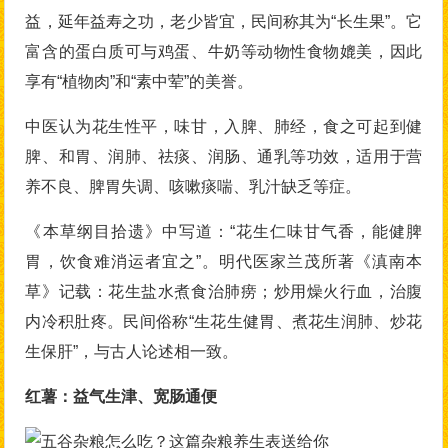
益，延年益寿之功，老少皆宜，民间称其为“长生果”。它
富含的蛋白质可与鸡蛋、牛奶等动物性食物媲美，因此
享有“植物肉”和“素中荤”的美誉。
中医认为花生性平，味甘，入脾、肺经，食之可起到健
脾、和胃、润肺、祛痰、润肠、通乳等功效，适用于营
养不良、脾胃失调、咳嗽痰喘、乳汁缺乏等症。
《本草纲目拾遗》中写道：“花生仁味甘气香，能健脾
胃，饮食难消运者宜之”。明代医家兰茂所著《滇南本
草》记载：花生盐水煮食治肺痨；炒用燥火行血，治腹
内冷积肚疼。民间俗称“生花生健胃、煮花生润肺、炒花
生保肝”，与古人论述相一致。
红薯：益气生津、宽肠通便