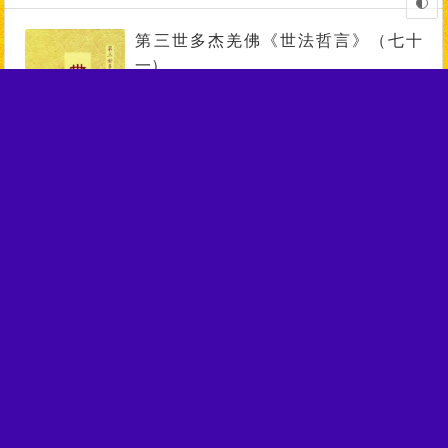
第三世多杰羌佛《世法哲言》（七十
一）
01月12日
1,209
今年的双十一我可不同啦！
01月10日
1,229
因果报应丝毫不爽 神通不能灭除业力
04月24日
1,147
怀海百丈禅师与野狐的公案