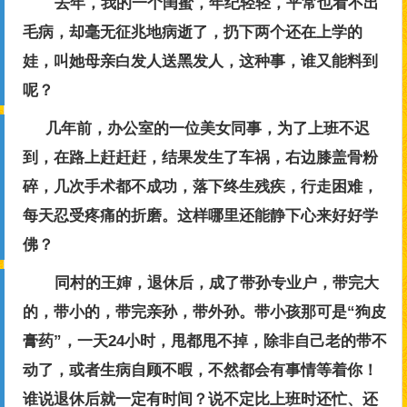
去年，我的一个闺蜜，年纪轻轻，平常也看不出
毛病，却毫无征兆地病逝了，扔下两个还在上学的
娃，叫她母亲白发人送黑发人，这种事，谁又能料到
呢？
几年前，办公室的一位美女同事，为了上班不迟
到，在路上赶赶赶，结果发生了车祸，右边膝盖骨粉
碎，几次手术都不成功，落下终生残疾，行走困难，
每天忍受疼痛的折磨。这样哪里还能静下心来好好学
佛？
同村的王婶，退休后，成了带孙专业户，带完大
的，带小的，带完亲孙，带外孙。带小孩那可是“狗皮
膏药”，一天24小时，甩都甩不掉，除非自己老的带不
动了，或者生病自顾不暇，不然都会有事情等着你！
谁说退休后就一定有时间？说不定比上班时还忙、还