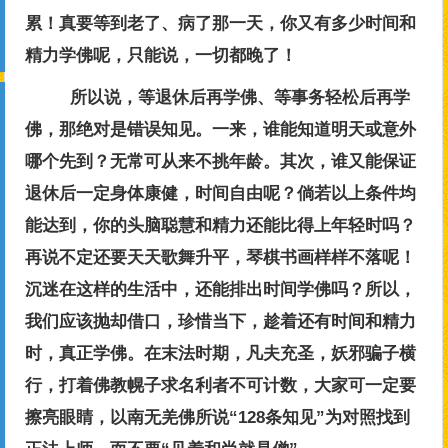
累！真要等到老了、病了那一天，你又有多少时间和
精力学佛呢，只能说，一切都晚了！
所以说，等退休后再学佛、等事务轻松后再学
佛，那绝对是错误知见。一来，谁能知道明天或意外
哪个先到？无常可从来不挑年龄。其次，谁又能保证
退休后一定身体康健，时间自由呢？倘若以上条件均
能达到，你的头脑聪慧和精力还能比得上年轻时吗？
再说不定还要天天歌舞升平，琴棋书画样样不落呢！
沉迷在这样的生活中，还能排出时间学佛吗？所以，
我们应该抛却借口，珍惜当下，趁着还有时间和精力
时，真正学佛。在末法时期，凡夫充圣，妖邪骗子横
行，打着佛教幌子求名利者不可计数，大家可一定要
擦亮眼睛，以南无羌佛所说“128条知见”为对照找到