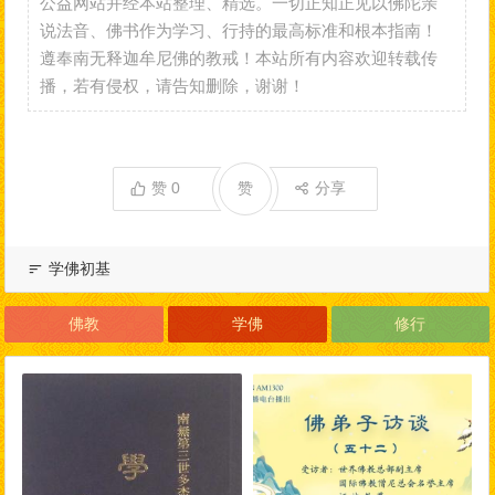
公益网站并经本站整理、精选。一切正知正见以佛陀亲
说法音、佛书作为学习、行持的最高标准和根本指南！
遵奉南无释迦牟尼佛的教戒！本站所有内容欢迎转载传
播，若有侵权，请告知删除，谢谢！
赞
0
赞
分享
学佛初基
佛教
学佛
修行