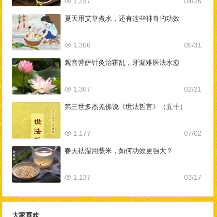
1,237
04/26
夏天用艾草煮水，还有这些神奇的功效
1,306
05/31
观音菩萨针灸治霍乱，牙漏难医法水愈
1,367
02/21
第三世多杰羌佛说《世法哲言》（五十）
1,177
07/02
春天祛湿用薏米，如何功效更强大？
1,137
03/17
大家喜欢