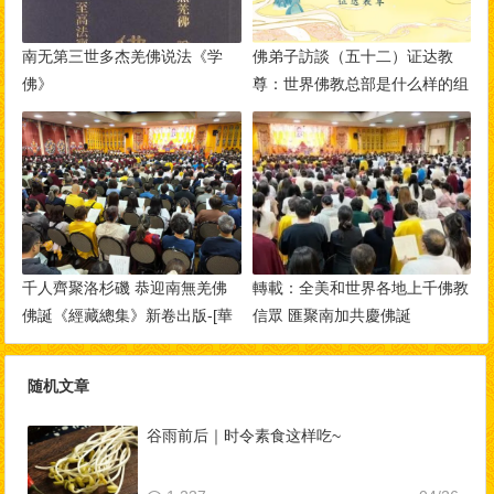
南无第三世多杰羌佛说法《学
佛弟子訪談（五十二）证达教
佛》
尊：世界佛教总部是什么样的组
织？佛教与其他宗教的区别？佛
教称为谛教的真实含义！
千人齊聚洛杉磯 恭迎南無羌佛
轉載：全美和世界各地上千佛教
佛誕《經藏總集》新卷出版-[華
信眾 匯聚南加共慶佛誕
人今日網]
随机文章
谷雨前后｜时令素食这样吃~