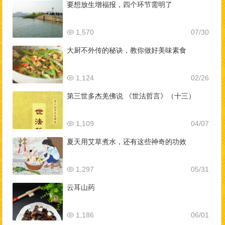
要想放生增福报，四个环节需明了
1,570
07/30
大厨不外传的秘诀，教你做好美味素食
1,124
02/26
第三世多杰羌佛说 《世法哲言》（十三）
1,109
04/07
夏天用艾草煮水，还有这些神奇的功效
1,297
05/31
云耳山药
1,186
06/01