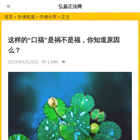
弘扬正法网
首页
学佛初基
学佛分享
正文
这样的“口福”是祸不是福，你知道原因
么？
2023年5月20日
1,085