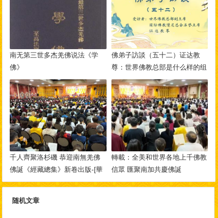
南无第三世多杰羌佛说法《学
佛弟子訪談（五十二）证达教
佛》
尊：世界佛教总部是什么样的组
织？佛教与其他宗教的区别？佛
教称为谛教的真实含义！
千人齊聚洛杉磯 恭迎南無羌佛
轉載：全美和世界各地上千佛教
佛誕《經藏總集》新卷出版-[華
信眾 匯聚南加共慶佛誕
人今日網]
随机文章