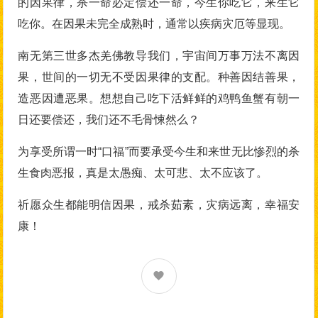
的因果律，杀一命必定偿还一命，今生你吃它，来生它
吃你。在因果未完全成熟时，通常以疾病灾厄等显现。
南无第三世多杰羌佛教导我们，宇宙间万事万法不离因
果，世间的一切无不受因果律的支配。种善因结善果，
造恶因遭恶果。想想自己吃下活鲜鲜的鸡鸭鱼蟹有朝一
日还要偿还，我们还不毛骨悚然么？
为享受所谓一时“口福”而要承受今生和来世无比惨烈的杀
生食肉恶报，真是太愚痴、太可悲、太不应该了。
祈愿众生都能明信因果，戒杀茹素，灾病远离，幸福安
康！