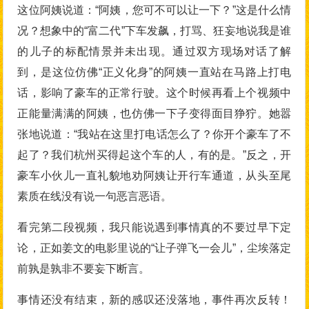
这位阿姨说道：“阿姨，您可不可以让一下？”这是什么情
况？想象中的“富二代”下车发飙，打骂、狂妄地说我是谁
的儿子的标配情景并未出现。通过双方现场对话了解
到，是这位仿佛“正义化身”的阿姨一直站在马路上打电
话，影响了豪车的正常行驶。这个时候再看上个视频中
正能量满满的阿姨，也仿佛一下子变得面目狰狞。她嚣
张地说道：“我站在这里打电话怎么了？你开个豪车了不
起了？我们杭州买得起这个车的人，有的是。”反之，开
豪车小伙儿一直礼貌地劝阿姨让开行车通道，从头至尾
素质在线没有说一句恶言恶语。
看完第二段视频，我只能说遇到事情真的不要过早下定
论，正如姜文的电影里说的“让子弹飞一会儿”，尘埃落定
前孰是孰非不要妄下断言。
事情还没有结束，新的感叹还没落地，事件再次反转！