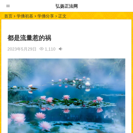
弘扬正法网
首页
学佛初基
学佛分享
正文
都是流量惹的祸
2023年5月29日
1,110