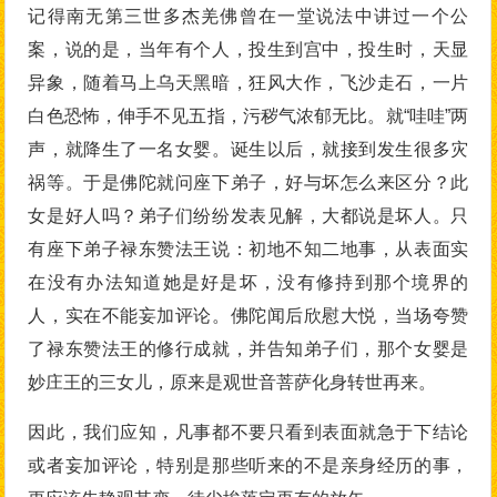
记得南无第三世多杰羌佛曾在一堂说法中讲过一个公
案，说的是，当年有个人，投生到宫中，投生时，天显
异象，随着马上乌天黑暗，狂风大作，飞沙走石，一片
白色恐怖，伸手不见五指，污秽气浓郁无比。就“哇哇”两
声，就降生了一名女婴。诞生以后，就接到发生很多灾
祸等。于是佛陀就问座下弟子，好与坏怎么来区分？此
女是好人吗？弟子们纷纷发表见解，大都说是坏人。只
有座下弟子禄东赞法王说：初地不知二地事，从表面实
在没有办法知道她是好是坏，没有修持到那个境界的
人，实在不能妄加评论。佛陀闻后欣慰大悦，当场夸赞
了禄东赞法王的修行成就，并告知弟子们，那个女婴是
妙庄王的三女儿，原来是观世音菩萨化身转世再来。
因此，我们应知，凡事都不要只看到表面就急于下结论
或者妄加评论，特别是那些听来的不是亲身经历的事，