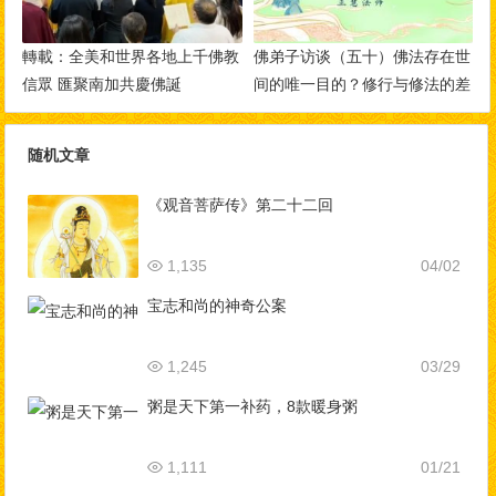
轉載：全美和世界各地上千佛教
佛弟子访谈（五十）佛法存在世
信眾 匯聚南加共慶佛誕
间的唯一目的？修行与修法的差
别，如何做到三业相应？
随机文章
《观音菩萨传》第二十二回
1,135
04/02
宝志和尚的神奇公案
1,245
03/29
粥是天下第一补药，8款暖身粥
1,111
01/21