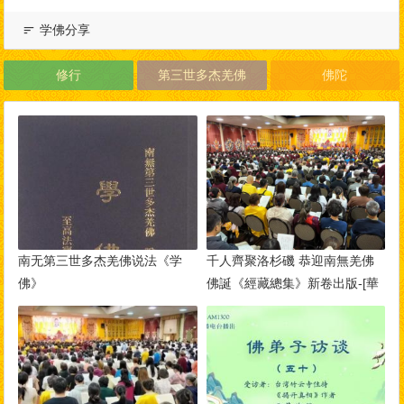
学佛分享
修行
第三世多杰羌佛
佛陀
南无第三世多杰羌佛说法《学
千人齊聚洛杉磯 恭迎南無羌佛
佛》
佛誕《經藏總集》新卷出版-[華
人今日網]