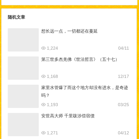
别，如何做到三业相应？
随机文章
想长远一点，一切都还在蔓延
1,224
04/11
第三世多杰羌佛《世法哲言》（五十七）
1,168
12/17
家里水管爆了而这个地方却没有进水，是奇迹
吗？
1,193
03/25
安世高大师 千里跋涉偿宿债
1,271
04/12