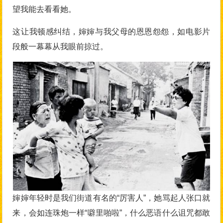
望我能去看看她。
这让我顿感纠结，婶婶与我父母的恩恩怨怨，如电影片
段般一幕幕从我眼前掠过。
婶婶年轻时是我们街道有名的“厉害人”，她骂起人张口就
来，会如连珠炮一样“噼里啪啦”，什么恶语什么诅咒都敢