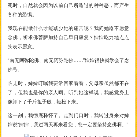
死时，自然就会因为以前自己所造过的种种恶，而产生
各种的恐惧。
我现在能做什么才能减少她的痛苦呢？我问她愿不愿意
念佛，祈求佛菩萨加持自己早日康复？婶婶吃力地点点
头表示愿意。
“南无阿弥陀佛、南无阿弥陀佛……”婶婶很快就学会了念
佛号。
临走时，婶婶叮嘱我要常回家看看，父母亲虽然都不在
了，但我也是你的亲人啊。听到她这样说，我感觉身上
像卸下了千斤担子般，轻松下来。
这一刻，我彻底释怀了。走到门口时，我转过身来对婶
婶说“婶婶，我过两天再来看您，您一定要坚持念佛啊。”