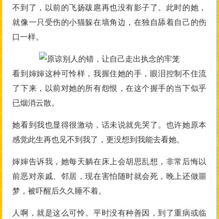
不到了，以前的飞扬跋扈再也没有影子了。此时的她，
就像一只受伤的小猫躲在墙角边，在独自舔着自己的伤
口一样。
看到婶婶这种可怜样，我握住她的手，眼泪控制不住流
了下来，以前对她的所有怨恨，在这个握手的当下似乎
已烟消云散。
她看到我也显得很激动，话未说就先哭了。也许她原本
感觉此生再也见不到我了，更没想到我能去看她。
婶婶告诉我，她每天躺在床上会胡思乱想，非常后悔以
前恶对亲戚、邻居，现在害怕随时就会死，晚上还做噩
梦，被吓醒后久久睡不着。
人啊，就是这么可怜。平时没有种善因，到了重病或临