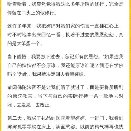
听着听着，我突然觉得我这么多年所谓的修行，完全是
停留在口头上的假修行。
这许多年来，我把婶婶对我们家的伤害一直挂在心上，
时不时地拿出来回忆一番，执著于过去的恩恩怨怨，真
的是大笨蛋一个。
当下醒悟，我要放下过去，忘记所有的恩怨。“如果连我
自己的婶婶都不会原谅，我还能原谅谁呢？我还在学佛
吗？”为此，我果断决定回去看望婶婶。
恭闻佛陀法音不是让我们听了就过了，而是要将所听到
的佛陀教言，当下与自己的实际行持一条一款地去对
照，去发愿，去改正。
第二天，我买了礼品到医院看望婶婶。一进门，我看到
婶婶孤零零躺在床上，满面愁容。以前的精气神再也找