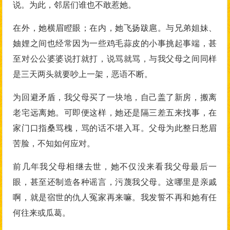
说。为此，邻居们谁也不敢惹她。
在外，她横眉瞪眼；在内，她飞扬跋扈。与兄弟姐妹、
妯娌之间也经常因为一些鸡毛蒜皮的小事挑起事端，甚
至对公公婆婆说打就打，说骂就骂，与我父母之间同样
是三天两头就要吵上一架，恶语不断。
为回避矛盾，我父母买了一块地，自己盖了新房，搬离
老宅远离她。可即便这样，她还是隔三差五来找事，在
家门口指桑骂槐，骂的话不堪入耳。父母为此整日愁眉
苦脸，不知如何应对。
前几年我父母相继去世，她不仅没来看我父母最后一
眼，甚至还制造各种谣言，污蔑我父母。这哪里是亲戚
啊，就是宿世的仇人冤家再来嘛。我发誓不再和她有任
何往来或瓜葛。