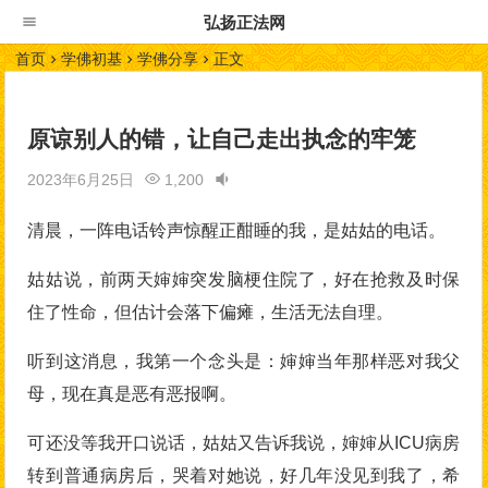
弘扬正法网
首页
学佛初基
学佛分享
正文
原谅别人的错，让自己走出执念的牢笼
2023年6月25日
1,200
清晨，一阵电话铃声惊醒正酣睡的我，是姑姑的电话。
姑姑说，前两天婶婶突发脑梗住院了，好在抢救及时保
住了性命，但估计会落下偏瘫，生活无法自理。
听到这消息，我第一个念头是：婶婶当年那样恶对我父
母，现在真是恶有恶报啊。
可还没等我开口说话，姑姑又告诉我说，婶婶从ICU病房
转到普通病房后，哭着对她说，好几年没见到我了，希