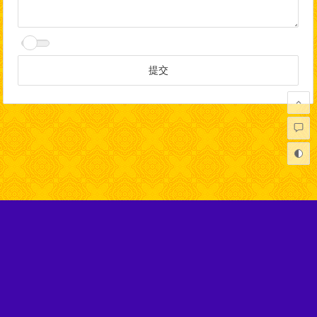
Copyright © 弘扬正法网 版权所有.
本网站不代表任何佛教寺庙及机构，在性质上完全属于非盈利的
社会公益网站，旨在宣扬正信的佛法。