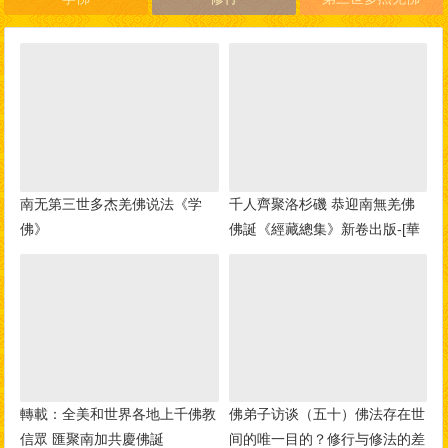
南无第三世多杰羌佛说法《学
千人齊聚洛杉磯 恭迎南無羌佛
佛》
佛誕《經藏總集》新卷出版-[華
人今日網]
轉載：全美和世界各地上千佛教
佛弟子访谈（五十）佛法存在世
信眾 匯聚南加共慶佛誕
间的唯一目的？修行与修法的差