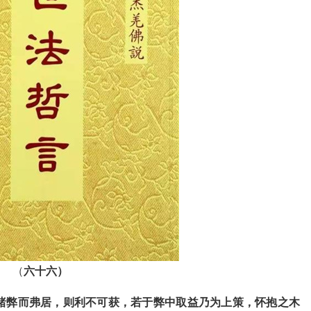
（
六十六）
睹弊而弗居，则利不可获，若于弊中取益乃为上策，怀抱之木