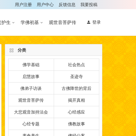
用户注册
用户中心
反馈信息
我要投稿
悲护生
学佛初基
观世音菩萨传
登录
分类
佛学基础
社会热点
启慧故事
圣迹寺
佛弟子访谈
古佛降世的背后
观世音菩萨传
揭开真相
大悲观音加持法会
心经感应
心经专题
佛教故事
素食养生
佛经公案