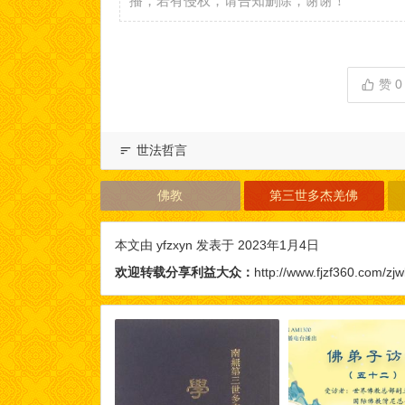
播，若有侵权，请告知删除，谢谢！
赞
0
世法哲言
佛教
第三世多杰羌佛
本文由
yfzxyn
发表于 2023年1月4日
欢迎转载分享利益大众：
http://www.fjzf360.com/zjw