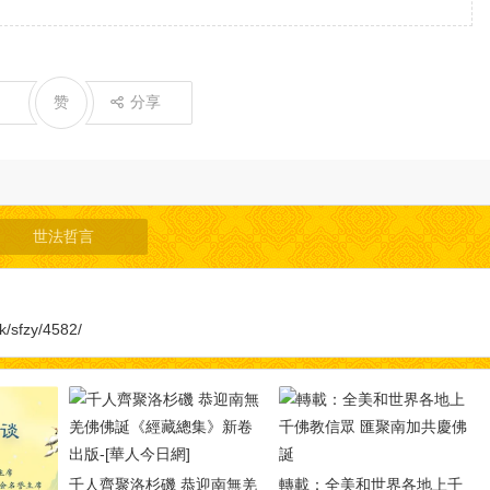
赞
分享
世法哲言
k/sfzy/4582/
千人齊聚洛杉磯 恭迎南無羌
轉載：全美和世界各地上千