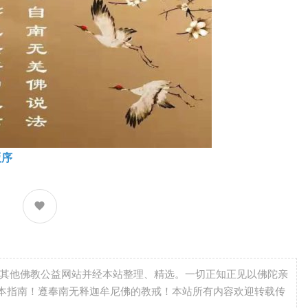
版序
自其他佛教公益网站并经本站整理、精选。一切正知正见以佛陀亲
本指南！遵奉南无释迦牟尼佛的教戒！本站所有内容欢迎转载传