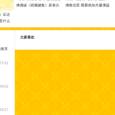
佛佛誕《經藏總集》新卷出
佛教信眾 匯聚南加共慶佛誕
版-[華人今日網]
）证达
是什么
他宗教
教的真
大家喜欢
山痛哭
07/11
06/22
05/17