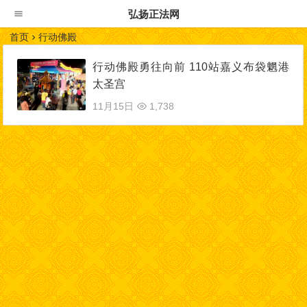
弘扬正法网
首页
行动佛殿
行动佛殿勇往向前 110站嘉义布袋魍港
太圣宫
11月15日
1,738