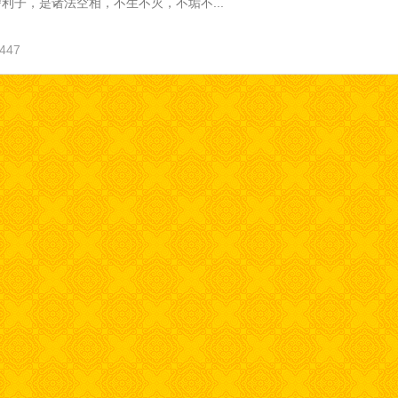
利子，是诸法空相，不生不灭，不垢不...
447