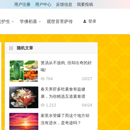
用户注册
用户中心
反馈信息
我要投稿
悲护生
学佛初基
观世音菩萨传
登录
随机文章
煲汤从不放肉, 但却出奇的好
喝!
764
10/27
春天养肝多吃素食有益健
康，为你精选五道素食谱
1,212
04/24
家里水管爆了而这个地方却
没有进水，是奇迹吗？