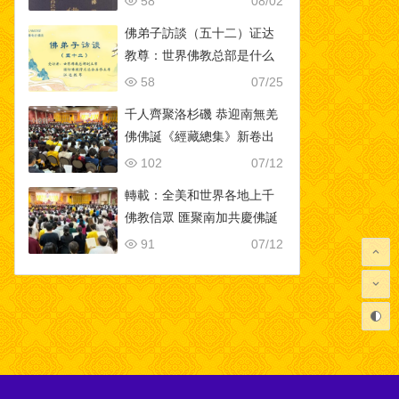
58
08/02
佛弟子訪談（五十二）证达
教尊：世界佛教总部是什么
样的组织？佛教与其他宗教
58
07/25
的区别？佛教称为谛教的真
千人齊聚洛杉磯 恭迎南無羌
实含义！
佛佛誕《經藏總集》新卷出
版-[華人今日網]
102
07/12
轉載：全美和世界各地上千
佛教信眾 匯聚南加共慶佛誕
91
07/12