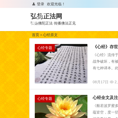
登录
欢迎光临！
弘扬正法网
弘扬佛陀正法 传播佛法正见
首页
心经原文
《心经》存世
心经专题
《心经》流传
战争破坏，有
有七种译本。此
08月17日
2,
心经全文及注
心经专题
《般若波罗蜜多
蕴皆空，度一