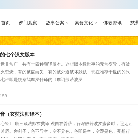
首页
佛门观察
故事公案
素食文化
佛教资讯
慈
的七个汉文版本
于世非常广，共有十四种翻译版本。这些版本经世事的无常变异，有被
被火焚烧，有的被盗而失，有的被外道破坏残缺，现在唯存于世的的只
七种即是姚秦鸠摩罗什译的《摩诃般若波罗...
159
音（玄奘法师译本）
心经》 唐三藏法师玄奘译 观自在菩萨，行深般若波罗蜜多时，照见五
切苦厄。舍利子，色不异空，空不异色，色即是空，空即是色，受想行