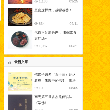
1,188
03/25
豆皮这样做，越嚼越香！
834
09/11
气血不足脸色差， 喝碗素食
五红汤~
1,087
06/21
最新文章
佛弟子访谈（五十三）证达
教尊：佛教中的佛学、佛法
与修行的区别？为什么佛教
10
08/05
是实量主义教？五明是哪五
南无第三世多杰羌佛说法
明？
《学佛》