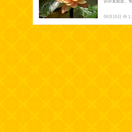
识亦复如是。舍
08月15日
1,