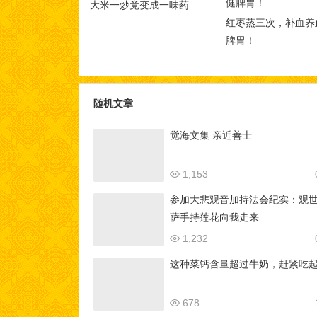
大米一炒竟变成一味药
红枣蒸三次，补血养
脾胃！
随机文章
觉海文集 亲近善士
1,153
参加大悲观音加持法会纪实：观
萨手持莲花向我走来
1,232
这种菜钙含量超过牛奶，赶紧吃
678