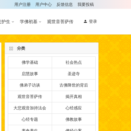
用户注册
用户中心
反馈信息
我要投稿
悲护生
学佛初基
观世音菩萨传
登录
分类
佛学基础
社会热点
启慧故事
圣迹寺
佛弟子访谈
古佛降世的背后
观世音菩萨传
揭开真相
大悲观音加持法会
心经感应
心经专题
佛教故事
素食养生
佛经公案