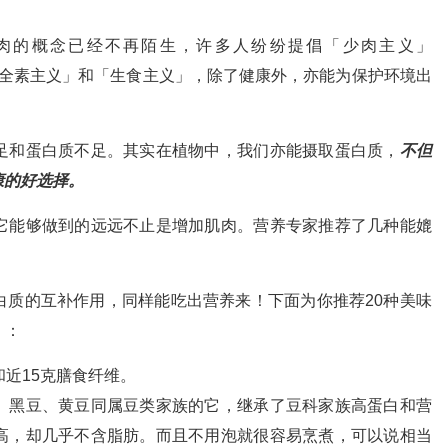
肉的概念已经不再陌生，许多人纷纷提倡「少肉主义」
「素食主义」、「全素主义」和「生食主义」，除了健康外，亦能为保护环境出
足和蛋白质不足。其实在植物中，我们亦能摄取蛋白质，
不但
康的好选择。
它能够做到的远远不止是增加肌肉。营养专家推荐了几种能媲
。
白质的互补作用，同样能吃出营养来！下面为你推荐20种美味
）：
近15克膳食纤维。
、黑豆、黄豆同属豆类家族的它，继承了豆科家族高蛋白和营
高，却几乎不含脂肪。而且不用泡就很容易烹煮，可以说相当