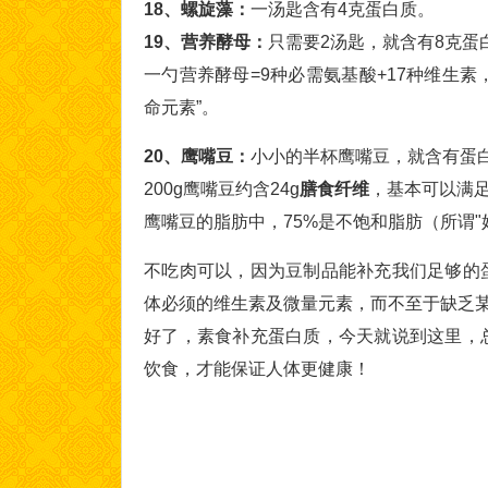
18、螺旋藻：
一汤匙含有4克蛋白质。
19、营养酵母：
只需要2汤匙，就含有8克蛋
一勺营养酵母=9种必需氨基酸+17种维生素
命元素”。
20、鹰嘴豆：
小小的半杯鹰嘴豆，就含有蛋白
200g鹰嘴豆约含24g
膳食纤维
，基本可以满
鹰嘴豆的脂肪中，75%是不饱和脂肪（所谓"
不吃肉可以，因为豆制品能补充我们足够的
体必须的维生素及微量元素，而不至于缺乏
好了，素食补充蛋白质，今天就说到这里，
饮食，才能保证人体更健康！