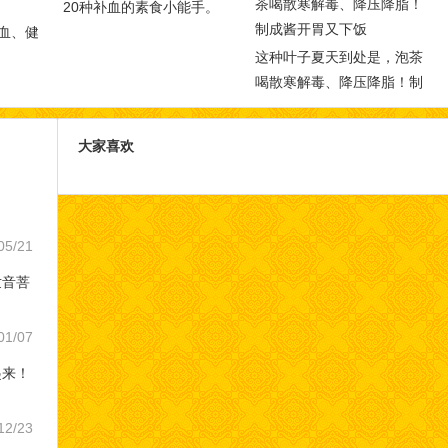
20种补血的素食小能手。
血、健
这种叶子夏天到处是，泡茶
喝散寒解毒、降压降脂！制
成酱开胃又下饭
大家喜欢
05/21
世音菩
01/07
起来！
12/23