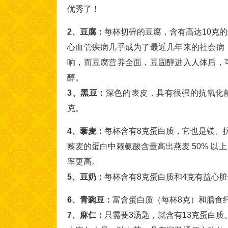
优秀了！
2、豆腐：
每杯切碎的豆腐，含有高达10克
心血管疾病几乎成为了最近几年来的社会病
响，而豆腐营养全面，豆固醇进入人体后，
醇。
3、黑豆：
深色的表皮，具有很强的抗氧化
克。
4、藜麦：
每杯含有8克蛋白质，它也是镁、
藜麦的蛋白中赖氨酸含量高出燕麦 50% 
率更高。
5、豆奶：
每杯含有8克蛋白质和4克有益心
6、青豌豆：
富含蛋白质（每杯8克）和膳食
7、麻仁：
只需要3汤匙，就含有13克蛋白