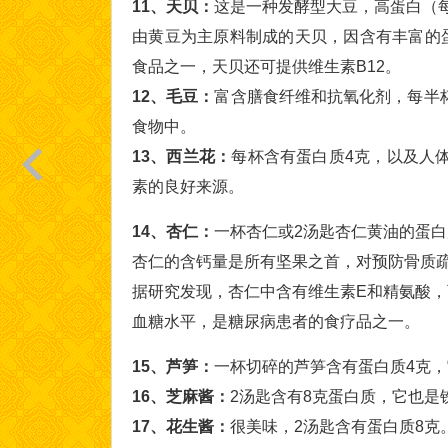
11、天贝：
这是一种发酵型大豆，高蛋白（每
由黄豆为主原料制成的天贝，因含有丰富的
食品之一，天贝还可提供维生素B12。
12、毛豆：
富含膳食纤维和抗氧化剂，每半杯
食物中。
13、西兰花：
每杯含有蛋白质4克，以及人体
素的良好来源。
14、杏仁：
一杯杏仁或2汤匙杏仁黄油的蛋白
杏仁的含钙量是所有坚果之首，对预防骨质
据研究发现，杏仁中含有维生素E和精氨酸
血糖水平，是糖尿病患者的食疗品之一。
15、芦笋：
一杯切碎的芦笋含有蛋白质4克
16、芝麻酱：
2汤匙含有8克蛋白质，它也是
17、花生酱：
很美味，2汤匙含有蛋白质8克