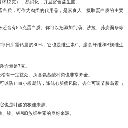
杯12克），易消化，并且富含益生菌。
蛋白质，可作为肉类的代用品，是素食人士摄取蛋白质的主要
还含有8.5克蛋白质。你可以把添加到汤、沙拉、荞麦面条等
每日所需钙量的30%，它也是维生素C、膳食纤维和B族维生
质含量是7克。
疏松有一定益处。所含氨基酸种类也非常齐全。
，可以防止血小板凝结，降低心脏病风险。杏仁可调节胰岛素与
，它也是叶酸的极佳来源。
铁、镁、钾和B族维生素的良好来源。
。