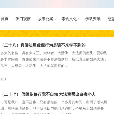
首页
佛门观察
故事公案
素食文化
佛教资讯
慈
（二十八）真佛法用虚假行为是骗不来学不到的
、多大的名位，具有大法王、大尊者、大活佛、大法师的衔头，要学到
也是非常困难，首先如来大法是不容易找到的，所以真正的如来大法，
法王、大尊者、大活佛、大法师就拥有的，...
319
（二十七） 假皈依修行竟不自知 六法宝照出白痴小人
年，可是我却一直不进步，只有很短的一个多月的时间，出现了皈依境
坛城，看得清清楚楚，但当我说话与祂们沟通时，圣境马上如烟消失