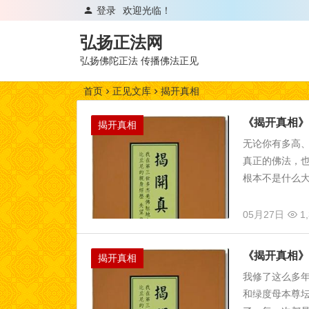
登录
欢迎光临！
弘扬正法网
弘扬佛陀正法 传播佛法正见
首页
正见文库
揭开真相
《揭开真相》
揭开真相
无论你有多高
真正的佛法，
根本不是什么大
05月27日
1,
《揭开真相》
揭开真相
我修了这么多
和绿度母本尊