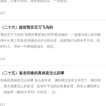
如此，只要不说话，境界就很实在，一当说话...
267
（二十六）提前预言百万飞鸟到
前预言百万飞鸟到 有两件事是我们经常要去做的，一是做为庙上的宗教
闻H.H.第三世多杰羌佛说法开示的法音，虽然我们法师水平不高，但
的行人。另外一件事就是放生，慈悲...
165
（二十五）返老回春的真相是怎么回事
老回春的真相是怎么回事 这么多年来，佛陀师父实在太辛苦了，都没有
息，每天都要说上好多话，还有忙不完的法务要处理，再加上佛陀师父
，就如同《解脱大手印》中所说： “众...
207