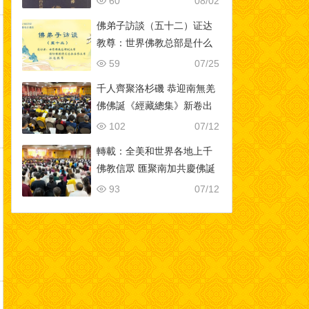
60
08/02
佛弟子訪談（五十二）证达
教尊：世界佛教总部是什么
样的组织？佛教与其他宗教
59
07/25
的区别？佛教称为谛教的真
千人齊聚洛杉磯 恭迎南無羌
实含义！
佛佛誕《經藏總集》新卷出
版-[華人今日網]
102
07/12
轉載：全美和世界各地上千
佛教信眾 匯聚南加共慶佛誕
93
07/12