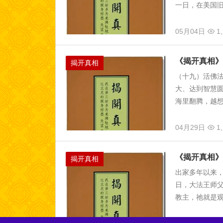
一日，在美国旧
05月04日
1,
《揭开真相》
揭开真相
（十九）活佛
大、达到智慧
海里翻腾，越想
04月29日
1,
《揭开真相》
揭开真相
出家多年以来
日，大法王师
教主，祂就是观