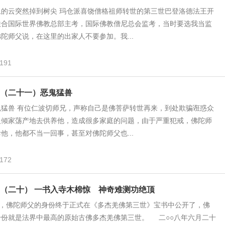
上的云突然掉到树尖 玛仓派喜饶僧格祖师转世的第三世巴登洛德法王开
联合国际世界佛教总部主考，国际佛教僧尼总会监考，当时要选我当监
陀师父说，在这里的出家人不要参加。我...
191
（二十一）恶鬼猛兽
鬼猛兽 有位仁波切师兄，声称自己是佛菩萨转世再来，到处欺骗诳惑众
人倾家荡产地去供养他，造成很多家庭的问题，由于严重犯戒，佛陀师
他，他都不当一回事，甚至对佛陀师父也...
172
（二十） 一书入寺木棉惊 神奇难测功绝顶
佛陀师父的身份终于正式在《多杰羌佛第三世》宝书中公开了，佛
身份就是法界中最高的原始古佛多杰羌佛第三世。 二○○八年六月二十