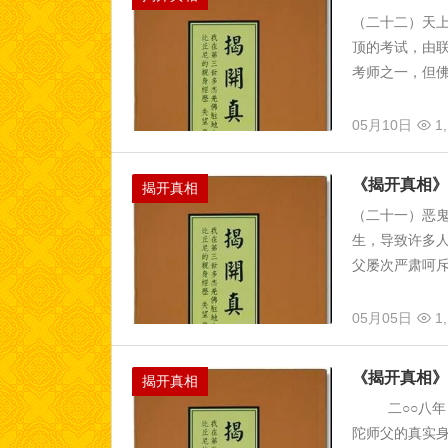
（二十二）天
顶的考试，由
考师之一，但佛
05月10日
1,
《揭开真相》
揭开真相
（二十一）恶
生，导致许多
父屡次严肃呵斥
05月05日
1,
《揭开真相》
揭开真相
二○○八年，
陀师父的真实