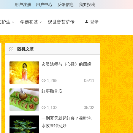
用户注册
用户中心
反馈信息
我要投稿
悲护生
学佛初基
观世音菩萨传
登录
随机文章
玄奘法师与《心经》的因缘
1,265
05/11
红枣酿苦瓜
1,132
05/02
一到夏天就起红疹？荷叶泡
水效果特别好