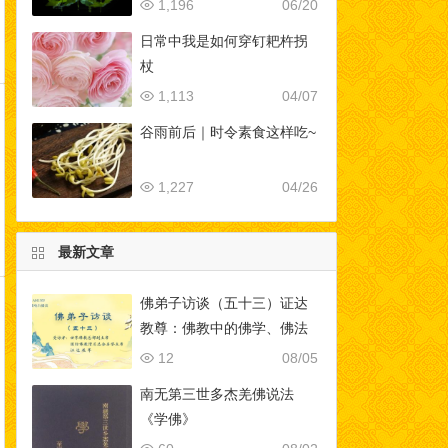
1,196
06/20
日常中我是如何穿钉耙杵拐
杖
1,113
04/07
谷雨前后｜时令素食这样吃~
1,227
04/26
最新文章
佛弟子访谈（五十三）证达
教尊：佛教中的佛学、佛法
与修行的区别？为什么佛教
12
08/05
是实量主义教？五明是哪五
南无第三世多杰羌佛说法
明？
《学佛》