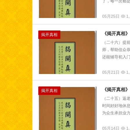
了，每一次都是
05月25日
1,
《揭开真相》
揭开真相
（二十六）提
师，帮助信众恭
还能辅导初入门
05月21日
1,
《揭开真相》
揭开真相
（二十五）返
时间好好地休
为众生承担业力
05月14日
1,