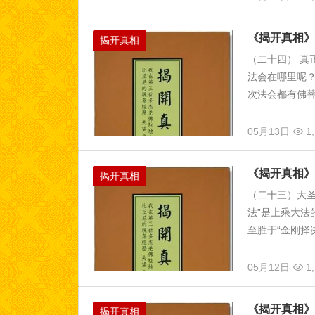
《揭开真相》
揭开真相
（二十四） 真
法会在哪里呢
次法会都有佛菩
05月13日
1,
《揭开真相
揭开真相
（二十三）大圣
法”是上乘大法
至胜于“金刚择决
05月12日
1,
《揭开真相》
揭开真相