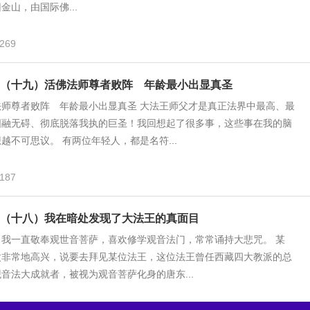
金山，由国际佛...
269
（十九）活佛法师尊者败阵 年龄最小出显真圣
法师尊者败阵 年龄最小出显真圣 大法王师父才是真正法界中最高、最
圆融无碍、彻底脱落我执的巨圣！我回想起了很多事，这些事在我的脑
越不可思议。 有两位年轻人，都是名符...
187
（十八）我在暗处发现了大法王的真面目
，我一直敬奉观世音菩萨，喜欢修学观音法门，常常诵持大悲咒。 某
父非常地高兴，说要去拜见某位法王，这位法王曾任西藏四大教派的总
音法大成就者，被视为观音菩萨化身的唐东...