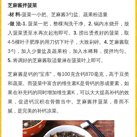
芝麻酱拌菠菜
-材 料-
菠菜一小把、芝麻酱3勺盐、蔬果粉适量
-做 法-1.
菠菜一把，整棵淘洗干净。
2.
锅内水烧开，放
入菠菜烫至水再次起泡即可。
3.
捞出烫煮好的菠菜，取
4-5棵叶子肥厚的用刀切下叶子，大致剁碎。
4.
芝麻酱取
3勺，加入少量盐及蔬果粉，加入水稀释，搅拌均匀。
5.
将调好的芝麻酱取适量淋在菠菜叶上即可。
芝麻酱是钙的“宝库”，每100克含钙870毫克，高于豆类
和蔬菜。而菠菜中富含的维生素K是骨钙的形成要素，如
果在补充钙的同时增加维生素K，可以大大提高补钙的效
果，促进钙沉积在骨骼当中。芝麻酱拌菠菜，香而不
腻，是完美的补钙凉菜。