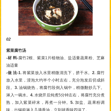
02
紫菜腐竹汤
-材 料-
腐竹2根、紫菜1片植物油、盐适量蔬果粉、芝麻
油适量
-做 法-1.
将紫菜放入水里稍微清洗下，挤干水。
2.
腐竹
放入水里，浸泡大约半个小时左右，充分泡发后切成斜
段。
3.
油锅烧热，将腐竹段倒入锅中，稍微翻炒几下。
淋入一碗水。
4.
水烧开后炖煮5分钟左右，将腐竹充分煮
熟，加入紫菜碎末，再煮一分钟。
5.
加盐、蔬果粉调
味，出锅前淋入几滴香油，立刻就香味四溢了。