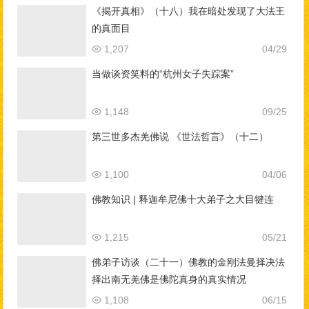
《揭开真相》（十八）我在暗处发现了大法王
的真面目
1,207
04/29
当做谈资笑料的“杭州女子失踪案”
1,148
09/25
第三世多杰羌佛说 《世法哲言》（十二）
1,100
04/06
佛教知识 | 释迦牟尼佛十大弟子之大目犍连
1,215
05/21
佛弟子访谈（二十一）佛教的金刚法曼择决法
择出南无羌佛是佛陀真身的真实情况
1,108
06/15