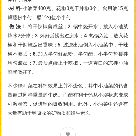
-材 料-
小油菜400克、花椒3克干辣椒3个、食用油15克
鲜蔬粉半勺、醋半勺盐小半勺
-做 法-1.
将干辣椒剪成丝；
2.
锅中烧开水，放入小油菜
焯水2分钟；
3.
焯好后捞出过凉水；
4.
热锅入油，放入花
椒和干辣椒煸出香味；
5.
过滤出油倒入小油菜中，干辣
椒不要丢；
6.
加入半勺鲜蔬粉、半勺醋、小半勺盐搅拌
均匀装盘；
7.
最后点缀上干辣椒，一道爽口的凉拌小油
菜就做好了。
不少绿叶菜在补钙效果上并不逊色，其中小油菜的钙含
量超过同样重量的牛奶。而醋有利于钙从不溶状态变成
可溶状态，促进钙的吸收利用。此外，小油菜中还含有
大量有助于钙吸收的矿物质和维生素K。