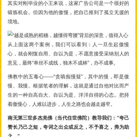
其实对刚毕业的小王来说，这家广告公司是一个很好的
锻炼机会。但因为他的傲慢，把自己推到了孤立无援的
境地。
从上面这两个案例，我们可以看到：人一旦生起傲慢
心，就会刚愎自用、自以为是，不愿意接受采纳别人的
意见，最终“单丝不成线，独木不成林”，办不成事。
佛教中的五毒心——“贪嗔痴慢疑”，其中的慢，即是傲
慢、我慢。根据笔者的理解，这就是通过自他对比而产
生的一种自高自大、自以为是、洋洋自得的心态。把持
着傲慢心，人难以进步，人生之路也会越走越窄。
南无第三世多杰羌佛（当代住世佛陀）教导我们：“夸己
赞长乃己之短，夸词之出众或反之，不予喜之，弗为助
之。”