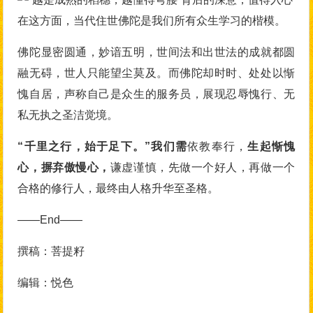
在这方面，当代住世佛陀是我们所有众生学习的楷模。
佛陀显密圆通，妙谙五明，世间法和出世法的成就都圆
融无碍，世人只能望尘莫及。而佛陀却时时、处处以惭
愧自居，声称自己是众生的服务员，展现忍辱愧行、无
私无执之圣洁觉境。
“千里之行，始于足下。”我们需
依教奉行，
生起惭愧
心，摒弃傲慢心，
谦虚谨慎，先做一个好人，再做一个
合格的修行人，最终由人格升华至圣格。
——End——
撰稿：菩提籽
编辑：悦色