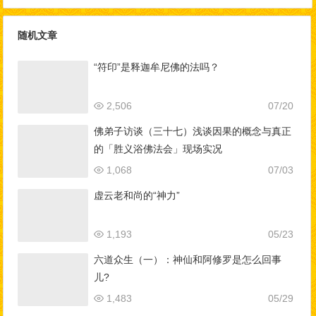
别，如何做到三业相应？
无羌佛的事迹
随机文章
“符印”是释迦牟尼佛的法吗？
2,506
07/20
佛弟子访谈（三十七）浅谈因果的概念与真正
的「胜义浴佛法会」现场实况
1,068
07/03
虚云老和尚的“神力”
1,193
05/23
六道众生（一）：神仙和阿修罗是怎么回事
儿?
1,483
05/29