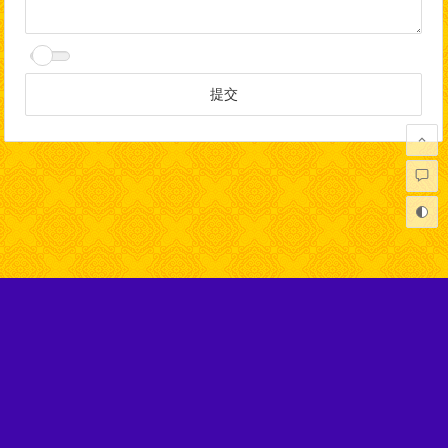
Copyright © 弘扬正法网 版权所有.
本网站不代表任何佛教寺庙及机构，在性质上完全属于非盈利的
社会公益网站，旨在宣扬正信的佛法。