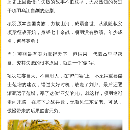
历史上因傲慢而失败的故事不胜枚举，大家熟知的莫过
于项羽乌江自刎的悲剧。
项羽原本楚国贵族，力拔山河，威震当世。从跟随叔父
项梁征战开始，身经七十余战，项羽没有败绩。年少成
名，何等英勇！
当时项羽最有实力取得天下，但结果一代豪杰早早落
幕。究其失败的根本原因，就是一个“傲”字。
项羽狂妄自大、不善用人，在“鸿门宴”上，不采纳重要谋
士范增的建议，错过大好时机，放走了刘邦。最后还逐
渐疏远了范增，寒了这位“亚父”的心。就这样，项羽逐渐
走向末路，在垓下之战兵败，无颜见江东父老。可见，
傲慢带来的后果贻害无穷。