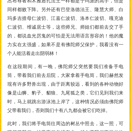
杰布尊者和木雅迥扎法王一样都是宁玛派的高手，但是
同样都败下阵。另外还有巴登洛德法王、隆慧大师、白
玛多吉措母仁波切、江嘉仁波切、洛本仁波切、嘎充迪
仁波切、维诚居士等，这些师兄、师姐们都前去交了手
的，都说血光厉鬼的可怕是无法用语言形容的！他的魔
力实在太强盛，如果不是有佛陀师父保护，我看没有一
个人能活着走出阴弱林！
在这段期间，有一晚，佛陀师父突然要我们准备手电
筒，带着我们前去后院，大家拿着手电筒，我们赫然发
现有许多野兽出现，由于距离较远，看到的各种动物好
像是山狮、豹子、貂狼、九尾狐之类，它们见到我们来
时，马上就跳出游泳池上岸了，这种情况必须由佛陀师
父带着我们，否则我们十有八九都会被它们吃掉。
此时，我们将手电筒往周边的树丛中照去，这一照，可