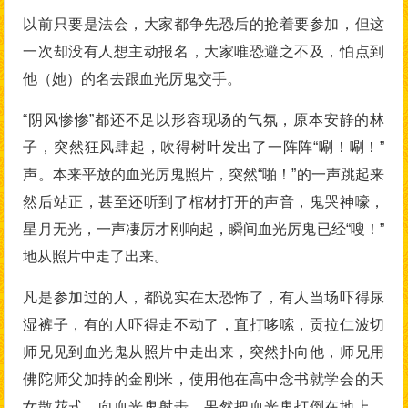
以前只要是法会，大家都争先恐后的抢着要参加，但这
一次却没有人想主动报名，大家唯恐避之不及，怕点到
他（她）的名去跟血光厉鬼交手。
“阴风惨惨”都还不足以形容现场的气氛，原本安静的林
子，突然狂风肆起，吹得树叶发出了一阵阵“唰！唰！”
声。本来平放的血光厉鬼照片，突然“啪！”的一声跳起来
然后站正，甚至还听到了棺材打开的声音，鬼哭神嚎，
星月无光，一声凄厉才刚响起，瞬间血光厉鬼已经“嗖！”
地从照片中走了出来。
凡是参加过的人，都说实在太恐怖了，有人当场吓得尿
湿裤子，有的人吓得走不动了，直打哆嗦，贡拉仁波切
师兄见到血光鬼从照片中走出来，突然扑向他，师兄用
佛陀师父加持的金刚米，使用他在高中念书就学会的天
女散花式，向血光鬼射击，果然把血光鬼打倒在地上，