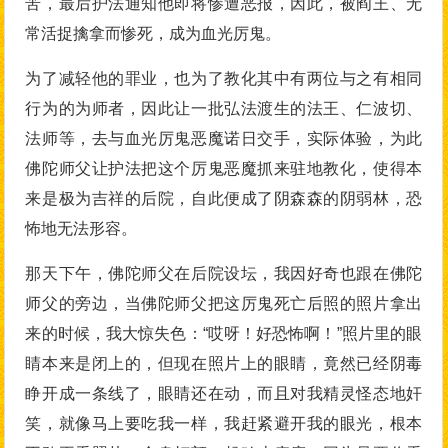
苦，最后护法通知他即将惨遭恶报，因此，被阎王、无
常活捉擒拿而惨死，成为血光厉鬼。
为了减轻他的罪业，也为了教化其中有两位与之有相同
行为的为师者，因此让一批弘法渡生的法王、仁波切、
法师等，去与血光厉鬼恶魔诺日交手，实际体验，为此
佛陀师父让护法把这个厉鬼恶魔抓来驻地教化，使得本
来是极为吉祥的后院，自此便成了阴森森的阴弱林，恐
怖地无法形容。
那天下午，佛陀师父在后院设坛，我因好奇也跟在佛陀
师父的旁边，当佛陀师父把这厉鬼死亡后照的照片拿出
来的时候，我大惊失色：“哎呀！好恐怖啊！”照片里的眼
睛本来是闭上的，但现在照片上的眼睛，竟然已经阴毒
睁开成一条线了，眼睛还在动，而且对我精灵怪态地奸
笑，就像马上要吃我一样，我赶紧避开我的眼光，根本