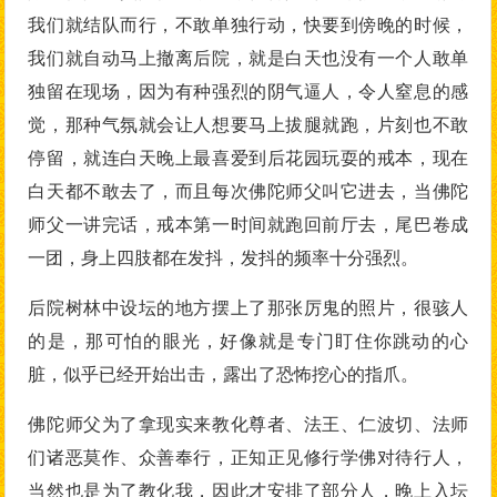
我们就结队而行，不敢单独行动，快要到傍晚的时候，
我们就自动马上撤离后院，就是白天也没有一个人敢单
独留在现场，因为有种强烈的阴气逼人，令人窒息的感
觉，那种气氛就会让人想要马上拔腿就跑，片刻也不敢
停留，就连白天晚上最喜爱到后花园玩耍的戒本，现在
白天都不敢去了，而且每次佛陀师父叫它进去，当佛陀
师父一讲完话，戒本第一时间就跑回前厅去，尾巴卷成
一团，身上四肢都在发抖，发抖的频率十分强烈。
后院树林中设坛的地方摆上了那张厉鬼的照片，很骇人
的是，那可怕的眼光，好像就是专门盯住你跳动的心
脏，似乎已经开始出击，露出了恐怖挖心的指爪。
佛陀师父为了拿现实来教化尊者、法王、仁波切、法师
们诸恶莫作、众善奉行，正知正见修行学佛对待行人，
当然也是为了教化我，因此才安排了部分人，晚上入坛