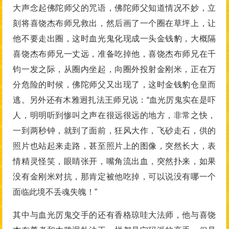
大声念起佛陀师父的咒语，佛陀师父知道情况不妙，立
刻将喜饶杰布师兄救出，然后画了一个圈在草坪上，让
他不要走出圈，这时血光鬼化现成一头金钱豹，大概隔
喜饶杰布师兄一丈远，准备吃掉他，喜饶杰布师兄在千
钧一发之际，从圈内坐起，向圈外投射金刚米，正在万
分危险的时候，佛陀师父又出现了，这时金钱豹仓皇而
逃。另外还有木雅迥扎法王师兄说：“血光厉鬼实在是吓
人，明明听到惨叫之声在很远很远的地方，非常之快，
一到两秒钟，就到了面前，狂风大作，飞砂走石，供的
照片也站起来走路，甚至照片上的图像，突然长大，表
情精灵怪笑，眼睛张开，嘴角流出血，突然扑来，如果
没有金刚米对抗，那肯定被他吃掉，可以说没有哪一个
面临此境不丢魂失魄！”
其中与血光厉鬼交手的还有香格琼哇大法师，他与喜饶