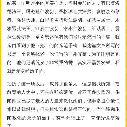
纪实，证明此事的真实不虚，当时参加的人，有巴登洛
德法王、嘎充迪仁波切、香格琼哇大法师、喜饶杰布尊
者、隆慧大师、白玛多吉措母仁波切、杨慧君居士、木
雅迥扎法王、江嘉仁波切、洛本仁波切、维诚居士、贡
拉仁波切等。至今都还保有他们当时亲笔写的手稿，我
亲自看到了他（她）们的亲笔手稿，我这篇文章所写的
只是一个简略概述，他们写的非常完整，为了证明是真
的，他们还赌咒发了非常重的誓，其实不需要发誓，我
就是亲身经历了的。
经历了这一场以后，教育了很多人，但是据我所知，被
教育的人之中，还是有那么两位，改不了多少恶习，佛
陀师父已尽了最大的力量来教化他们，也非常担心他们
难以成就解脱，但是其实这也是很正常的，当年释迦佛
陀教化的弟子们当中，有部分行正了，有部分也堕落
了。