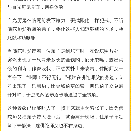
与血光厉鬼见面，亲身体验。
血光厉鬼在临死前发下愿力，要找跟他一样犯戒、不听
佛陀师父教诲的弟子，要让这些人知道犯戒的下场，藉
此以将功赎罪。
当佛陀师父带着一位弟子走到坛前时，在设坛照片处，
突然出现了一只两米多长的金钱豹，疵牙裂嘴，露出尖
锐的利齿，作奋坛状，正想要扑上来攻击，佛陀师父一
声令下：“业障！不得无礼！”顿时在佛陀师父的身边，立
即出现了一只黑豹，比金钱豹更凶猛，两只豹子立刻展
开对峙，于是黑豹逐步逐步地逼退了金钱豹。
这种景象已经够吓人了，接下来就更为紧张了，因为佛
陀师父把弟子带入坛中后，就会离开现场，让弟子单独
留下来修法，连佛陀师父也不在身边。