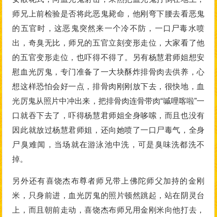
师兄上前检验是否将此恶鬼毙命，他刚弯下腰去看恶鬼
的五官时，这恶鬼突然来一个冷不防，一口尸毒水喷
出，奇臭无比，师兄的五官立刻变形走位，大家看了他
的五官变形走位，也吓得不得了。另有杨慧君师姐想安
慰血光厉鬼，专门准备了一大块酥炸排骨肉去供养，心
想这样恐怕会好一点，排骨肉刚刚放下去，很快地，血
光厉鬼从照片中冲出来，把排骨肉连骨带肉“嘁哩喀啦”一
口就吞下去了，吓得杨慧君师姐全身哆嗦，而且也没有
因此就放过杨慧君师姐，还向她喷了一口尸毒气，全身
尸臭难闻，当场就在游泳池中洗，可是臭味洗都洗不
掉。
另外还有喜饶杰布尊者师兄带上佛陀师父加持的金刚
米，只身前进，血光厉鬼的照片顿然跳起，站在阴灵台
上，而且朝前走动，喜饶杰布师兄用金刚米向他打去，