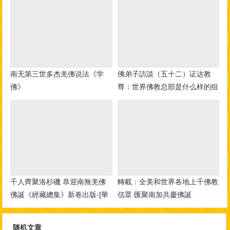
南无第三世多杰羌佛说法《学
佛弟子訪談（五十二）证达教
佛》
尊：世界佛教总部是什么样的组
织？佛教与其他宗教的区别？佛
教称为谛教的真实含义！
千人齊聚洛杉磯 恭迎南無羌佛
轉載：全美和世界各地上千佛教
佛誕《經藏總集》新卷出版-[華
信眾 匯聚南加共慶佛誕
人今日網]
随机文章