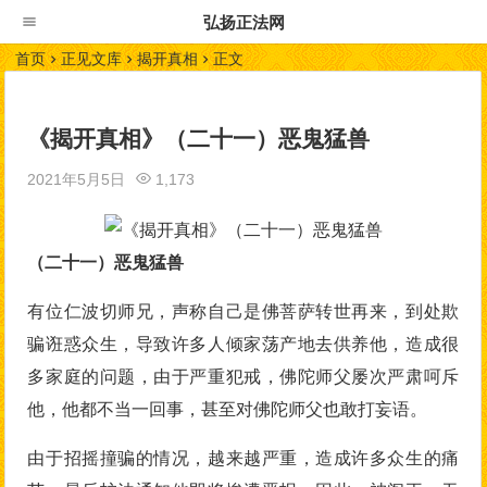
弘扬正法网
首页
正见文库
揭开真相
正文
《揭开真相》（二十一）恶鬼猛兽
2021年5月5日
1,173
（二十一）恶鬼猛兽
有位仁波切师兄，声称自己是佛菩萨转世再来，到处欺
骗诳惑众生，导致许多人倾家荡产地去供养他，造成很
多家庭的问题，由于严重犯戒，佛陀师父屡次严肃呵斥
他，他都不当一回事，甚至对佛陀师父也敢打妄语。
由于招摇撞骗的情况，越来越严重，造成许多众生的痛