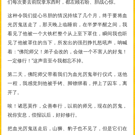
们每次要去前院拿东西时，都左顾右盼、胆战心惊。
这种令我们提心吊胆的情况持续了几个月，终于要将血
光厉鬼送走了，那天晚上临睡前，在半梦半醒之间，我
看见了他被一个大铁栏整个从上至下罩住，瞬间我也听
见了他被罩住的当下，所发出的强烈挣扎怒吼声，呐喊
着：“佛陀师父！弟子会改的，会做一个不害人的好鬼！
一定修行！”这声音至今我都忘不掉。
第二天，佛陀师父带着我们为血光厉鬼举行仪式，送他
一程，我感觉到他被手铐、脚镣绑着，押上了囚车，离
开了。
唉！诸恶莫作，众善奉行，以前的师兄，现在的厉鬼，
祝你安息，偿报以后，好好修行。
把血光厉鬼送走后，山狮、豹子也不见了，但是它们在