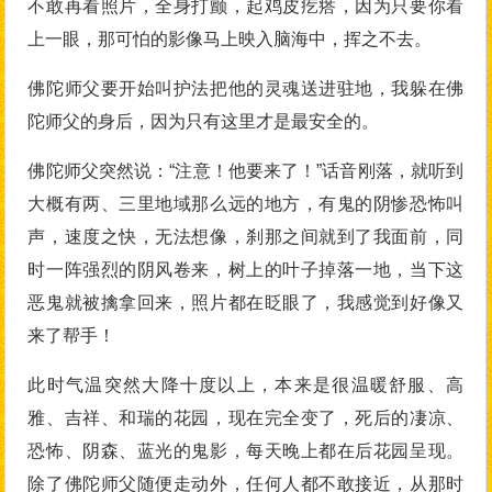
不敢再看照片，全身打颤，起鸡皮疙瘩，因为只要你看
上一眼，那可怕的影像马上映入脑海中，挥之不去。
佛陀师父要开始叫护法把他的灵魂送进驻地，我躲在佛
陀师父的身后，因为只有这里才是最安全的。
佛陀师父突然说：“注意！他要来了！”话音刚落，就听到
大概有两、三里地域那么远的地方，有鬼的阴惨恐怖叫
声，速度之快，无法想像，刹那之间就到了我面前，同
时一阵强烈的阴风卷来，树上的叶子掉落一地，当下这
恶鬼就被擒拿回来，照片都在眨眼了，我感觉到好像又
来了帮手！
此时气温突然大降十度以上，本来是很温暖舒服、高
雅、吉祥、和瑞的花园，现在完全变了，死后的凄凉、
恐怖、阴森、蓝光的鬼影，每天晚上都在后花园呈现。
除了佛陀师父随便走动外，任何人都不敢接近，从那时