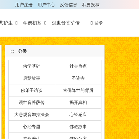
用户注册
用户中心
反馈信息
我要投稿
悲护生
学佛初基
观世音菩萨传
登录
分类
佛学基础
社会热点
启慧故事
圣迹寺
佛弟子访谈
古佛降世的背后
观世音菩萨传
揭开真相
大悲观音加持法会
心经感应
心经专题
佛教故事
素食养生
佛经公案