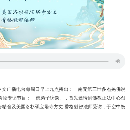
AM1300 中文广播电台每周日早上九点播出：「南无第三世多杰羌佛说
阶段专访节目：「佛弟子访谈」，首先邀请到佛教正法中心创
海精舍及美国洛杉矶宝塔寺方丈 香格魁智法师受访，于空中畅