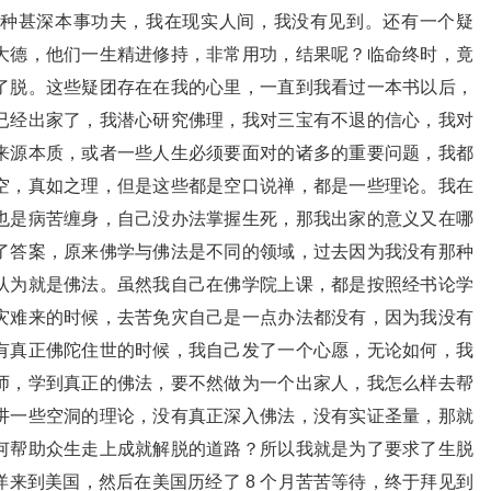
种甚深本事功夫，我在现实人间，我没有见到。还有一个疑
大德，他们一生精进修持，非常用功，结果呢？临命终时，竟
了脱。这些疑团存在在我的心里，一直到我看过一本书以后，
已经出家了，我潜心研究佛理，我对三宝有不退的信心，我对
来源本质，或者一些人生必须要面对的诸多的重要问题，我都
空，真如之理，但是这些都是空口说禅，都是一些理论。我在
也是病苦缠身，自己没办法掌握生死，那我出家的意义又在哪
了答案，原来佛学与佛法是不同的领域，过去因为我没有那种
认为就是佛法。虽然我自己在佛学院上课，都是按照经书论学
灾难来的时候，去苦免灾自己是一点办法都没有，因为我没有
有真正佛陀住世的时候，我自己发了一个心愿，无论如何，我
师，学到真正的佛法，要不然做为一个出家人，我怎么样去帮
讲一些空洞的理论，没有真正深入佛法，没有实证圣量，那就
何帮助众生走上成就解脱的道路？所以我就是为了要求了生脱
来到美国，然后在美国历经了 8 个月苦苦等待，终于拜见到