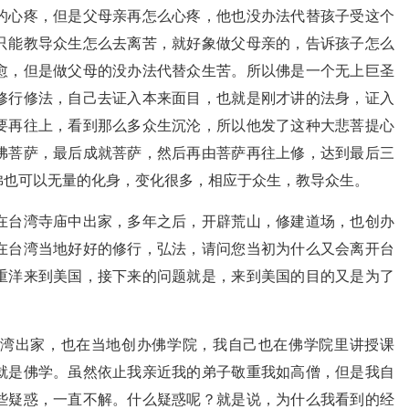
的心疼，但是父母亲再怎么心疼，他也没办法代替孩子受这个
只能教导众生怎么去离苦，就好象做父母亲的，告诉孩子怎么
愈，但是做父母的没办法代替众生苦。所以佛是一个无上巨圣
修行修法，自己去证入本来面目，也就是刚才讲的法身，证入
要再往上，看到那么多众生沉沦，所以他发了这种大悲菩提心
佛菩萨，最后成就菩萨，然后再由菩萨再往上修，达到最后三
佛也可以无量的化身，变化很多，相应于众生，教导众生。
在台湾寺庙中出家，多年之后，开辟荒山，修建道场，也创办
在台湾当地好好的修行，弘法，请问您当初为什么又会离开台
重洋来到美国，接下来的问题就是，来到美国的目的又是为了
湾出家，也在当地创办佛学院，我自己也在佛学院里讲授课
就是佛学。虽然依止我亲近我的弟子敬重我如高僧，但是我自
些疑惑，一直不解。什么疑惑呢？就是说，为什么我看到的经