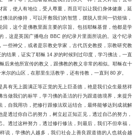
财富，使人有地位，受人尊重，而且可以让我们身体健康，延
过佛法的修持，可以开敷我们的智慧，摆脱人世间一切烦恼，
轮回，这个是佛教里面主要的宗旨。包括耶稣基督，他都是学
，这是英国广播电台 BBC 的纪录片里面所说的。这个纪录
，一些神父，或者是宗教史学家，古代历史教授，宗教研究教
的结果，证实了耶稣 14 岁的时候到过印度，学习佛法，一直
么耶稣后来他所宣传的教义，跟佛教的教义非常的相似。耶稣在十
米尔的山区，在那里生活教学，还有传教，一直到 80 岁。
是具有无上圆满正等正觉的无上巨圣德，衪是我们众生最慈祥
佛当做我们的标竿，学习佛的圣洁的行为跟道德境界，来提升
法，自我用功，把修行跟修法双运结合，最终能够达到成就解
他是透过你自己的努力，树立起正知正见，透过自己的努力，
己。透过这种努力，透过修行修法，到最后，我们不但幸福，
样说，学佛的人越多，我们社会上善良跟道德的人也就会越