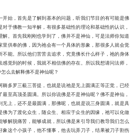
一开始，首先是了解到基本的问题，听我们节目的有可能是佛
是对于佛教一知半解，有很多基础性的理论和基础性的认识，
理解。首先我刚刚也学到了，佛并不是神仙，可是法师你知道
家里供奉的佛，因为祂会有一个具体的形象，那很多人就会觉
所不能。所以他们苦苦去追求，究竟佛长什么样子，祂的身体
法感觉到的时候，我就不相信佛的存在。所以我想请问法师，
中怎么去解释佛不是神仙呢？
阿耨多罗三藐三菩提，也就是说祂是无上圆满正等正觉，已经
了最至高顶圣圆满。所以你说佛是不是神仙呢？佛不是神仙，
到无上，还不是最圆满，那佛呢，也就是说三身圆满，就是具
是佛为了渡化众生，随众生、相应于众生的因缘，祂可以化做
能够解脱痛苦，能够成就，所以佛是来引导我们教导我们怎么
好象这个小孩子，他不懂事，他去玩弄刀子，结果被刀子割伤