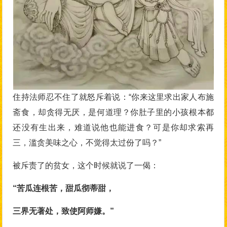
住持法师忍不住了就怒斥着说：“你来这里求出家人布施
斋食，却贪得无厌，是何道理？你肚子里的小孩根本都
还没有生出来，难道说他也能进食？可是你却求索再
三，滥贪美味之心，不觉得太过份了吗？”
被斥责了的贫女，这个时候就说了一偈：
“苦瓜连根苦，甜瓜彻蒂甜，
三界无著处，致使阿师嫌。”