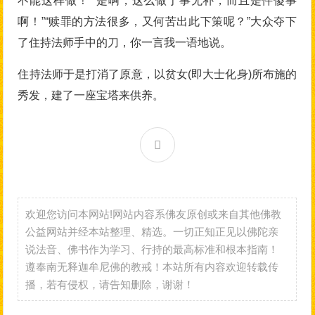
不能这样做！”“是啊，这么做于事无补，而且是件傻事
啊！”“赎罪的方法很多，又何苦出此下策呢？”大众夺下
了住持法师手中的刀，你一言我一语地说。
住持法师于是打消了原意，以贫女(即大士化身)所布施的
秀发，建了一座宝塔来供养。
欢迎您访问本网站!网站内容系佛友原创或来自其他佛教
公益网站并经本站整理、精选。一切正知正见以佛陀亲
说法音、佛书作为学习、行持的最高标准和根本指南！
遵奉南无释迦牟尼佛的教戒！本站所有内容欢迎转载传
播，若有侵权，请告知删除，谢谢！