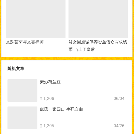
文殊菩萨与文喜禅师
贫女因虔诚供养贤圣僧众两枚钱
币 当上了皇后
随机文章
素炒荷兰豆
1,206
06/04
庞蕴一家四口 生死自由
1,205
04/26