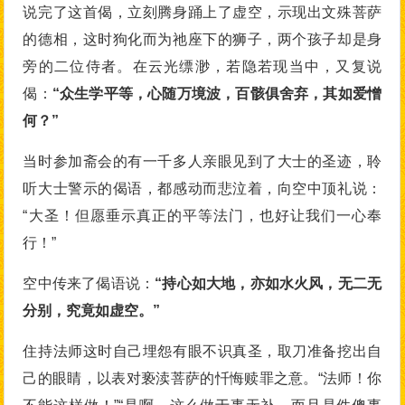
说完了这首偈，立刻腾身踊上了虚空，示现出文殊菩萨
的德相，这时狗化而为祂座下的狮子，两个孩子却是身
旁的二位侍者。在云光缥渺，若隐若现当中，又复说
偈：
“众生学平等，心随万境波，百骸俱舍弃，其如爱憎
何？”
当时参加斋会的有一千多人亲眼见到了大士的圣迹，聆
听大士警示的偈语，都感动而悲泣着，向空中顶礼说：
“大圣！但愿垂示真正的平等法门，也好让我们一心奉
行！”
空中传来了偈语说：
“持心如大地，亦如水火风，无二无
分别，究竟如虚空。”
住持法师这时自己埋怨有眼不识真圣，取刀准备挖出自
己的眼睛，以表对亵渎菩萨的忏悔赎罪之意。“法师！你