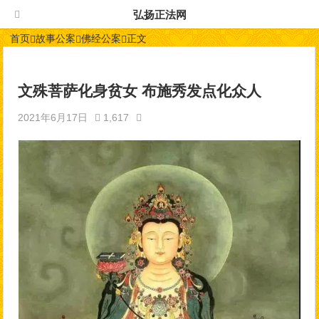
弘扬正法网
首页
故事公案
佛经公案
正文
文殊菩萨化身贫女 布施秀发点化众人
2021年6月17日
1,617