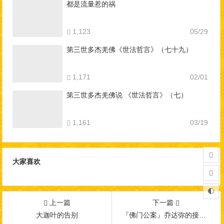
都是流量惹的祸
1,123
05/29
第三世多杰羌佛《世法哲言》（七十九）
1,171
02/01
第三世多杰羌佛说 《世法哲言》（七）
1,161
03/19
大家喜欢
上一篇
下一篇
大迦叶的告别
『佛门公案』乔达弥的接受与改变