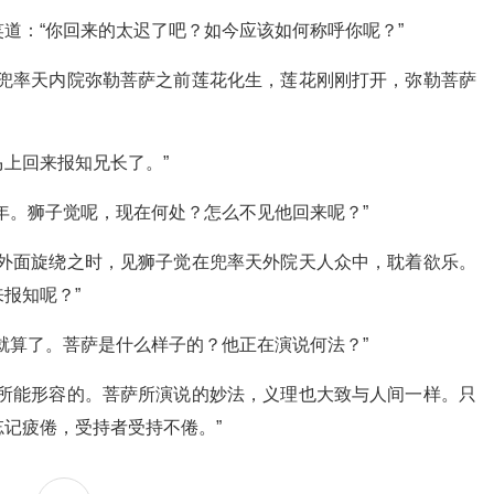
道：“你回来的太迟了吧？如今应该如何称呼你呢？”
往兜率天内院弥勒菩萨之前莲花化生，莲花刚刚打开，弥勒菩萨
上回来报知兄长了。”
年。狮子觉呢，现在何处？怎么不见他回来呢？”
在外面旋绕之时，见狮子觉在兜率天外院天人众中，耽着欲乐。
报知呢？”
就算了。菩萨是什么样子的？他正在演说何法？”
辞所能形容的。菩萨所演说的妙法，义理也大致与人间一样。只
记疲倦，受持者受持不倦。”