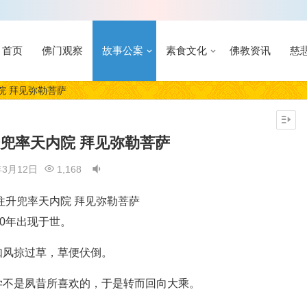
首页
佛门观察
故事公案
素食文化
佛教资讯
慈
院 拜见弥勒菩萨
兜率天内院 拜见弥勒菩萨
年3月12日
1,168
0年出现于世。
如风掠过草，草便伏倒。
学不是夙昔所喜欢的，于是转而回向大乘。