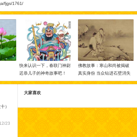
a/fjgs/1761/
快来认识一下，春联门神尉
佛教故事：寒山和尚被揭破
迟恭儿子的神奇故事吧！
真实身份 当众钻进石壁消失
无踪
大家喜欢
六十）
12/23