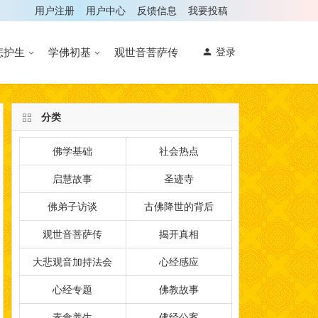
用户注册
用户中心
反馈信息
我要投稿
悲护生
学佛初基
观世音菩萨传
登录
分类
佛学基础
社会热点
启慧故事
圣迹寺
佛弟子访谈
古佛降世的背后
观世音菩萨传
揭开真相
大悲观音加持法会
心经感应
心经专题
佛教故事
素食养生
佛经公案