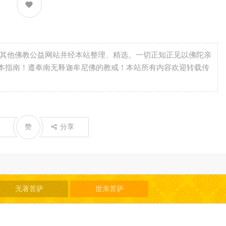
自其他佛教公益网站并经本站整理、精选。一切正知正见以佛陀亲
本指南！遵奉南无释迦牟尼佛的教戒！本站所有内容欢迎转载传
赞
分享
无著菩萨
世亲菩萨