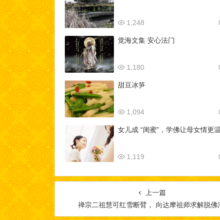
1,248
觉海文集 安心法门
1,180
甜豆冰笋
1,094
女儿成 “闺蜜”，学佛让母女情更
1,119
上一篇
禅宗二祖慧可红雪断臂， 向达摩祖师求解脱佛