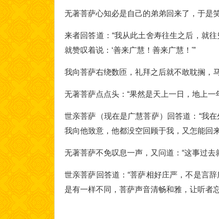
无著菩萨心知必是自己的弟弟回来了，于是笑
来者回答道：“我从此土舍寿往生之后，就
就赞叹着说：‘善来广慧！善来广慧！'”
我向菩萨右绕数匝，礼拜之后就不敢耽搁，马
无著菩萨点点头：“果然是天上一日，地上一
世亲菩萨（现在是广慧菩萨）回答道：“我
我向他致意，他都没空回顾于我，又怎能回来
无著菩萨不免叹息一声，又问道：“这事过去
世亲菩萨回答道：“菩萨相好庄严，不是言
是有一样不同，菩萨声音清畅和雅，让听者忘