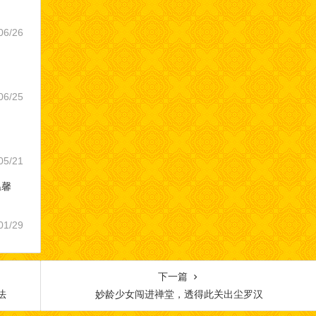
06/26
06/25
05/21
温馨
01/29
下一篇
法
妙龄少女闯进禅堂，透得此关出尘罗汉