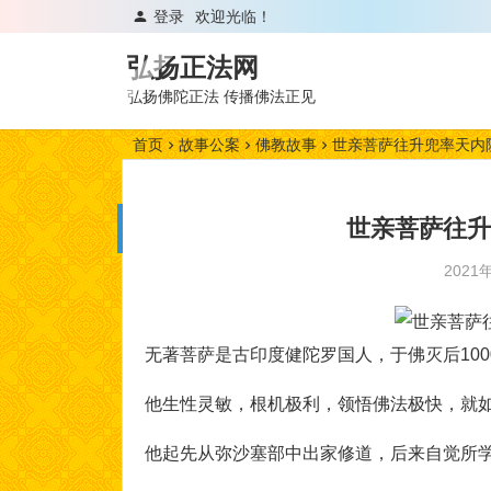
登录
欢迎光临！
弘扬正法网
弘扬佛陀正法 传播佛法正见
首页
故事公案
佛教故事
世亲菩萨往升兜率天内
世亲菩萨往升
2021
无著菩萨是古印度健陀罗国人，于佛灭后100
他生性灵敏，根机极利，领悟佛法极快，就
他起先从弥沙塞部中出家修道，后来自觉所