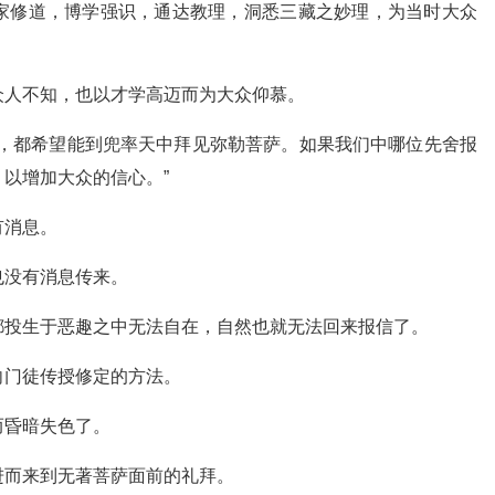
家修道，博学强识，通达教理，洞悉三藏之妙理，为当时大众
众人不知，也以才学高迈而为大众仰慕。
人，都希望能到兜率天中拜见弥勒菩萨。如果我们中哪位先舍报
以增加大众的信心。”
有消息。
也没有消息传来。
都投生于恶趣之中无法自在，自然也就无法回来报信了。
向门徒传授修定的方法。
而昏暗失色了。
进而来到无著菩萨面前的礼拜。