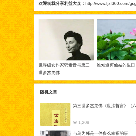
欢迎转载分享利益大众：
http://www.fjzf360.com/gsg
世界级女作家韩素音与第三
谁知道何仙姑的生日
世多杰羌佛
随机文章
第三世多杰羌佛《世法哲言》（
1,208
与鸟为邻是一件多么幸福的事