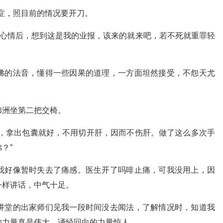
症，照目前的情况要开刀。
了心情后，想到这是我的业报，该来的就来吧，若不死就重罪轻
佛的法音，懂得一些因果的道理，一方面坦然接受，不怨天尤
加洲坐第二把交椅。
西，拿出包囊就好，不用切开肝，因而不伤肝。做了这么多次手
？”
我好像暂时失去了痛感。医生开了吗啡止痛，可我没用上，因
一样讲话，中气十足。
讲堂的出家师们见我一段时间没去闻法，了解情况时，知道我
的力量真是伟大，诵经回向的力量惊人。