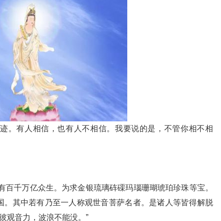
迹。有人相信，也有人不相信。我要说的是，不管你相不相
若有百千万亿众生。为求金银琉璃砗磲玛瑙珊瑚琥珀珍珠等宝。
国。其中若有乃至一人称观世音菩萨名者。是诸人等皆得解脱
彼观音力，波浪不能没。”