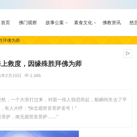
首页
佛门观察
故事公案
素食文化
佛教资讯
慈
胜拜佛为师
海上救度，因缘殊胜拜佛为师
21年2月10日
1,486
突然，一个大浪打过来，对面一排人惊恐而起，船瞬间失去了平
，有人大呼：“快念观世音菩萨圣号！”
音菩萨，南无观世音菩萨……”