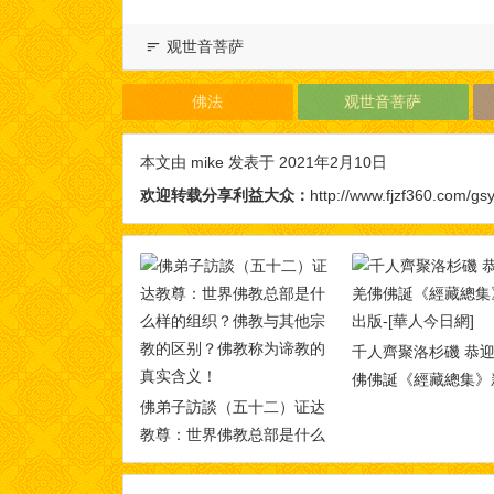
观世音菩萨
佛法
观世音菩萨
本文由
mike
发表于 2021年2月10日
欢迎转载分享利益大众：
http://www.fjzf360.com/gs
千人齊聚洛杉磯 恭
佛佛誕《經藏總集》
佛弟子訪談（五十二）证达
版-[華人今日網]
教尊：世界佛教总部是什么
样的组织？佛教与其他宗教
的区别？佛教称为谛教的真