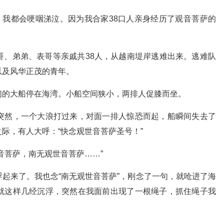
，我都会哽咽涕泣。因为我合家38口人亲身经历了观音菩萨的
哥、弟弟、表哥等亲戚共38人，从越南堤岸逃难出来。逃难队
以及风华正茂的青年。
们的大船停在海湾。小船空间狭小，两排人促膝而坐。
突然，一个大浪打过来，对面一排人惊恐而起，船瞬间失去了
际，有人大呼：“快念观世音菩萨圣号！”
音菩萨，南无观世音菩萨……”
起来了。我也念“南无观世音菩萨”，刚念了一句，就呛进了海
就这样几经沉浮，突然在我面前出现了一根绳子，抓住绳子我