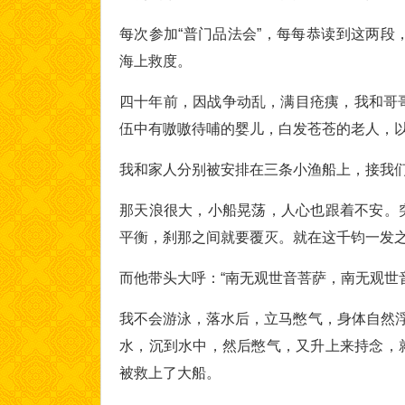
每次参加“普门品法会”，每每恭读到这两段
海上救度。
四十年前，因战争动乱，满目疮痍，我和哥
伍中有嗷嗷待哺的婴儿，白发苍苍的老人，
我和家人分别被安排在三条小渔船上，接我
那天浪很大，小船晃荡，人心也跟着不安。
平衡，刹那之间就要覆灭。就在这千钧一发之
而他带头大呼：“南无观世音菩萨，南无观世
我不会游泳，落水后，立马憋气，身体自然浮
水，沉到水中，然后憋气，又升上来持念，
被救上了大船。