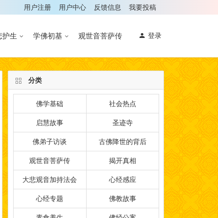
用户注册
用户中心
反馈信息
我要投稿
悲护生
学佛初基
观世音菩萨传
登录
分类
佛学基础
社会热点
启慧故事
圣迹寺
佛弟子访谈
古佛降世的背后
观世音菩萨传
揭开真相
大悲观音加持法会
心经感应
心经专题
佛教故事
素食养生
佛经公案