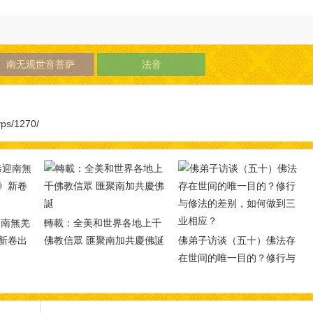
南无观世音菩萨
法音
yps/1270/
迎南無羌
轉載：全美和世界各地上千
新卷出
佛教信眾 匯聚南加共慶佛誕
佛弟子访谈（五十）佛法存
在世间的唯一目的？修行与
修法的差别，如何做到三业
相应？