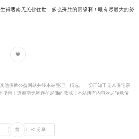
今生得遇南无羌佛住世，多么殊胜的因缘啊！唯有尽最大的努
自其他佛教公益网站并经本站整理、精选。一切正知正见以佛陀亲
本指南！遵奉南无释迦牟尼佛的教戒！本站所有内容欢迎转载传
赞
分享