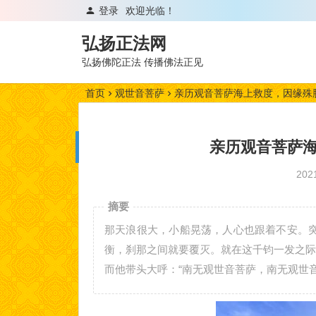
登录
欢迎光临！
弘扬正法网
弘扬佛陀正法 传播佛法正见
首页
观世音菩萨
亲历观音菩萨海上救度，因缘殊
亲历观音菩萨
20
摘要
那天浪很大，小船晃荡，人心也跟着不安。
衡，刹那之间就要覆灭。就在这千钧一发之际
而他带头大呼：“南无观世音菩萨，南无观世