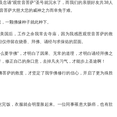
念诵“观世音菩萨”圣号就沉水了，而我们的亲朋好友共38人
世音菩萨大慈大悲的威神之力而幸免于难。
恩，一颗佛缘种子就此种下。
美国后，工作之余我常去寺庙，因为我感恩观世音菩萨的救
，但仅停留在烧香、拜佛、诵经与求保佑的层面。
什么要学佛”，才明白了因果、无常的道理，才明白诵经拜佛之
行，修正自己的身口意，去掉凡夫习气，才能步上圣途啊！
佛菩萨的救度，才坚定了我学佛修行的信心，开启了更为殊胜
一吃完饭，衣服就会明显胀起来。一位同事罹患大肠癌，也有肚