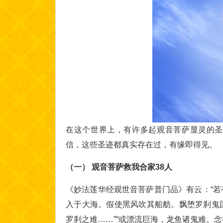
在这个世界上，有许多起观音菩萨显灵的圣
信，这些圣迹都真实存在过，有缘即得见。
（一）
观音菩萨救我合家
38
人
《妙法莲华经观世音菩萨普门品》有云：“
入于大海。假使黑风吹其船舫。飘堕罗刹鬼
罗刹之难……”“或漂流巨海，龙鱼诸鬼难。念