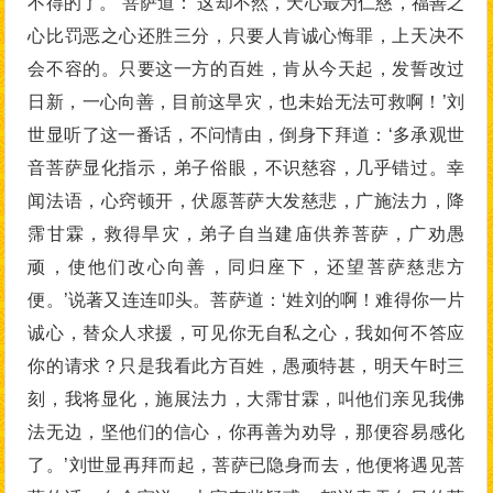
不得的了。’菩萨道：‘这却不然，天心最为仁慈，福善之
心比罚恶之心还胜三分，只要人肯诚心悔罪，上天决不
会不容的。只要这一方的百姓，肯从今天起，发誓改过
日新，一心向善，目前这旱灾，也未始无法可救啊！’刘
世显听了这一番话，不问情由，倒身下拜道：‘多承观世
音菩萨显化指示，弟子俗眼，不识慈容，几乎错过。幸
闻法语，心窍顿开，伏愿菩萨大发慈悲，广施法力，降
霈甘霖，救得旱灾，弟子自当建庙供养菩萨，广劝愚
顽，使他们改心向善，同归座下，还望菩萨慈悲方
便。’说著又连连叩头。菩萨道：‘姓刘的啊！难得你一片
诚心，替众人求援，可见你无自私之心，我如何不答应
你的请求？只是我看此方百姓，愚顽特甚，明天午时三
刻，我将显化，施展法力，大霈甘霖，叫他们亲见我佛
法无边，坚他们的信心，你再善为劝导，那便容易感化
了。’刘世显再拜而起，菩萨已隐身而去，他便将遇见菩