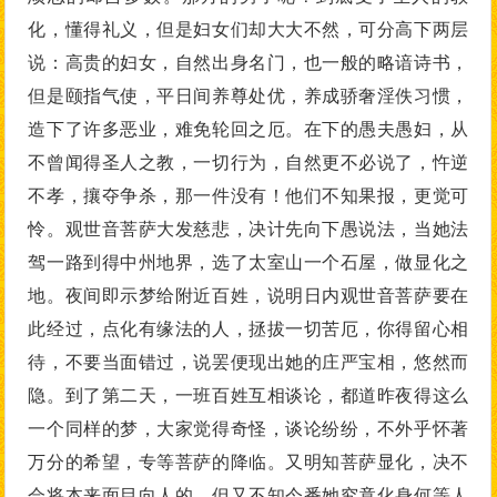
化，懂得礼义，但是妇女们却大大不然，可分高下两层
说：高贵的妇女，自然出身名门，也一般的略谙诗书，
但是颐指气使，平日间养尊处优，养成骄奢淫佚习惯，
造下了许多恶业，难免轮回之厄。在下的愚夫愚妇，从
不曾闻得圣人之教，一切行为，自然更不必说了，忤逆
不孝，攘夺争杀，那一件没有！他们不知果报，更觉可
怜。观世音菩萨大发慈悲，决计先向下愚说法，当她法
驾一路到得中州地界，选了太室山一个石屋，做显化之
地。夜间即示梦给附近百姓，说明日内观世音菩萨要在
此经过，点化有缘法的人，拯拔一切苦厄，你得留心相
待，不要当面错过，说罢便现出她的庄严宝相，悠然而
隐。到了第二天，一班百姓互相谈论，都道昨夜得这么
一个同样的梦，大家觉得奇怪，谈论纷纷，不外乎怀著
万分的希望，专等菩萨的降临。又明知菩萨显化，决不
会将本来面目向人的，但又不知今番她究竟化身何等人