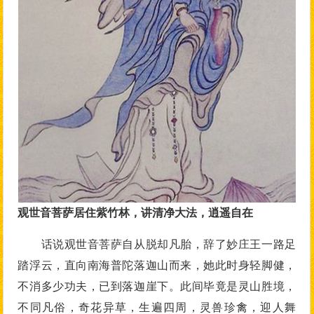
观世音菩萨居住紫竹林，讲清净大法，逍遥自在
话说观世音菩萨自从脱却凡胎，辞了妙庄王一路足
踏浮云，直向南海普陀落迦山而来，她此时身轻脚健，
不消多少功夫，已到落迦崖下。此间毕竟是灵山胜境，
不同凡俗，奇花异草，生遍四周，灵兽珍禽，迎人舞