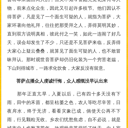
物，前来点化众生，因此又引起许多枝节。他们因认不
得菩萨，凡是见了一个面生可疑的人，就指为菩萨，大
家环著向他礼拜，往往把那受拜之人，弄得莫明其妙，
直到双方说明真相，彼此付之一笑，如此一连闹了好几
天，误会却发生了不少，只还是不见菩萨来临，反弄得
大家心上疑云叠叠，就算见了面生可疑的人，也不敢冒
昧拜认。那时观世音菩萨却仍旧化装为一个穷苦老媪，
下山到得城市，一路求化饮食，大家反没有留意。
菩萨点播众人虔诚忏悔，众人感慨没早认出来
那年正直亢旱，入夏以后，已有四十多天没有下
雨，田中的禾苗，都呈枯萎之色，农人等吃尽辛苦，日
夜戽水，终于无济，看看灾象已成，倘使天公再不下
雨，行见颗粒无收。乡农们忧愁焦虑，自不必说，就是