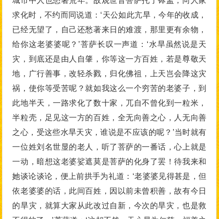
城市中人也愁著荒年。故观世音菩萨托了钵盂，向人家
求化时，不约而同说道：‘天公如此亢旱，今年的收成，
已经无望了，自己还愁著来日的难渡，那里更有余物，
给你这老婆婆呢？’菩萨长叹一声道：‘水旱虽然说是天
灾，到底还是由人自肇，你等这一方百姓，若是尊敬天
地，广行善事，改轻杀戮，归化佛祖，上天岂会降这灾
祸，使你等受苦呢？就如我这么一个穷苦的老婆子，到
此地半天，一路求化了数十家，兀自不曾化到一粒米，
半粒壳，足见这一方的百姓，全无向善之心，人无向善
之心，受这些水旱天灾，谁说是不应该的呢？’当时就有
一位姓刘名世显的老人，听了菩萨的一番话，心上就是
一动，暗想这老婆娑遮莫是菩萨的化身了罢！待我来和
她谈论谈论，便上前拱手为礼道：‘老婆婆见得甚是，但
依老婆婆的话，此间百姓，因以前未曾积善，故有今日
的旱灾，就算大家从此改过自新，今次的旱灾，也是救