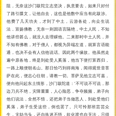
阻，无奈这沙门跋陀立志坚决，执意要去，如来只好付
了路引牒文，让他自去，这也是他数中应当有此跋涉。
他费了几天功夫，才到了中土，云游各处，向众生说
法，宣扬佛教，无奈一则因语言隔绝，中土人民，不知
他讲些甚么，就没人去理睬他。二来那时中土人民，并
不知有佛教，对于僧人，都视为异端左道，就算言语能
通，也决不会有人信他说话。因此两个缘故。他虽然走
遍中原各地，终是到处受人奚落，他当下便打算西归，
一路上顺便朝名山。那日恰巧到得南海，闻得观世音菩
萨在此，便志心往朝，请教一切。菩萨见他立志可嘉，
便向他问起东土情形，沙门跋陀道：‘不可说不可说，那
边刀兵不绝，灾障重重，人心险恶，争夺频频，弟子向
他们说法，全然不悟，还把弟子当做恶人，到处受他们
奚落，弟子生受这些，倒也罢了。只可怜那班芸芸众
生，灾劫当头，还自执迷不悟，欲化渡也自无法，只得