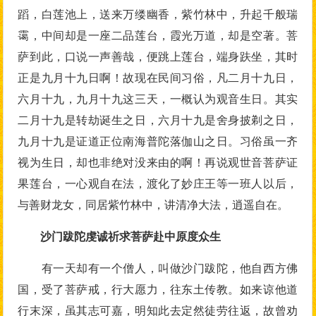
蹈，白莲池上，送来万缕幽香，紫竹林中，升起千般瑞
霭，中间却是一座二品莲台，霞光万道，却是空著。菩
萨到此，口说一声善哉，便跳上莲台，端身趺坐，其时
正是九月十九日啊！故现在民间习俗，凡二月十九日，
六月十九，九月十九这三天，一概认为观音生日。其实
二月十九是转劫诞生之日，六月十九是舍身披剃之日，
九月十九是证道正位南海普陀落伽山之日。习俗虽一齐
视为生日，却也非绝对没来由的啊！再说观世音菩萨证
果莲台，一心观自在法，渡化了妙庄王等一班人以后，
与善财龙女，同居紫竹林中，讲清净大法，逍遥自在。
沙门跋陀虔诚祈求菩萨赴中原度众生
有一天却有一个僧人，叫做沙门跋陀，他自西方佛
国，受了菩萨戒，行大愿力，往东土传教。如来谅他道
行末深，虽其志可嘉，明知此去定然徒劳往返，故曾劝