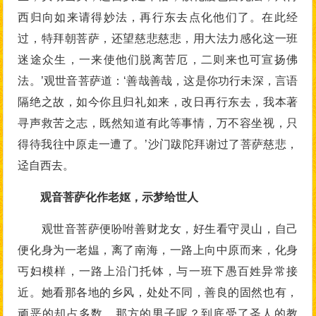
西归向如来请得妙法，再行东去点化他们了。在此经
过，特拜朝菩萨，还望慈悲慈悲，用大法力感化这一班
迷途众生，一来使他们脱离苦厄，二则来也可宣扬佛
法。’观世音菩萨道：‘善哉善哉，这是你功行未深，言语
隔绝之故，如今你且归礼如来，改日再行东去，我本著
寻声救苦之志，既然知道有此等事情，万不容坐视，只
得待我往中原走一遭了。’沙门跋陀拜谢过了菩萨慈悲，
迳自西去。
观音菩萨化作老妪，示梦给世人
观世音菩萨便吩咐善财龙女，好生看守灵山，自己
便化身为一老媪，离了南海，一路上向中原而来，化身
丐妇模样，一路上沿门托钵，与一班下愚百姓异常接
近。她看那各地的乡风，处处不同，善良的固然也有，
顽恶的却占多数。那方的男子呢？到底受了圣人的教