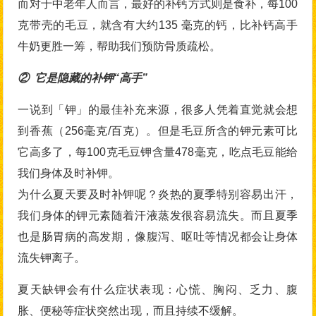
而对于中老年人而言，最好的补钙方式则是食补，每100
克带壳的毛豆，就含有大约135 毫克的钙，比补钙高手
牛奶更胜一筹，帮助我们预防骨质疏松。
② 它是隐藏的补钾“高手”
一说到「钾」的最佳补充来源，很多人凭着直觉就会想
到香蕉（256毫克/百克）。但是毛豆所含的钾元素可比
它高多了，每100克毛豆钾含量478毫克，吃点毛豆能给
我们身体及时补钾。
为什么夏天要及时补钾呢？炎热的夏季特别容易出汗，
我们身体的钾元素随着汗液蒸发很容易流失。而且夏季
也是肠胃病的高发期，像腹泻、呕吐等情况都会让身体
流失钾离子。
夏天缺钾会有什么症状表现：心慌、胸闷、乏力、腹
胀、便秘等症状突然出现，而且持续不缓解。