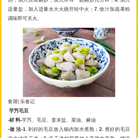
适量盐，加入适量水大火烧开转中火；
7.
收汁加蔬果粉
调味即可关火。
食谱| 乐食记
芋艿毛豆
-材 料-
芋艿、毛豆、姜末盐、菜油、麻油
-做 法-1.
剥好的毛豆放入锅内加水煮熟；
2.
煮好的毛豆