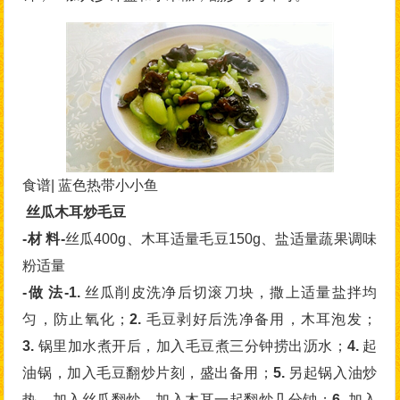
食谱| 蓝色热带小小鱼
丝瓜木耳炒毛豆
-材 料-
丝瓜400g、木耳适量毛豆150g、盐适量蔬果调味
粉适量
-做 法-1.
丝瓜削皮洗净后切滚刀块，撒上适量盐拌均
匀，防止氧化；
2.
毛豆剥好后洗净备用，木耳泡发；
3.
锅里加水煮开后，加入毛豆煮三分钟捞出沥水；
4.
起
油锅，加入毛豆翻炒片刻，盛出备用；
5.
另起锅入油炒
热，加入丝瓜翻炒，加入木耳一起翻炒几分钟；
6.
加入