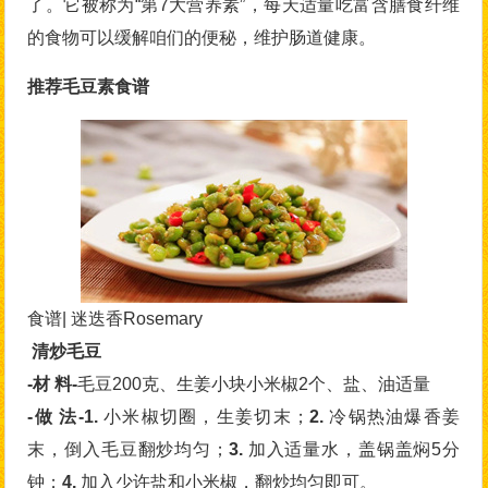
了。它被称为“第7大营养素”，每天适量吃富含膳食纤维
的食物可以缓解咱们的便秘，维护肠道健康。
推荐毛豆素食谱
食谱| 迷迭香Rosemary
清炒毛豆
-材 料-
毛豆200克、生姜小块小米椒2个、盐、油适量
-做 法-1.
小米椒切圈，生姜切末；
2.
冷锅热油爆香姜
末，倒入毛豆翻炒均匀；
3.
加入适量水，盖锅盖焖5分
钟；
4.
加入少许盐和小米椒，翻炒均匀即可。