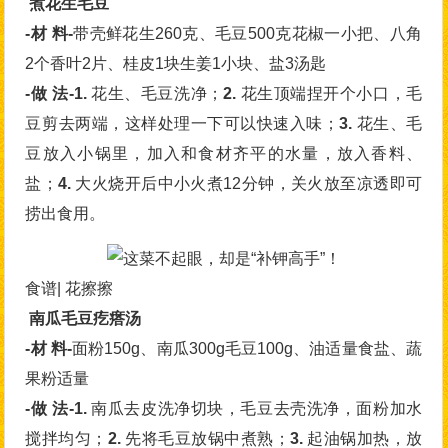
煮花生毛豆
-材 料-
带壳鲜花生260克、毛豆500克花椒一小把、八角
2个香叶2片、桂皮1块生姜1小块、盐3汤匙
-做 法-1.
花生、毛豆洗净；
2.
花生顶端捏开个小口，毛
豆剪去两端，这样处理一下可以快速入味；
3.
花生、毛
豆放入小锅里，加入和食材齐平的水量，放入香料、
盐；
4.
大火烧开后中小火煮12分钟，关火放至凉透即可
捞出食用。
食谱| 花擦擦
南瓜毛豆疙瘩汤
-材 料-
面粉150g、南瓜300g毛豆100g、油适量食盐、蔬
果粉适量
-做 法-1.
南瓜去皮洗净切块，毛豆去壳洗净，面粉加水
搅拌均匀；
2.
先将毛豆放锅中煮熟；
3.
起油锅加热，放