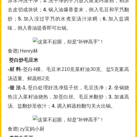
凉水冲洗干净；
3.
洗干净的芋艿放入蒸笼内蒸熟，稍凉
去皮切成块状；
4.
锅入油爆香姜末，倒入毛豆和芋艿翻
炒；
5.
加入没过芋艿的水煮至汤汁浓稠；
6.
加入盐调
味，倒入香油提香即可出锅。
食谱| Henry林
茭白炒毛豆米
-材 料-
茭白4棵、毛豆米210克菜籽油30克、盐5克素高
汤适量、鲜蔬粉2克
-做 法-1.
茭白处理好洗净茄子丝，毛豆洗净；
2.
坐锅烧
热注入菜籽油烧热，加茭白丝、毛豆米翻炒；
3.
加速高
汤、盐翻炒至收汁；
4.
调入鲜蔬粉翻匀关火出锅。
食谱| zy宝妈小厨