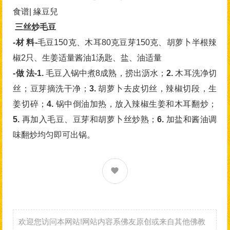
食谱| 緣豆兒
三丝炒毛豆
-材 料-
毛豆150克、木耳80克豆芽150克、胡萝卜半根辣
椒2只、生姜适量酱油1汤匙、盐、油适量
-做 法-1.
毛豆入锅中煮8成熟，捞出沥水；
2.
木耳洗净切
丝；豆芽摘洗干净；
3.
胡萝卜去皮切丝，辣椒切段，生
姜切碎；
4.
锅中倒油加热，放入辣椒生姜和木耳翻炒；
5.
再加入毛豆、豆芽和胡萝卜丝炒熟；
6.
加盐和酱油调
味翻炒均匀即可出锅。
欢迎您访问本网站!网站内容系佛友原创或来自其他佛教