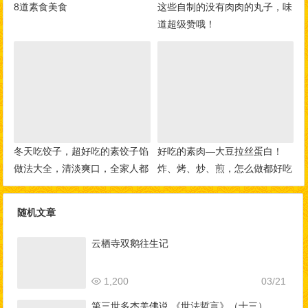
8道素食美食
这些自制的没有肉肉的丸子，味
道超级赞哦！
冬天吃饺子，超好吃的素饺子馅
好吃的素肉—大豆拉丝蛋白！
做法大全，清淡爽口，全家人都
炸、烤、炒、煎，怎么做都好吃
爱吃！
随机文章
云栖寺双鹅往生记
1,200
03/21
第三世多杰羌佛说 《世法哲言》（十三）