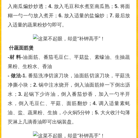
入南瓜煸炒炒透；
4.
放入毛豆和水煮至南瓜熟；
5.
将面
糊一勺一勺放入煮开；
6.
放入适量的盐煸炒；
7.
最后放
入适量的蔬果粉炒匀即可。
什蔬面筋煲
-材 料-
油面筋、番茄毛豆仁、平菇盐、素蠔油、生抽蔬
果粉、生粉水、香油
- 做法-1.
番茄洗净切滚刀块，油面筋切滚刀块，平菇洗
净撕小块；
2.
锅中注水烧开，倒入油面筋焯一下倒出沥
水；
3.
起锅下少许油，倒入番茄炒香，加入一勺半开
水，倒入毛豆仁、平菇、面筋翻炒；
4.
调入适量素蚝
油、盐、蔬果粉、生抽，小火焖5分钟；
5.
大火收汁勾薄
芡淋上几滴香油即可出锅装盘。