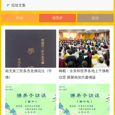
拉珍文集
学佛
佛菩萨
拉珍
南无第三世多杰羌佛说法《学
轉載：全美和世界各地上千佛教
佛》
信眾 匯聚南加共慶佛誕