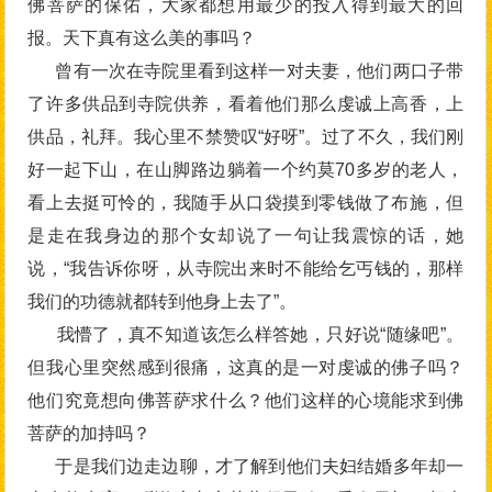
佛菩萨的保佑，大家都想用最少的投入得到最大的回
报。天下真有这么美的事吗？
曾有一次在寺院里看到这样一对夫妻，他们两口子带
了许多供品到寺院供养，看着他们那么虔诚上高香，上
供品，礼拜。我心里不禁赞叹“好呀”。过了不久，我们刚
好一起下山，在山脚路边躺着一个约莫70多岁的老人，
看上去挺可怜的，我随手从口袋摸到零钱做了布施，但
是走在我身边的那个女却说了一句让我震惊的话，她
说，“我告诉你呀，从寺院出来时不能给乞丐钱的，那样
我们的功德就都转到他身上去了”。
我懵了，真不知道该怎么样答她，只好说“随缘吧”。
但我心里突然感到很痛，这真的是一对虔诚的佛子吗？
他们究竟想向佛菩萨求什么？他们这样的心境能求到佛
菩萨的加持吗？
于是我们边走边聊，才了解到他们夫妇结婚多年却一