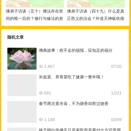
佛弟子访谈（五十）佛法存在世
佛弟子访谈（四十九）什么是真
间的唯一目的？修行与修法的差
正胜义的法会？外道天神皈依南
别，如何做到三业相应？
无羌佛的事迹
随机文章
佛典故事：抢不走的福报，应知足的福分
1,867
07/20
补血菜、养胃菜吃了健康一整年哦！
691
12/21
春节两次逛寺庙，不为烧香却胜过烧香
1,148
03/09
终于明白学佛不只是索取而是要付出方可受用