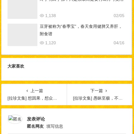
1,138
02/05
豆芽被称为“春季宝”，春天食用健脾又养肝，
附食谱
1,120
04/16
大家喜欢
上一篇
下一篇
[拉珍文集] 想因果，想众生 ——写给一些为人师表者
[拉珍文集] 愚昧至极，不知羌佛是谁！
发表评论
匿名网友
填写信息