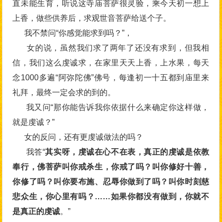
直未能生育，听说这寺庙菩萨很灵验，乘今天初一想上
上香，做些供养后，求观世音菩萨给送个子。
我不禁问“你感觉能求到吗？”，
女的说，虽然我们求了两年了还没有求到，但我相
信，我们这么虔诚求，在家里天天上香，上水果，每天
念1000多遍“阿弥陀佛”佛号，每逢初一十五都到庙里来
礼拜，最终一定会求的到的。
我又问“那你能告诉我你依据什么来确定你这样做，
就是虔诚？”
女的反问，还有更虔诚做法的吗？
我答“
其实呀，虔诚在心不在表，真正的虔诚是依教
奉行，佛菩萨叫你戒杀生，你戒了吗？叫你修好十善，
你修了吗？叫你要布施、忍辱你做到了吗？叫你时刻慈
悲众生，你心里有吗？……如果你都没有做到，你就不
是真正的虔诚
。”