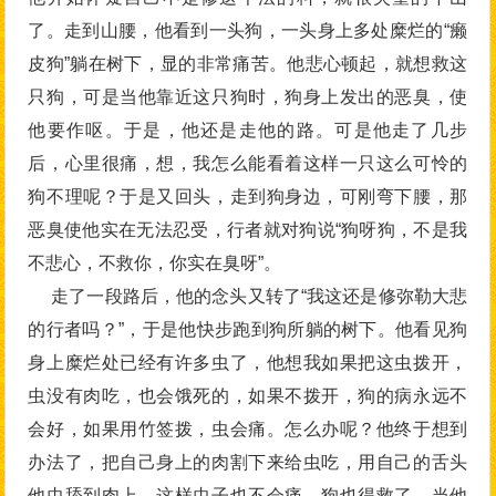
了。走到山腰，他看到一头狗，一头身上多处糜烂的“癞
皮狗”躺在树下，显的非常痛苦。他悲心顿起，就想救这
只狗，可是当他靠近这只狗时，狗身上发出的恶臭，使
他要作呕。于是，他还是走他的路。可是他走了几步
后，心里很痛，想，我怎么能看着这样一只这么可怜的
狗不理呢？于是又回头，走到狗身边，可刚弯下腰，那
恶臭使他实在无法忍受，行者就对狗说“狗呀狗，不是我
不悲心，不救你，你实在臭呀”。
走了一段路后，他的念头又转了“我这还是修弥勒大悲
的行者吗？”，于是他快步跑到狗所躺的树下。他看见狗
身上糜烂处已经有许多虫了，他想我如果把这虫拨开，
虫没有肉吃，也会饿死的，如果不拨开，狗的病永远不
会好，如果用竹签拨，虫会痛。怎么办呢？他终于想到
办法了，把自己身上的肉割下来给虫吃，用自己的舌头
他虫舔到肉上，这样虫子也不会痛，狗也得救了。当他