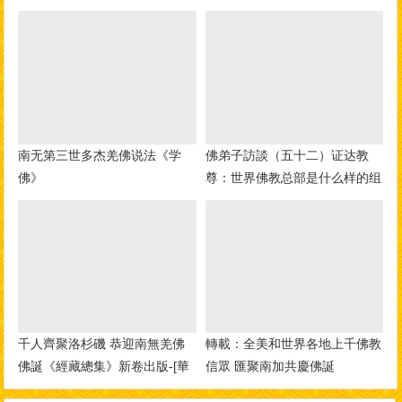
南无第三世多杰羌佛说法《学
佛弟子訪談（五十二）证达教
佛》
尊：世界佛教总部是什么样的组
织？佛教与其他宗教的区别？佛
教称为谛教的真实含义！
千人齊聚洛杉磯 恭迎南無羌佛
轉載：全美和世界各地上千佛教
佛誕《經藏總集》新卷出版-[華
信眾 匯聚南加共慶佛誕
人今日網]