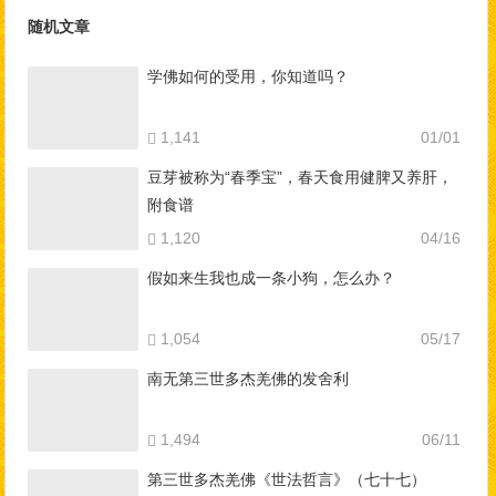
随机文章
学佛如何的受用，你知道吗？
1,141
01/01
豆芽被称为“春季宝”，春天食用健脾又养肝，
附食谱
1,120
04/16
假如来生我也成一条小狗，怎么办？
1,054
05/17
南无第三世多杰羌佛的发舍利
1,494
06/11
第三世多杰羌佛《世法哲言》（七十七）