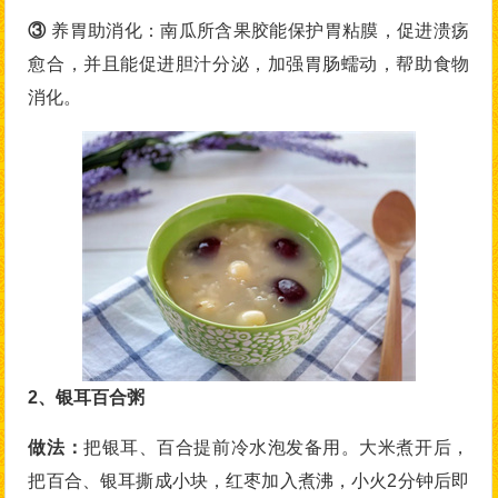
③
养胃助消化：南瓜所含果胶能保护胃粘膜，促进溃疡
愈合，并且能促进胆汁分泌，加强胃肠蠕动，帮助食物
消化。
2、银耳百合粥
做法：
把银耳、百合提前冷水泡发备用。大米煮开后，
把百合、银耳撕成小块，红枣加入煮沸，小火2分钟后即