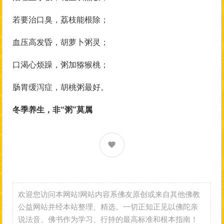
若要治口臭，荔枝能根除；
血压高发昏，胡萝卜粥灵；
口渴心烦躁，粥加猕猴桃；
肠胃缓泻症，胡桃粥最好。
冬季养生，非“粥”莫属
欢迎您访问本网站!网站内容系佛友原创或来自其他佛教
公益网站并经本站整理、精选。一切正知正见以佛陀亲
说法音、佛书作为学习、行持的最高标准和根本指南！