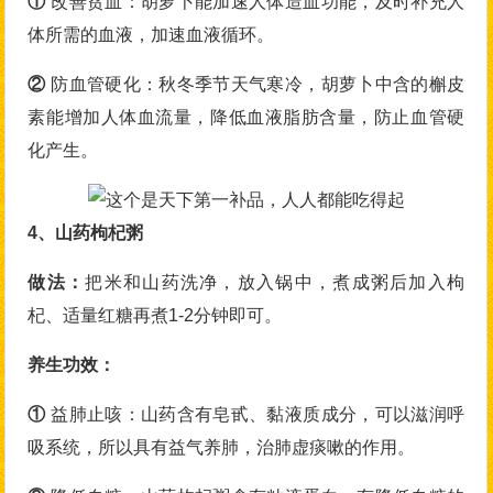
①
改善贫血：胡萝卜能加速人体造血功能，及时补充人
体所需的血液，加速血液循环。
②
防血管硬化：秋冬季节天气寒冷，胡萝卜中含的槲皮
素能增加人体血流量，降低血液脂肪含量，防止血管硬
化产生。
4、山药枸杞粥
做法：
把米和山药洗净，放入锅中，煮成粥后加入枸
杞、适量红糖再煮1-2分钟即可。
养生功效：
①
益肺止咳：山药含有皂甙、黏液质成分，可以滋润呼
吸系统，所以具有益气养肺，治肺虚痰嗽的作用。