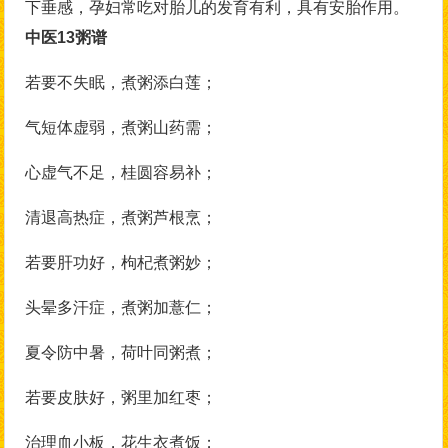
下垂感，孕妇常吃对胎儿的发育有利，具有安胎作用。
中医13粥谱
若要不失眠，煮粥添白莲；
气短体虚弱，煮粥山药需；
心虚气不足，桂圆容易补；
清退高热症，煮粥芦根烹；
若要肝功好，枸杞煮粥妙；
头晕多汗症，煮粥加薏仁；
夏令防中暑，荷叶同粥煮；
若要皮肤好，粥里加红枣；
治理血小板，花生衣煮饭；