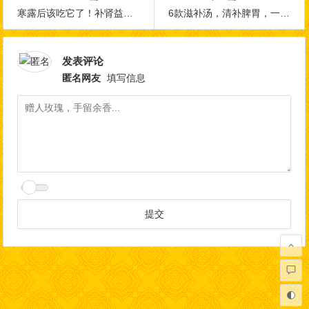
寒露后该吃它了！补肾益气强体质，抵抗风寒少生病！
6款滋补汤，清补脾胃，一身舒畅，快试试~
发表评论
匿名网友
填写信息