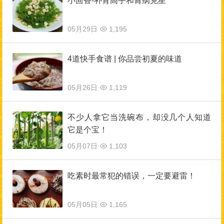
小茴香-补肾高手和胃病克星
05月29日
1,195
4道快手食谱 | 你品尝初夏的味道
05月26日
1,119
不少人拿它当洗碗布，却没几个人知道
它是个宝！
05月07日
1,103
吃素时最常犯的错误，一定要避雷！
05月05日
1,165