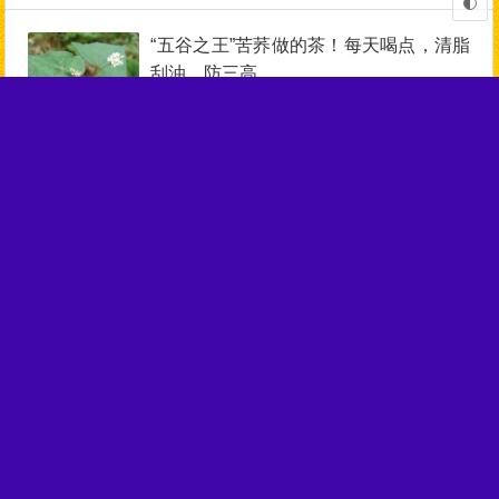
“五谷之王”苦荞做的茶！每天喝点，清脂
刮油、防三高
04月20日
1,202
春天最养人的3碗粥！懒人早餐最爱，护
肝补肾健脾胃，总有一款适合你！
04月18日
1,245
春天必吃的8大黄金菜, 一种菜调一种病,
鲜嫩美味, 甘甜可口～
04月13日
1,131
春笋味道鲜美，这几类人不宜多吃！