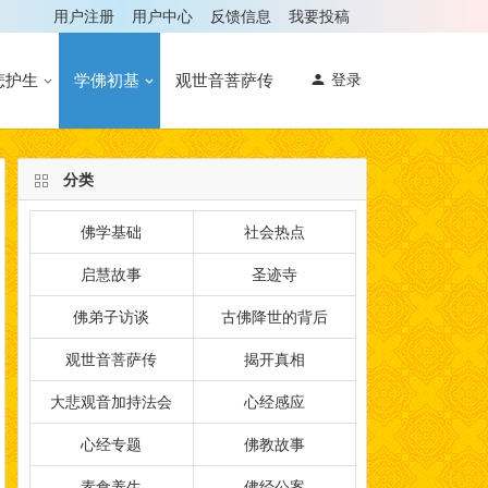
用户注册
用户中心
反馈信息
我要投稿
悲护生
学佛初基
观世音菩萨传
登录
分类
佛学基础
社会热点
启慧故事
圣迹寺
佛弟子访谈
古佛降世的背后
观世音菩萨传
揭开真相
大悲观音加持法会
心经感应
心经专题
佛教故事
素食养生
佛经公案