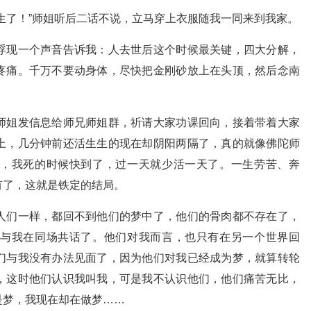
生了！”师姐听后二话不说，立马穿上衣服随我一同来到我家。
浮现一个声音告诉我：人去世后这个时候最关键，四大分解，
疼痛。千万不要动身体，尽快把金刚砂放上在头顶，然后念南
师姐发信息给师兄师姐群，祈请大家功课回向，接着带着大家
上，几分钟前还活生生的现在却阴阳两隔了，真的就像佛陀师
，我死的时候快到了，过一天就少活一天了。一生劳苦、奔
有了，这就是铁定的结局。
人们一样，都回不到他们的梦中了，他们的骨肉都不存在了，
与我在同场共话了。他们对我而言，也只有在另一个世界回
们与我没有办法见面了，因为他们对我已经成为梦，就算转轮
，这时他们认识我叫我，可是我不认识他们，他们痛苦无比，
是梦，我现在却在做梦……