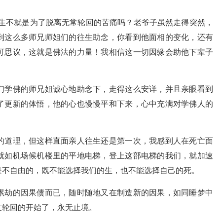
一生不就是为了脱离无常轮回的苦痛吗？老爷子虽然走得突然，
到这么多师兄师姐们的往生助念，你看到他面相的变化，还有
可思议，这就是佛法的力量！我相信这一切因缘会助他下辈子
们学佛的师兄姐诚心地助念下，走得这么安详，并且亲眼看到
了更新的体悟，他的心也慢慢平和下来，心中充满对学佛人的
的道理，但这样直面亲人往生还是第一次，我感到人在死亡面
就如机场候机楼里的平地电梯，登上这部电梯的我们，就加速
是不自由的，既不能选择我们的生，也不能选择自己的死。
累劫的因果债而已，随时随地又在制造新的因果，如同睡梦中
世轮回的开始了，永无止境。