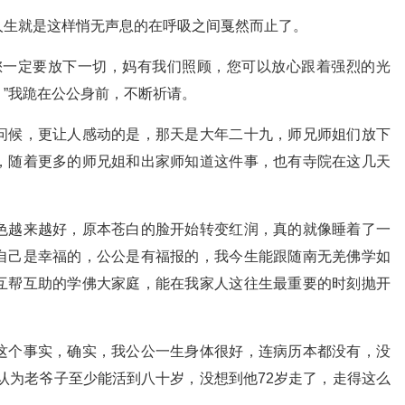
人生就是这样悄无声息的在呼吸之间戛然而止了。
您一定要放下一切，妈有我们照顾，您可以放心跟着强烈的光
”我跪在公公身前，不断祈请。
问候，更让人感动的是，那天是大年二十九，师兄师姐们放下
，随着更多的师兄姐和出家师知道这件事，也有寺院在这几天
色越来越好，原本苍白的脸开始转变红润，真的就像睡着了一
自己是幸福的，公公是有福报的，我今生能跟随南无羌佛学如
互帮互助的学佛大家庭，能在我家人这往生最重要的时刻抛开
这个事实，确实，我公公一生身体很好，连病历本都没有，没
认为老爷子至少能活到八十岁，没想到他72岁走了，走得这么