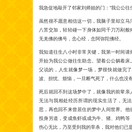
我急促地敲开了邻家刘师姐的门：“我公公往
虽然很不愿意相信这一切，我脑子里却立马
八苦交加，轻轻碰一下身体如同千刀万剐般
无羌佛的佛号，念心经，念阿弥陀佛经。
我知道往生八小时非常关键，我第一时间请
开始为我公公做往生助念。望着公公躺着床
父说的，人生就像梦一场，梦很快就做完了
波、担忧、烦恼，一旦断气死了，什么也没
死后就回不到这场梦中了，就像我的前辈亲
无法与我相处经历所谓的现实生活了，无法
思，再也回不来曾居住的梦中人间世界。他
投身另道，变成鱼虾或成为牛、猪、鸡鸭等
伤心无比，乃至受到我的宰杀，我对他们已