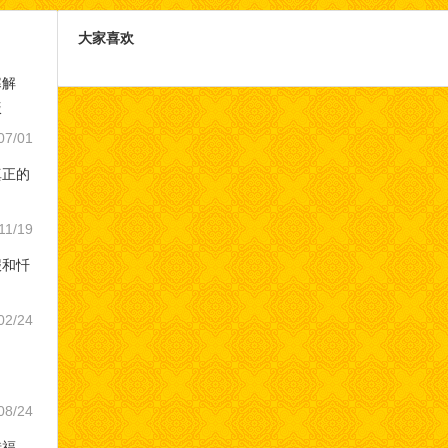
相应？
大家喜欢
寒解
饭
07/01
真正的
11/19
报和忏
02/24
08/24
惜福，