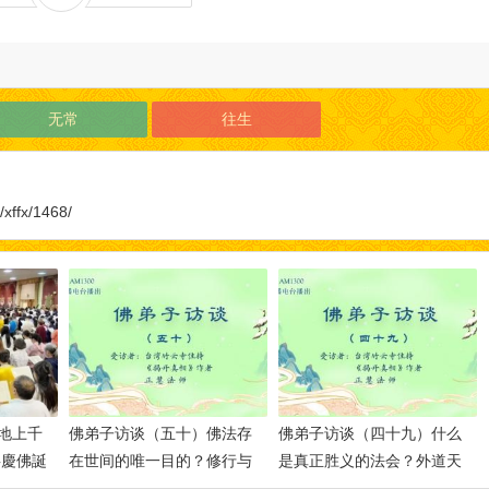
无常
往生
/xffx/1468/
地上千
佛弟子访谈（五十）佛法存
佛弟子访谈（四十九）什么
共慶佛誕
在世间的唯一目的？修行与
是真正胜义的法会？外道天
修法的差别，如何做到三业
神皈依南无羌佛的事迹