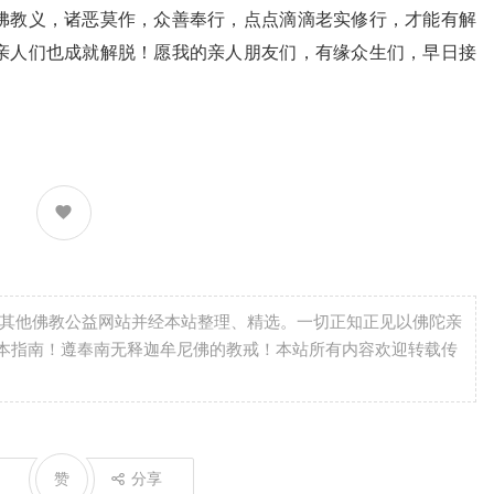
佛教义，诸恶莫作，众善奉行，点点滴滴老实修行，才能有解
亲人们也成就解脱！愿我的亲人朋友们，有缘众生们，早日接
自其他佛教公益网站并经本站整理、精选。一切正知正见以佛陀亲
本指南！遵奉南无释迦牟尼佛的教戒！本站所有内容欢迎转载传
赞
分享