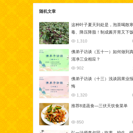
随机文章
这种叶子夏天到处是，泡茶喝散
毒、降压降脂！制成酱开胃又下
1,310
佛弟子访谈（五十一）如何做到
清净三业相应？
902
佛弟子访谈（十三）浅谈因果业
悔
1,320
推荐8道蔬食—三伏天饮食菜单
850
弘一法师李叔同：吃素、护生、