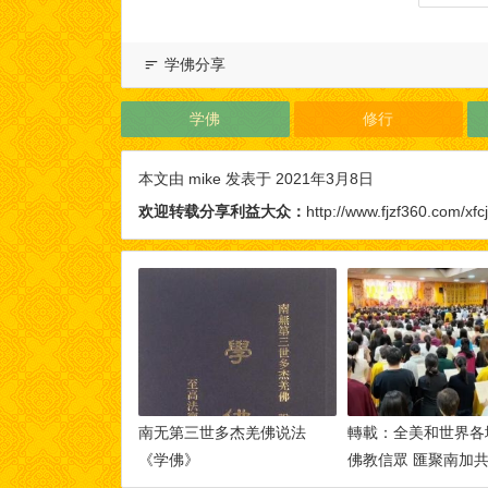
学佛分享
学佛
修行
本文由
mike
发表于 2021年3月8日
欢迎转载分享利益大众：
http://www.fjzf360.com/xfcj
南无第三世多杰羌佛说法
轉載：全美和世界各
《学佛》
佛教信眾 匯聚南加