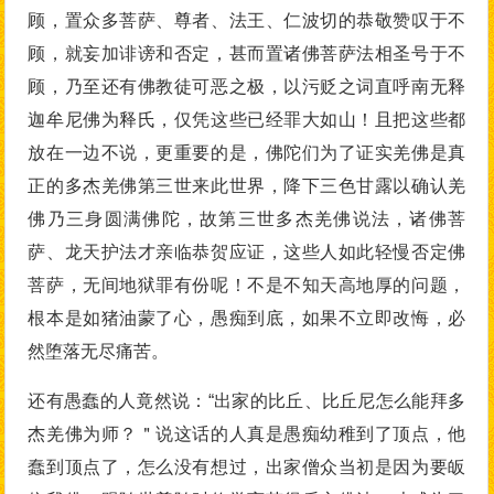
顾，置众多菩萨、尊者、法王、仁波切的恭敬赞叹于不
顾，就妄加诽谤和否定，甚而置诸佛菩萨法相圣号于不
顾，乃至还有佛教徒可恶之极，以污贬之词直呼南无释
迦牟尼佛为释氏，仅凭这些已经罪大如山！且把这些都
放在一边不说，更重要的是，佛陀们为了证实羌佛是真
正的多杰羌佛第三世来此世界，降下三色甘露以确认羌
佛乃三身圆满佛陀，故第三世多杰羌佛说法，诸佛菩
萨、龙天护法才亲临恭贺应证，这些人如此轻慢否定佛
菩萨，无间地狱罪有份呢！不是不知天高地厚的问题，
根本是如猪油蒙了心，愚痴到底，如果不立即改悔，必
然堕落无尽痛苦。
还有愚蠢的人竟然说：“出家的比丘、比丘尼怎么能拜多
杰羌佛为师？＂说这话的人真是愚痴幼稚到了顶点，他
蠢到顶点了，怎么没有想过，出家僧众当初是因为要皈