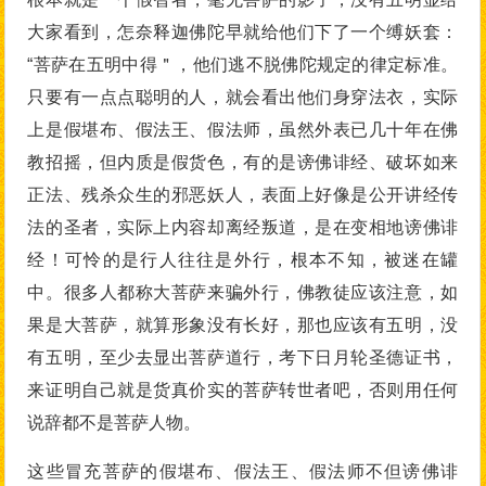
大家看到，怎奈释迦佛陀早就给他们下了一个缚妖套：
“菩萨在五明中得＂，他们逃不脱佛陀规定的律定标准。
只要有一点点聪明的人，就会看出他们身穿法衣，实际
上是假堪布、假法王、假法师，虽然外表已几十年在佛
教招摇，但内质是假货色，有的是谤佛诽经、破坏如来
正法、残杀众生的邪恶妖人，表面上好像是公开讲经传
法的圣者，实际上内容却离经叛道，是在变相地谤佛诽
经！可怜的是行人往往是外行，根本不知，被迷在罐
中。很多人都称大菩萨来骗外行，佛教徒应该注意，如
果是大菩萨，就算形象没有长好，那也应该有五明，没
有五明，至少去显出菩萨道行，考下日月轮圣德证书，
来证明自己就是货真价实的菩萨转世者吧，否则用任何
说辞都不是菩萨人物。
这些冒充菩萨的假堪布、假法王、假法师不但谤佛诽