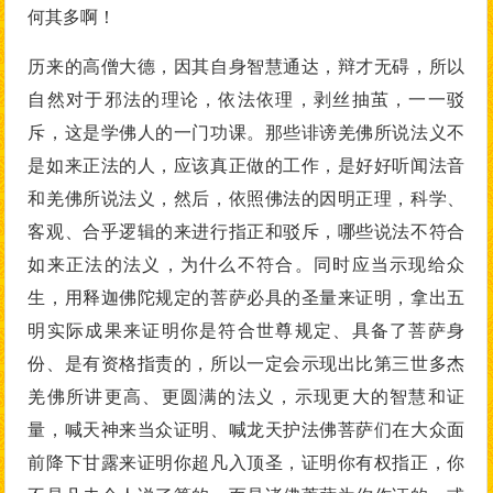
何其多啊！
历来的高僧大德，因其自身智慧通达，辩才无碍，所以
自然对于邪法的理论，依法依理，剥丝抽茧，一一驳
斥，这是学佛人的一门功课。那些诽谤羌佛所说法义不
是如来正法的人，应该真正做的工作，是好好听闻法音
和羌佛所说法义，然后，依照佛法的因明正理，科学、
客观、合乎逻辑的来进行指正和驳斥，哪些说法不符合
如来正法的法义，为什么不符合。同时应当示现给众
生，用释迦佛陀规定的菩萨必具的圣量来证明，拿出五
明实际成果来证明你是符合世尊规定、具备了菩萨身
份、是有资格指责的，所以一定会示现出比第三世多杰
羌佛所讲更高、更圆满的法义，示现更大的智慧和证
量，喊天神来当众证明、喊龙天护法佛菩萨们在大众面
前降下甘露来证明你超凡入顶圣，证明你有权指正，你