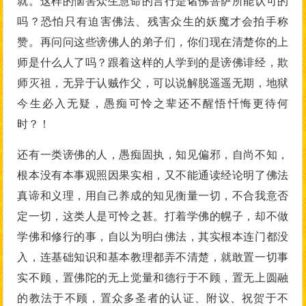
就。这样的恼害众生慧命的言行是诸佛菩萨所能认可的
吗？恐怕只有迫害佛法、残害众生的妖魔才会拍手称
赞。再问问这些谤佛人的弟子们，你们现在清楚你的上
师是什么人了吗？跟着这样的人学到的是谤佛诽经，欺
师灭祖，无异于认贼作父，可以说解脱遥遥无期，地狱
今生必入无疑，愚痴可怜之辈还不醒悟忏悔更待何
时？！
还有一类谤佛的人，愚痴固执，知见偏邪，自尚不知，
根本没有本事观照因果实相，又不能通读经论明了佛法
真谛和义理，用自己养成的知见衡量一切，不合我意否
定一切，这类人是可怜之甚。打着学佛的幌子，却不做
学佛和修行的事，自以为明白佛法，其实根本连门都没
入，连基础知识和基本教理都弄不清楚，就敢置一切事
实不顾，置佛陀的无上觉量和德行于不顾，置无上圆融
的教法于不顾，置众多圣者的认证、附议、祝贺于不