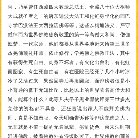
尚，乃至曾任西藏四大教派总法王、全藏八十位大祖师
大成就圣者之一的唐东迦波大法王和化虹身坐化的西巴
寺学巴派法王大西拉活佛等等，这些以精通法义、严守
戒律而为世界佛教徒所敬重的第一等高僧大和尚、僧伽
翘楚、一代宗师，他们都要从世界各地赶来给第三世多
杰羌佛顶礼拜师，依止修行，学羌佛之佛教正法，其中
有获得生死自由、肉身不坏者，有火化出舍利，有化虹
而圆寂、有生死自由者、有在医院已经死了几个小时冰
冷了又活过来，果然回寺后再度圆寂。而诽谤者仅是小
小普通的低下无知比丘，比起以上的世界著名高僧大和
尚，能算个什么？此等凡夫俗子黑业邪物拜第三世多杰
羌佛的资格都不具备，还狂言说出家人不能拜羌佛为
师，真是不知羞耻。今天明确告诉你等诽谤羌佛之人，
无非就是不值一提的无名鼠辈、劣乱货色，乘末法时期
混进佛教，披着佛教外衣混饭吃罢了。世界佛教的顶首