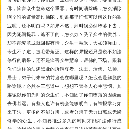
佛，恼害众生慧命这个重罪，有时间消除吗，怎么消除
啊？谁的证量高过佛陀，到谁那里忏悔可以解这样的罪
业呢，还不明白吗？如果不然，到时候必然堕落下去，
因为犯阐提罪，逃不了的，怎么办？受了众生的供养，
却不能究竟成就回报有情，众生一粒米，大如须弥山，
今生不了道，披毛带角还。这样的果报还只是说不如法
修行的后果，还不是恼害众生慧命，谤佛的下场。跟着
你们这样的沾满黑业的所谓尊者、法王、活佛、法师、
居士，弟子们未来的前途会在哪里呢？怎么会是解脱的
路途呢？必然在三恶道中，想想不禁令人心生悲悯。其
虔诚以你们为师的众生们，不知因了你们堕落的因缘而
去佛甚远。有些人也许有机会能够明白，有福报学习如
来正法，更多的不能分辨，或者分辨了无力出离或无缘
修学的众生，不知要推迟多久的时间才能如法修行成