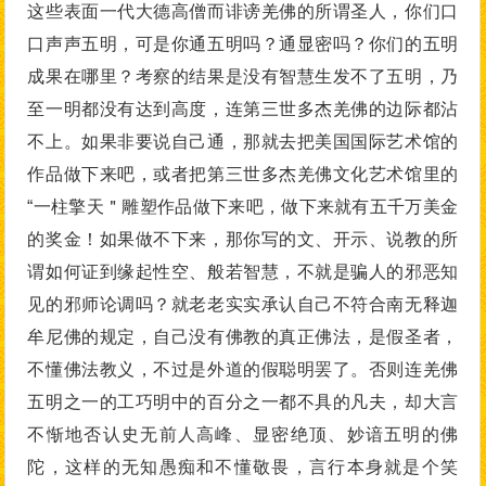
这些表面一代大德高僧而诽谤羌佛的所谓圣人，你们口
口声声五明，可是你通五明吗？通显密吗？你们的五明
成果在哪里？考察的结果是没有智慧生发不了五明，乃
至一明都没有达到高度，连第三世多杰羌佛的边际都沾
不上。如果非要说自己通，那就去把美国国际艺术馆的
作品做下来吧，或者把第三世多杰羌佛文化艺术馆里的
“一柱擎天＂雕塑作品做下来吧，做下来就有五千万美金
的奖金！如果做不下来，那你写的文、开示、说教的所
谓如何证到缘起性空、般若智慧，不就是骗人的邪恶知
见的邪师论调吗？就老老实实承认自己不符合南无释迦
牟尼佛的规定，自己没有佛教的真正佛法，是假圣者，
不懂佛法教义，不过是外道的假聪明罢了。否则连羌佛
五明之一的工巧明中的百分之一都不具的凡夫，却大言
不惭地否认史无前人高峰、显密绝顶、妙谙五明的佛
陀，这样的无知愚痴和不懂敬畏，言行本身就是个笑