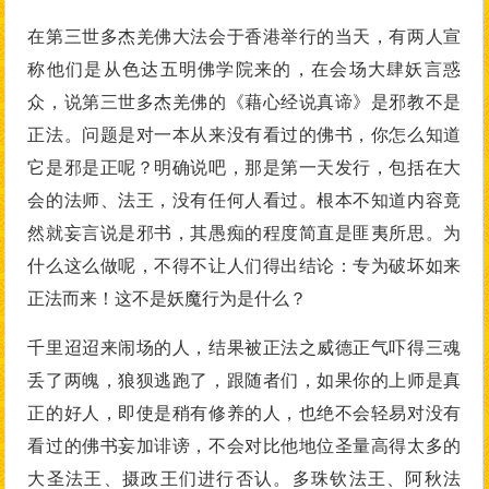
在第三世多杰羌佛大法会于香港举行的当天，有两人宣
称他们是从色达五明佛学院来的，在会场大肆妖言惑
众，说第三世多杰羌佛的《藉心经说真谛》是邪教不是
正法。问题是对一本从来没有看过的佛书，你怎么知道
它是邪是正呢？明确说吧，那是第一天发行，包括在大
会的法师、法王，没有任何人看过。根本不知道内容竟
然就妄言说是邪书，其愚痴的程度简直是匪夷所思。为
什么这么做呢，不得不让人们得出结论：专为破坏如来
正法而来！这不是妖魔行为是什么？
千里迢迢来闹场的人，结果被正法之威德正气吓得三魂
丢了两魄，狼狈逃跑了，跟随者们，如果你的上师是真
正的好人，即使是稍有修养的人，也绝不会轻易对没有
看过的佛书妄加诽谤，不会对比他地位圣量高得太多的
大圣法王、摄政王们进行否认。多珠钦法王、阿秋法