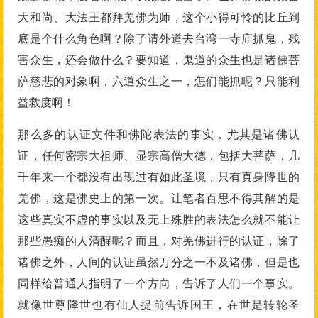
大和尚、大法王都拜羌佛为师，这个小得可怜的比丘到
底是个什么角色啊？除了请外道去台湾一寺庙抓鬼，残
害众生，还会做什么？要知道，鬼道的众生也是诸佛菩
萨慈悲的对象啊，六道众生之一，怎们能抓呢？只能利
益救度啊！
那么多的认证文件和佛陀表法的事实，尤其是诸佛认
证，任何密宗大祖师、显宗高僧大德，包括大菩萨，几
千年来一个都没有出现过有如此圣境，只有真身降世的
羌佛，这是佛史上的第一次。让笔者百思不得其解的是
这些真实不虚的事实以及无上殊胜的表法怎么就不能让
那些愚痴的人清醒呢？而且，对羌佛进行的认证，除了
诸佛之外，人间的认证虽然万分之一不及诸佛，但是也
同样给普通人指明了一个方向，告诉了人们一个事实。
就像世尊降世也有仙人提前告诉国王，在世是转轮圣