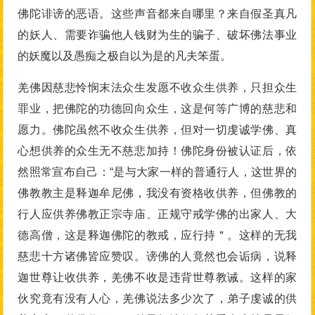
佛陀诽谤的恶语。这些声音都来自哪里？来自假圣真凡
的妖人、需要诈骗他人钱财为生的骗子、破坏佛法事业
的妖魔以及愚痴之极自以为是的凡夫笨蛋。
羌佛因慈悲怜悯末法众生发愿不收众生供养，只担众生
罪业，把佛陀的功德回向众生，这是何等广博的慈悲和
愿力。佛陀虽然不收众生供养，但对一切虔诚学佛、真
心想供养的众生无不慈悲加持！佛陀身份被认证后，依
然照常宣布自己：“是与大家一样的普通行人，这世界的
佛教教主是释迦牟尼佛，我没有资格收供养，但佛教的
行人应供养佛教正宗寺庙、正规守戒学佛的出家人、大
德高僧，这是释迦佛陀的教戒，应行持＂。这样的无我
慈悲十方诸佛皆应赞叹。谤佛的人竟然也会诟病，说释
迦世尊让收供养，羌佛不收是违背世尊教诫。这样的家
伙究竟有没有人心，羌佛说法多少次了，弟子虔诚的供