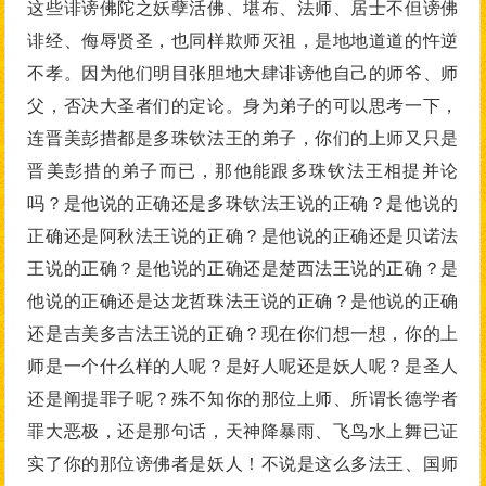
这些诽谤佛陀之妖孽活佛、堪布、法师、居士不但谤佛
诽经、侮辱贤圣，也同样欺师灭祖，是地地道道的忤逆
不孝。因为他们明目张胆地大肆诽谤他自己的师爷、师
父，否决大圣者们的定论。身为弟子的可以思考一下，
连晋美彭措都是多珠钦法王的弟子，你们的上师又只是
晋美彭措的弟子而已，那他能跟多珠钦法王相提并论
吗？是他说的正确还是多珠钦法王说的正确？是他说的
正确还是阿秋法王说的正确？是他说的正确还是贝诺法
王说的正确？是他说的正确还是楚西法王说的正确？是
他说的正确还是达龙哲珠法王说的正确？是他说的正确
还是吉美多吉法王说的正确？现在你们想一想，你的上
师是一个什么样的人呢？是好人呢还是妖人呢？是圣人
还是阐提罪子呢？殊不知你的那位上师、所谓长德学者
罪大恶极，还是那句话，天神降暴雨、飞鸟水上舞已证
实了你的那位谤佛者是妖人！不说是这么多法王、国师