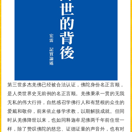
第三世多杰羌佛已经被合法认证，佛陀身份名正言顺，
是人类世界史无前例的名正言顺。羌佛秉承一贯的无我
无私的伟大行持，自然感召学佛行人和有慧根的众生的
爱戴和敬仰，前来依止修学求教，以期解脱成就。但同
时从羌佛降世以来，也如同释迦牟尼佛两千年前住世一
样，除了赞叹佛陀的慈悲、证德证量的声音外，也有对