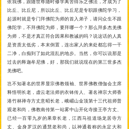
依我佛，跟随世尊随时修学离苦得乐之佛法，才成为了
比丘、比丘尼，所以比丘、比丘尼是专职跟佛陀学习，
起源时就是专门拜佛陀为师的首入弟子，请问众生不跟
佛陀学，不拜佛陀为师，要拜哪一个？那么拜多杰羌佛
为师，不是才真正符合因果和教诫的吗？说这话的人真
是资质太低劣，本末倒置，连出家人的来处都忘得一干
二净，白痴到了如此混乱的地步。当然，你可以说那是
过去的释迦牟尼佛，好，那我们就说现在的第三世多杰
羌佛吧。
岂不知著名的世界显宗佛教领袖、世界佛教僧伽会主席
释悟明长老，虚云老法师的衣钵传人、著名禅宗大师香
港竹林禅寺方丈意昭长老，峨嵋山金顶第十三代祖师普
观老和尚，佛教南传第一站雾中山开化寺接王亭方丈、
已经一百零九岁的果章长老，江西马祖道场龙居寺方
丈、金身罗汉的通慧老和尚，以神通着称的永定大和