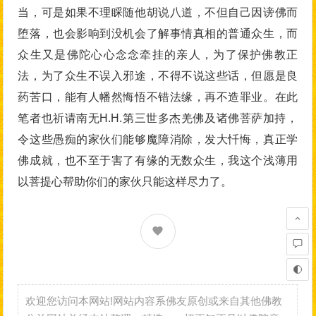
当，可是如果不理睬随他胡说八道，不但自己因谤佛而
堕落，也会影响到没机会了解事情真相的普通众生，而
众生又是佛陀心心念念牵挂的亲人，为了保护佛教正
法，为了众生不误入邪途，不得不说这些话，但愿是良
药苦口，能有人幡然悔悟不错法缘，再不造罪业。在此
笔者也祈请南无H.H.第三世多杰羌佛及诸佛菩萨加持，
令这些愚痴的家伙们能够魔障消除，发大忏悔，真正学
佛成就，也不至于害了有缘的无数众生，我这个浅薄用
以菩提心帮助你们的家伙只能这样尽力了。
欢迎您访问本网站!网站内容系佛友原创或来自其他佛教