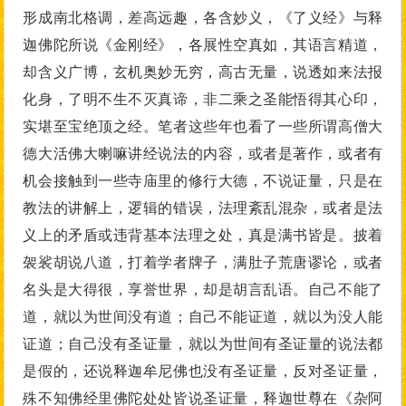
形成南北格调，差高远趣，各含妙义，《了义经》与释
迦佛陀所说《金刚经》，各展性空真如，其语言精道，
却含义广博，玄机奥妙无穷，高古无量，说透如来法报
化身，了明不生不灭真谛，非二乘之圣能悟得其心印，
实堪至宝绝顶之经。笔者这些年也看了一些所谓高僧大
德大活佛大喇嘛讲经说法的内容，或者是著作，或者有
机会接触到一些寺庙里的修行大德，不说证量，只是在
教法的讲解上，逻辑的错误，法理紊乱混杂，或者是法
义上的矛盾或违背基本法理之处，真是满书皆是。披着
袈裟胡说八道，打着学者牌子，满肚子荒唐谬论，或者
名头是大得很，享誉世界，却是胡言乱语。自己不能了
道，就以为世间没有道；自己不能证道，就以为没人能
证道；自己没有圣证量，就以为世间有圣证量的说法都
是假的，还说释迦牟尼佛也没有圣证量，反对圣证量，
殊不知佛经里佛陀处处皆说圣证量，释迦世尊在《杂阿