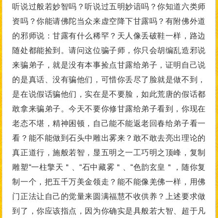
听说过般若妙智吗？听说过五明妙谙吗？你知道六类师
资吗？你能请佛陀当众来虚空降下甘露吗？有附佛外道
的邪师说：甘露有什么稀罕？天人像丢破鞋一样，路边
随处都能捡到。请问这位骗子师，你只会胡编乱造邪说
来骗弟子，就是没有本事捡点甘露给弟子，证明自己说
的是真话、没有骗他们，可惜你丢尽了脸就是做不到，
是在说假话骗他们，实在是不要脸，如此荒唐的假话都
敢拿来骗弟子。今天不要你修甘露给弟子看到，你现在
老态不堪，精神困顿，自己能不能返老回春给弟子看一
看？能不能做到石头中雕出雾来？敢不敢去亮出理论的
真正道行，施般若智，显五明之一工巧明之顶峰，复制
雕塑“一柱擎天＂、“石中藏雾＂、“色韵玄皇＂，随你复
制一个，把五千万美金领走？能不能像羌佛一样，用佛
门正法让自己的觉量来圆满福慧不收供养？上述要求做
到了，你应该指点，因为你确实是具般若大智、超于凡