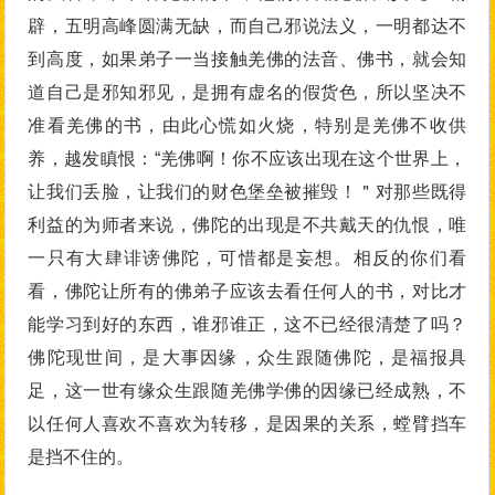
辟，五明高峰圆满无缺，而自己邪说法义，一明都达不
到高度，如果弟子一当接触羌佛的法音、佛书，就会知
道自己是邪知邪见，是拥有虚名的假货色，所以坚决不
准看羌佛的书，由此心慌如火烧，特别是羌佛不收供
养，越发瞋恨：“羌佛啊！你不应该出现在这个世界上，
让我们丢脸，让我们的财色堡垒被摧毁！＂对那些既得
利益的为师者来说，佛陀的出现是不共戴天的仇恨，唯
一只有大肆诽谤佛陀，可惜都是妄想。相反的你们看
看，佛陀让所有的佛弟子应该去看任何人的书，对比才
能学习到好的东西，谁邪谁正，这不已经很清楚了吗？
佛陀现世间，是大事因缘，众生跟随佛陀，是福报具
足，这一世有缘众生跟随羌佛学佛的因缘已经成熟，不
以任何人喜欢不喜欢为转移，是因果的关系，螳臂挡车
是挡不住的。