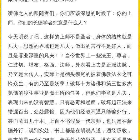
谤佛之人的跟随者们，你们应该深思的时候了：你的上
师、你们的长德学者究竟是什么人？
今天明说了吧，这样的上师不是圣者，身体的结构就是
凡夫，思想的界域也是凡夫，做出的言行不是好人，而
且是罪业深重的凡夫！！当今世界上一些法王、尊者、
仁波切、堪布、格西、法师，外表看上去是正派法脉，
乃至是大传人，实际上是彻头彻尾的披着佛教法衣之可
怜众生，有的乃至是妖孽！破坏十方诸佛和第三世多杰
羌佛的渡生事业是魔王给的任务，但他们毕竟是凡夫，
表现出来的没有智慧，只有恶毒和愚痴，破坏起正法来
错漏百出，处处露馅。因为他们经教不通只能骗外行，
甚而著出几十本、上百本书假显一代宗师，也只是在蒙
骗外行，说到实处，书上都是在胡说八道，违经叛教，
根本就是一个假智者，毫无菩萨的影子，没有五明显给