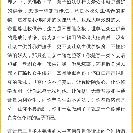
养之心，羌佛收下了，弟子如法修行关爱众生就是最好
的供养，羌佛一样加持传法，只是不收众生供养的财
物。这才是我佛如来的实显慈悲。反观大肆敛财的人，
说世尊让收供养，这真是不要脸之极，世尊让众生供养
的是戒行清净、能为众生种福田的圣者大德高僧，没有
让众生供养邪师骗子、更不会让众生供养妖魔、不懂佛
法的妖人，那只会让众生随之堕落！你是哪一类？妄语
犯戒、盘剥众生、谤佛诽经，做尽坏事，还胆敢公然以
邪充正骗收众生供养，真是地狱有份！还口口声声说世
尊的教诫，世尊让你不打妄语、让你断除贪心、让你修
学五明、让你忍辱无私利他、让你修证无量智慧和神通
证量为利众生，让你宁舍生命不舍法，让你恭敬诸佛菩
萨，让你不要愚痴，你哪一点做到了？就是一个假修行
真贪色夺财的骗子而已。
诽谤第三世多杰羌佛的人中有佛教世俗谛上的个别所谓