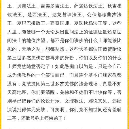
王、贝诺法王、吉美多吉法王、萨迦达钦法王、秋吉崔
钦法王、楚西法王、达龙哲珠法王、公保都穆曲杰法
王、夏玛巴摄政王、嘉察国师、夏珠秋杨法王等，这些
人里，随便哪一个无论从出世间法上的证德证量还是世
间法上的地位声望，都不是你们谤佛的什么上师能够比
拟的，天地之别，想都别想，这些大圣都认证恭贺附议
第三世多杰羌佛古佛再来的身份，你们以及你们的什么
上师竟然随意否定了！如此愚痴自以为是，只是令自己
成为佛教界的一个笑话而已。而且连个基本门规家教都
没有，竟敢搅闹第三世多杰羌佛的法会现场，真是不知
天高地厚。你们要清醒，羌佛和圣德们不计较你等，否
则早已把你们的论说开示、文理教法、邪说恶见、违经
演说批得体无完肤，可笑啊，你们竟不知世间还有羞耻
二字，还敢号称上师佛弟子！