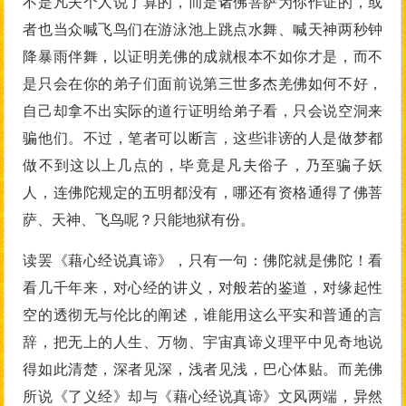
不是凡夫个人说了算的，而是诸佛菩萨为你作证的，或
者也当众喊飞鸟们在游泳池上跳点水舞、喊天神两秒钟
降暴雨伴舞，以证明羌佛的成就根本不如你才是，而不
是只会在你的弟子们面前说第三世多杰羌佛如何不好，
自己却拿不出实际的道行证明给弟子看，只会说空洞来
骗他们。不过，笔者可以断言，这些诽谤的人是做梦都
做不到这以上几点的，毕竟是凡夫俗子，乃至骗子妖
人，连佛陀规定的五明都没有，哪还有资格通得了佛菩
萨、天神、飞鸟呢？只能地狱有份。
读罢《藉心经说真谛》，只有一句：佛陀就是佛陀！看
看几千年来，对心经的讲义，对般若的鉴道，对缘起性
空的透彻无与伦比的阐述，谁能用这么平实和普通的言
辞，把无上的人生、万物、宇宙真谛义理平中见奇地说
得如此清楚，深者见深，浅者见浅，巴心体贴。而羌佛
所说《了义经》却与《藉心经说真谛》文风两端，异然