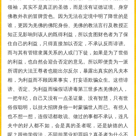
领袖，其实不是真正的圣德，而是没有证德证境、身穿
佛教外衣的冒牌货色。因为无法在定境中明了降世的是
谁，更因为羌佛的佛陀身份、羌佛的教法言行及教授正
知正见影响到该人的既得利益，所以贪图财色者为了保
住自己的利益，只得直接加以否定，不承认反而诽谤。
而与其有管辖隶属关系的人或门下徒，如果是为了世俗
的利益，也自然会迎合否定的意见。所以即便贵为一派
所谓的大法王尊者也能出尔反尔，暴露出真实的凡夫本
相，为利益而不顾因果事实，打妄语欺骗众生。这些诽
谤、否定、为利益而编假话谤毒第三世多杰羌佛的人，
一把年纪，自己又没有一点圣证量、没有智慧，只有世
俗假聪明，以挂大招牌身份一时蒙骗世人而已。有些人
也不想一想，连假话都敢说、做过的事都不承认，连凡
夫中的好人都不如，会是真的圣者呢，还是缺德的人
呢？跟他学假法，不同担黑业犯罪吗？真圣者为什么不