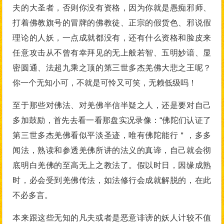
夫的大圣者，否则你没有资格，因为你就是愚痴邪师、
打着佛教旗号的冒牌的佛教徒、正宗的假货色、邪说假
理论的人妖，一点成就都没有，还有什么资格和脸皮来
任意攻击从不曾有幸拜见的无上般若智、五明妙谙、显
密圆通、法超九乘之顶的第三世多杰羌佛大悲之王呢？
你一个无知小可，不就是可怜又可笑，无赖低级吗！
至于那些对佛法、对羌佛半信半疑之人，还是要对自己
多加鼓励，首先去看一看那盘实况录像：“佛陀们认证了
第三世多杰羌佛看似平淡圣迹，唯有佛陀能行＂，多多
闻法，熟读和参透羌佛所讲的法义的真谛，自己就会彻
底明白羌佛的至高无上之教法了。假以时日，因缘成熟
时，必会受到羌佛传法，如法修行会成就解脱的，在此
不必多言。
本来跟这些无知的凡夫或者是恶意诽谤的妖人计较不值