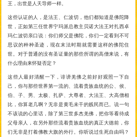
王，出世是人天导师一样。
这些认证的人，是法王、仁波切，他们都知道是佛陀降
世，正如第三任世界宁玛派总教主贝诺大法王对扎西卓
玛仁波切亲口说：你们师父是佛陀，你们一定看到不可
思议的种种圣迹，现在末法时期就需要这样的佛陀住
世。对于普通的没有圣证量的那些所谓的高僧来说，有
什么理由来怀疑否定？
这些人最好清醒一下，诽谤羌佛之前好好观照一下自
己，你与那些世界第一流的、流着贵族血统的公、侯、
伯、子、男、太极、扎萨、大尊者、大法王、大高僧相
比，你算老几啊？无非是黄毛未干的贱民而已。说一句
不该说的心里话，除了第三世多杰羌佛，把你等看待成
父母亲人，在另外那些流着贵族血统的真正大德前，你
们无非是打着佛教大旗的外行。你听说过生死自由吗？