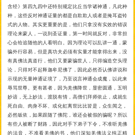
含经》第四九四中还特别规定比丘当学诸神通，凡此种
种，这些反对神通证量的都是自欺欺人或者是掩耳盗铃
式的人物。其实更重要的是，他们只拿没有实效的错误
理论来蒙人，一说到圣证量，第一时间就反对，非常担
心会给追随他的人看明白。因为理论可以乱讲一通，蒙
骗外行容易，但是真功夫必须有实量才能拿得出来，没
有真佛法真道行，他们又要蒙骗世人，只得编造空头理
论，只得对不起释迦牟尼佛了，因此必然否认佛讲说和
示现的无量神通证境了，乃至说言神通会成魔，以此来
辱骂世尊。更有甚者，因为羌佛降世，显密圆通，五明
妙谙，无上妙法，渡脱有情，高僧们拜师依止，成就生
死自由、肉身不坏、或化虹离世比比皆是，众生闻之，
必然皈依，如果跟随了佛陀，谁还会被假的骗呢？所以
有些人被断了财路，因此对手下弟子下令，不准听羌佛
的法音，不准看羌佛的书，他们深知羌佛法义纯正精