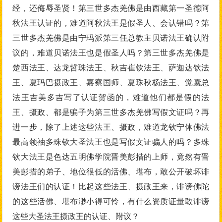
经，还侮辱圣贤！第三世多杰羌佛是由西藏第一圣德阿
秋法王认证的，难道阿秋法王是假圣人、会认错吗？第
三世多杰羌佛是由宁玛派第三任总教主贝诺法王确认附
议的，难道贝诺法王也是假圣人吗？第三世多杰羌佛是
楚西法王、达龙哲珠法王、秋吉崔钦法王、萨迦达钦法
王、夏玛巴摄政王、嘉察国师、夏珠秋杨法王、觉囊总
法王吉美多吉写了认证贺函的，难道他们都是假的法
王、摄政、都是骗子为第三世多杰羌佛写假文证吗？再
进一步，除了上述这些法王、摄政，难道龙钦宁体佛法
最高领袖多珠钦大圣法王也是写假文证骗人的吗？多珠
钦大法王是色达五明佛学院晋美彭措的上师，竟然有晋
美彭措的弟子、地位很低的活佛、堪布，敢公开破坏诽
谤法王们的认证！比起这些法王、摄政王来，诽谤佛陀
的这些活佛、堪布渺小得可怜，有什么资质证量敢诽谤
这些大圣法王摄政王的认证、附议？