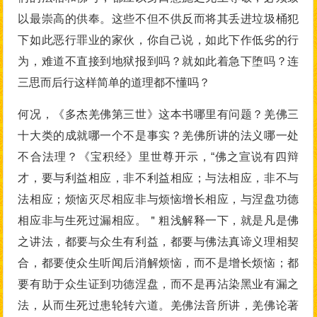
以最崇高的供奉。这些不但不供反而将其丢进垃圾桶犯
下如此恶行罪业的家伙，你自己说，如此下作低劣的行
为，难道不直接到地狱报到吗？就如此着急下堕吗？连
三思而后行这样简单的道理都不懂吗？
何况，《多杰羌佛第三世》这本书哪里有问题？羌佛三
十大类的成就哪一个不是事实？羌佛所讲的法义哪一处
不合法理？《宝积经》里世尊开示，“佛之宣说有四辩
才，要与利益相应，非不利益相应；与法相应，非不与
法相应；烦恼灭尽相应非与烦恼增长相应，与涅盘功德
相应非与生死过漏相应。＂粗浅解释一下，就是凡是佛
之讲法，都要与众生有利益，都要与佛法真谛义理相契
合，都要使众生听闻后消解烦恼，而不是增长烦恼；都
要有助于众生证到功德涅盘，而不是再沾染黑业有漏之
法，从而生死过患轮转六道。羌佛法音所讲，羌佛论著