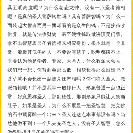
具五明高度呢？为什么老态龙钟、没有一点圣者德相
呢？是真的圣人菩萨转世吗？具有菩萨智吗？为什么一
面装起大智者而另一面却看的是众生的钱，不是接待收
供养，就是传法收财物，甚至硬性掠取做讲演卖门票。
拿不出智慧表显圣者德相来相应身份，根本就是一个非
常一般极其低劣的人，不要说智慧了，聪明都谈不上，
非要认为他是学者、专家、大圣人，什么教派大领袖，
我们想一想，你智商会那么低，相貌长得那么困难吗？
菩萨就不会长出一副漂亮庄严相吗？你们称大圣人、教
派领袖哦！并不是我等一般修行人，形象普通一点也正
常，好意思称圣人，那副德性、那副形象只能让人笑痛
肚子。如果是圣人，为什么不展显一把圣智慧，把羌佛
的石中藏雾雕一个出来？圣人连这点本事都没有吗？当
然他做不到！一个凡夫充圣之人，没有圣人智慧，怎么
做得到超凡显圣的圣迹艺术呢？