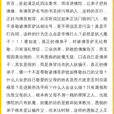
所言，处处满足此四法要求。而诽谤佛陀，让弟子把有
佛像、有佛菩萨名号的书丢掉污辱的人，这样的言行，
正好与佛意相背。从没听说过如来正法门脉的门人，敢
不恭敬诸佛菩萨法相法号，更不用说丢弃污染！真是不
打自招，这样的行为怎么会是学佛行人？必然是妖人魔
子！！！要知道，真正的佛弟子，对诸佛菩萨无比尊
敬，只有顶礼赞叹，三业供养，胆敢把佛像毁灭，而无
视因果业报的，只有愚痴的妖魔无疑。口说自己是佛弟
子，其实是假的，而是身穿法衣的人妖骗子。真正的佛
弟子，哪一个不是尊敬诸佛菩萨犹如尊敬自己的父母？
什么人会把自己敬爱的父母的姓名及照片故意丢到垃圾
桶里？丢进厕所洗手间？什么人会这么做？只有蔑视和
仇恨父母的人，根本将父母不屑一顾的孽障之人。仇视
佛陀的只有妖魔，妖魔的目的是败坏如来教法，愚痴的
弟子根本是认贼作父，但末法时期，这样的愚痴之人又