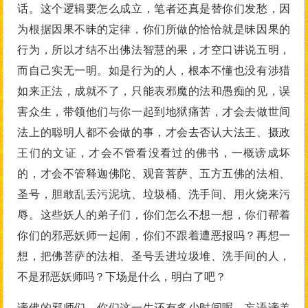
话。这个逻辑要怎么成立，笔者还真是替你们发愁，因
为根据因果不昧的定律，你们所做的恰恰就是昧因果的
行为，所以才结不出佛法智慧的果，才空口讲说五明，
而自己实无一明。如是行为的人，根本不懂也没有涉猎
如来正法，成就不了，只能表邪魔的法和愚痴的见，误
害众生，带领他们与你一起到地狱痛苦，才会去做世间
法上的聪明人都不会做的事，才会去否认大法王、摄政
王们的文证，才会不管看没看过的佛书，一概谤成坏
的，才会不管释迦佛陀、观音菩萨、五方五佛的法相、
圣号，胆敢乱丢污泥坑、垃圾桶、洗手间、用火烧来污
辱。这些妖人的弟子们，你们怎么不想一想，你们帮着
你们的邪恶妖师一起闹，你们不跟着遭恶报吗？再想一
想，把佛菩萨的法相、圣号丢进垃圾堆、洗手间的人，
不是邪恶妖师吗？下场是什么，明白了吧？
谤佛的邪师们，你们这一生还有多少时间呢，妄语谤羌