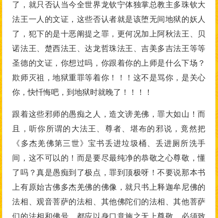
了，就只否认当今全世界龙钦宁体独掌总教主多珠钦大
法王一人的文证，这些否认者就是该堕无间地狱的妖人
了，犯下的是十恶阐提之罪，更何况加上阿秋法王、贝
诺法王、楚西法王、达龙哲珠法王、吉美多吉法王等等
圣德的文证，你想过吗，你跟着你的上师是什么下场？
欺师灭祖，地狱重罪等着你！！！这不是骂你，是关心
你，快忏悔吧，到地狱时就晚了！！！！
跟着这些邪师的愚痴之人，造文谤羌佛，罪大如山！而
且，听你所谓的大法王、尊者、堪布的邪说，竟然把
《多杰羌佛第三世》宝书丢进垃圾桶、丢进厕所洗手
间，这不可以的！而是要尽最纯净的恭敬之心尊敬，懂
了吗？真是愚痴到了极点，罪到顶极呀！不要说那本书
上有原始古佛多杰羌佛的佛像，就只书上释迦牟尼佛的
法相、观音菩萨的法相、其他佛陀们的法相、其他菩萨
们的法相和佛号，都应以身口意施之无上尊敬，必须致