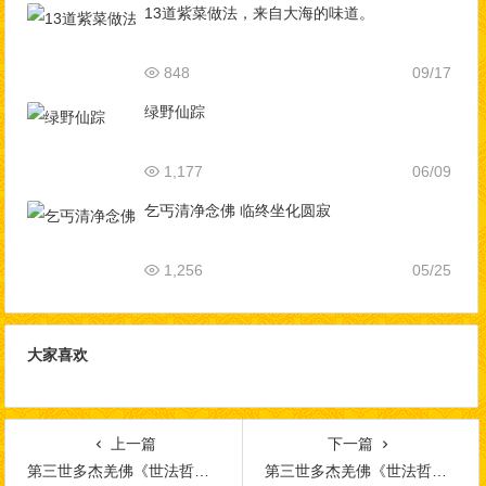
13道紫菜做法，来自大海的味道。
848
09/17
绿野仙踪
1,177
06/09
乞丐清净念佛 临终坐化圆寂
1,256
05/25
大家喜欢
上一篇
下一篇
第三世多杰羌佛《世法哲言》（七十七）
第三世多杰羌佛《世法哲言》（七十九）