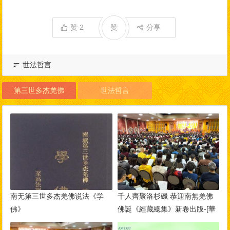
赞
2
赞
分享
世法哲言
第三世多杰羌佛
世法哲言
南无第三世多杰羌佛说法《学
千人齊聚洛杉磯 恭迎南無羌佛
佛》
佛誕《經藏總集》新卷出版-[華
人今日網]