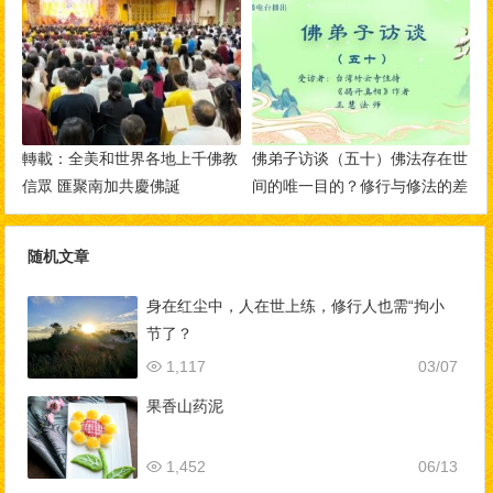
轉載：全美和世界各地上千佛教
佛弟子访谈（五十）佛法存在世
信眾 匯聚南加共慶佛誕
间的唯一目的？修行与修法的差
别，如何做到三业相应？
随机文章
身在红尘中，人在世上练，修行人也需“拘小
节了？
1,117
03/07
果香山药泥
1,452
06/13