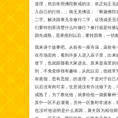
道理，然后依照佛陀教戒的法，依正知正见
入自己的行持。」南无羌佛说：「释迦佛陀
二字。解决因果无非修行二字，证境成圣无
们要特别弄清楚什么叫修行？修行就是转换
因先成熟，恶果推到以后，要转因果，一切
我来讲个故事吧。从前有一座寺庙，庙前有
在市场卖肉，看到许多人进入庙子里，出来
使下，也就跟随着大家进去。原来是庙里的
到，不免觉得很有趣味，从此以后，他就常
有善报，恶有恶报」的道理，于是对于自己
以后没有肉可卖，生意就没有办法做下去，
成熟了，为了教化他，就拿给他一袋蒺藜种
其中一区不必灌溉，另外一区要时常浇水，
也没对他说明是什么原因，屠夫因为相信师