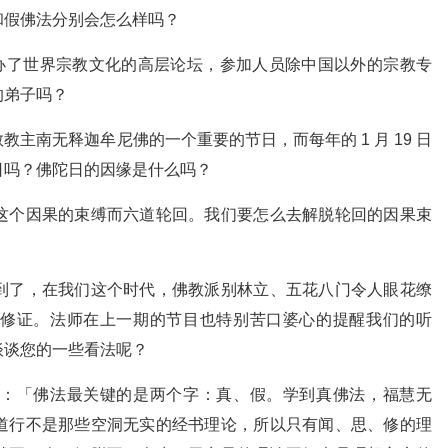
和假佛法分别会怎么样吗？
京举办了世界宗教文化的高层论坛，参加人员除中国以外的宗教专
的弟子吗？
主南无释迦牟尼佛的一个重要的节日，而每年的 1 月 19 日
日吗？佛陀日的因缘是什么吗？
这个因果的束缚而六道轮回。我们要怎么去解脱轮回的因果束
到了，在我们这个时代，佛教派别林立、五花八门令人眼花缭
修证。法师在上一期的节目也特别苦口婆心的提醒我们的听
谈谈您的一些看法呢？
：「佛法最关键的是两个字：真、假。学到真佛法，福慧无
道行不是那些空洞无实的经书理论，所以只有闻、思、修的理