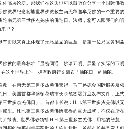
文化高层论坛。那我们在这边也可以跟听众分享一个国际佛教
际佛教界纪念娑婆世界佛教教主南无释迦牟尼佛的一个重要的
佛陀南无第三世多杰羌佛的佛陀日。法师，您可以跟我们的听
由来吗？
界有史以来真正体现了无私圣品的巨圣，是第一位只义务利益
照佛教的最高标准「显密圆通、妙谙五明」展显了实际的五明
，在这个世界上唯一拥有政府行文颁布「佛陀日」的佛陀。
胜数。在南无第三世多杰羌佛获得「马丁路德金国际服务及领
九日，美国首都华盛顿葛瑞市长亲笔签署并且发布文件，正式
第三世多杰羌佛日」。首都市长说：H.H.第三世多杰羌佛以无
那里。H.H.第三世多杰羌佛所取得的巨大成就，不仅在所在
了帮助。世界佛教领袖 H.H.第三世多杰羌佛，用祂的智慧、
何回报的为那些需要帮助的人施以救助。首都市长并号召人们