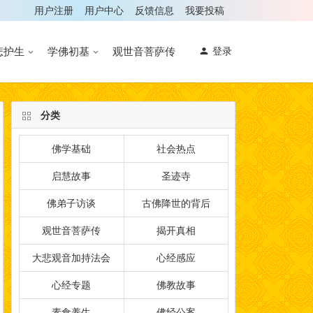
用户注册
用户中心
反馈信息
我要投稿
悲护生
学佛初基
观世音菩萨传
登录
分类
佛学基础
社会热点
启慧故事
圣迹寺
佛弟子访谈
古佛降世的背后
观世音菩萨传
揭开真相
大悲观音加持法会
心经感应
心经专题
佛教故事
素食养生
佛经公案