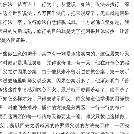
的佛法，从言语上、行为上、从意识上如法、依法去执行，深
在这个世界说法，八万四千法门，把它说穿了，无非就是因果
非行法二字，依行修法自然解脱成就。十方诸佛亦复如是。我
因果的先后成熟，修行的目的就是为了把因果具体转换，让善
都是依因证果。」
一些做生意的摊子，其中有一摊是杀猪卖肉的。这位屠夫每天
的时候都是满脸笑容，觉得很奇怪。有一天，他在好奇心的驱
师父在讲因果公案，由于他从来不曾听过佛教公案，第一次听
常进去庙里听师父说公案。因果公案听多了，他渐渐明白「善
杀猪这件事情感到内心不安，最后就不敢再杀猪了。他不杀了
不知怎么样才好，只得去请示师父。师父知道他学佛的因缘快
子，叫他回去播种，播种的方法是分两区，一行一行的布种，
而且这两区的每一行路每天都要走一遍。师父只教他这样做，
父，所以回去之后就真的依照师父说的方法去下种，一区浇