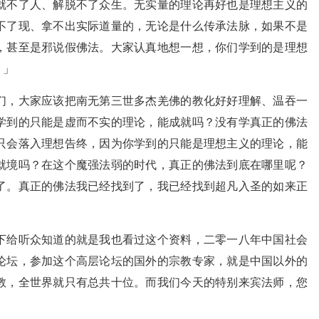
就不了人、解脱不了众生。无实量的理论再好也是理想主义的
不了现、拿不出实际道量的，无论是什么传承法脉，如果不是
，甚至是邪说假佛法。大家认真地想一想，你们学到的是理想
？」
们，大家应该把南无第三世多杰羌佛的教化好好理解、温吞一
学到的只能是虚而不实的理论，能成就吗？没有学真正的佛法
只会落入理想告终，因为你学到的只能是理想主义的理论，能
就境吗？在这个魔强法弱的时代，真正的佛法到底在哪里呢？
了。真正的佛法我已经找到了，我已经找到超凡入圣的如来正
下给听众知道的就是我也看过这个资料，二零一八年中国社会
论坛，参加这个高层论坛的国外的宗教专家，就是中国以外的
教，全世界就只有总共十位。而我们今天的特别来宾法师，您