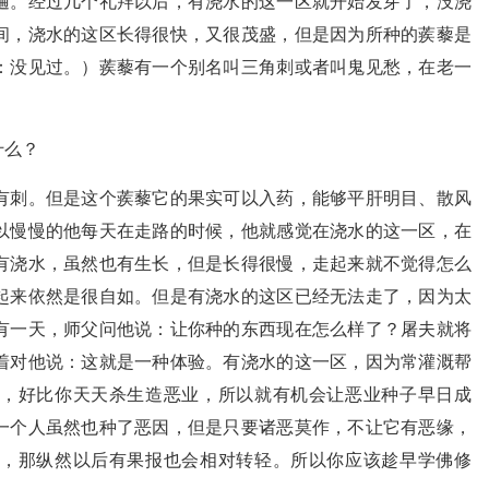
遍。经过几个礼拜以后，有浇水的这一区就开始发芽了，没浇
间，浇水的这区长得很快，又很茂盛，但是因为所种的蒺藜是
：没见过。）蒺藜有一个别名叫三角刺或者叫鬼见愁，在老一
什么？
有刺。但是这个蒺藜它的果实可以入药，能够平肝明目、散风
以慢慢的他每天在走路的时候，他就感觉在浇水的这一区，在
有浇水，虽然也有生长，但是长得很慢，走起来就不觉得怎么
起来依然是很自如。但是有浇水的这区已经无法走了，因为太
有一天，师父问他说：让你种的东西现在怎么样了？屠夫就将
着对他说：这就是一种体验。有浇水的这一区，因为常灌溉帮
，好比你天天杀生造恶业，所以就有机会让恶业种子早日成
一个人虽然也种了恶因，但是只要诸恶莫作，不让它有恶缘，
，那纵然以后有果报也会相对转轻。所以你应该趁早学佛修