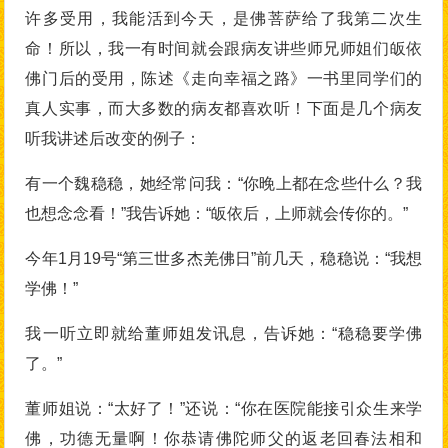
许多受用，我能活到今天，是佛菩萨给了我第二次生
命！所以，我一有时间就会跟病友讲些师兄师姐们皈依
佛门后的受用，陈述《走向幸福之路》一书里同学们的
真人实事，而大多数的病友都喜欢听！下面是几个病友
听我讲述后改变的例子：
有一个魏稳稳，她经常问我：“你晚上都在念些什么？我
也想念念看！”我告诉她：“皈依后，上师就会传你的。”
今年1月19号“第三世多杰羌佛日”前几天，稳稳说：“我想
学佛！”
我一听立即就给董师姐发讯息，告诉她：“稳稳要学佛
了。”
董师姐说：“太好了！”还说：“你在医院能接引众生来学
佛，功德无量啊！你恭请佛陀师父的返老回春法相和