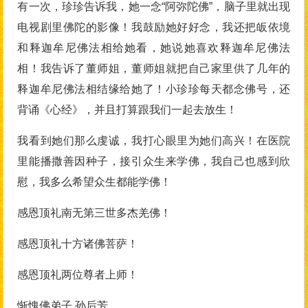
有一次，珍珍告诉我，她一念“阿弥陀佛”，脑子里就出现
电视剧里佛陀的影像！我鼓励她好好念，我还把皈依境
和释迦牟尼佛法相给她看，她说她喜欢释迦牟尼佛法
相！我告诉了董师姐，董师姐就把自己家里供了几年的
释迦牟尼佛法相结缘给她了！小珍珍每天都念佛号，还
背诵《心经》，并且打算跟我们一起去放生！
我看到她们那么虔诚，我打心眼里为她们高兴！在医院
里能播撒善因种子，接引众生来学佛，我自己也感到欣
慰，我多么希望众生都能学佛！
感恩顶礼南无第三世多杰羌佛！
感恩顶礼十方诸佛菩萨！
感恩顶礼两位尊者上师！
惭愧佛弟子 孙后芳