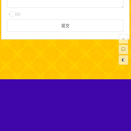
Copyright © 弘扬正法网 版权所有.
本网站不代表任何佛教寺庙及机构，在性质上完全属于非盈利的
社会公益网站，旨在宣扬正信的佛法。