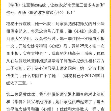
《学佛》法宝和她结缘，让她多念“南无第三世多杰羌佛”
佛号、多诵《般若波罗蜜多心经》吧！”
稳稳十分虔诚，她一出院回到家就把佛陀师父的对比法
相供奉起来，每天念佛号几千遍，诵《心经》多遍，得
到很大的受用。没念佛号时，她一周住院一次输血小板
一次，开始念佛号和诵《心经》后，竟然25天才输一次
血小板，实在太神奇了，我真的为她高兴！后来，稳稳
又在法源坛城董师姐那里恭请了释迦牟尼佛法相和西方
三圣法相，还下决心说只要上师来国内，她一定请求皈
依佛门，什么都阻拦不了她！（魏稳稳已于2017年9月
皈依了三宝。）
第二位是黄优优，我也把佛陀师父返老回春的对比法相
和《学佛》法宝与她结缘，她回家也供奉起来了，每天
也早晚念佛号和诵《心经》！优优和大多数人一样，贪