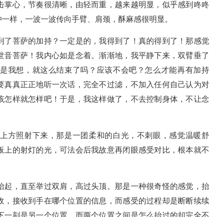
击掌心，节奏很清晰，由轻而重，越来越明显，似乎感到咚咚
冲一样，一波一波传向手臂、肩颈，酥麻感很明显。
到了菩萨的加持？一定是的，我得到了！真的得到了！那感觉
世音菩萨！我内心如是念着。渐渐地，我平静下来，双臂垂了
是我想，就这么结束了吗？应该不会吧？怎么才能再有加持
要真真正正地听一次话，完全不过滤，不加入任何自己认为对
该怎样就怎样吧！于是，我这样做了，不去控制身体，不让念
上方照射下来，那是一团柔和的白光，不刺眼，感觉温暖舒
板上的射灯的光，可法会后我故意再闭眼感受对比，根本就不
抬起，直至举过双肩，高过头顶。那是一种很奇怪的感觉，抬
收，接收到手在哪个位置的信息，而感受的过程却是断断续续
下一刻是另一个位置，而两个位置之间是怎么抬过的却完全不