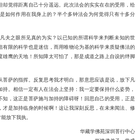
但却觉得距离自己十分遥远。此次法会的实实在在的受用，给
是如何作用在我身上的？半个多钟法会为何觉得只有十多分
？
凡夫之眼所见真的为实？以已知的所谓科学来判断未知的世
信有限的科学也是迷信，而用唯物论为基的科学来质疑佛法的
度雄鹰的天地！所知障太可怕了，那是成道之路上自设的绊脚
从菩萨的指挥。反复思考我才明白，那意思应该是说，放下凡
加持。相信一定有人在法会上坚持：我一定要保持什么姿势，
不知，这正是菩萨施与加持的障碍呀！回思自己的受用，正是
，才是加持临身的时候啊！这让我深刻反思，在未来闻法、修
才能放下我执。
华藏学佛苑深圳菩行中心