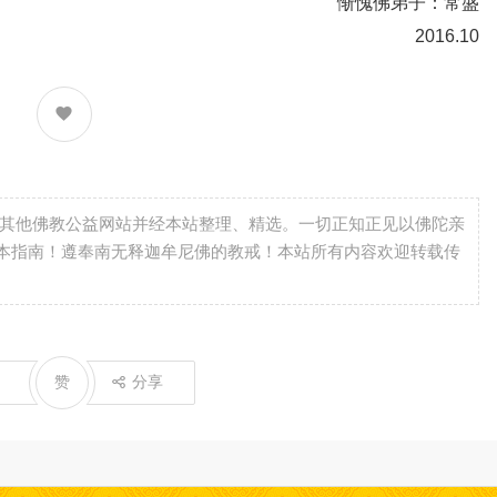
惭愧佛弟子：常盛
2016.10
自其他佛教公益网站并经本站整理、精选。一切正知正见以佛陀亲
本指南！遵奉南无释迦牟尼佛的教戒！本站所有内容欢迎转载传
赞
分享