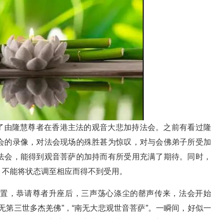
参加了由隆慧尊者在香港主法的观音大悲加持法会。之前有看过隆
会的录像，对法会现场的殊胜甚为惊叹，对与会佛弟子所受加
法会，能得到观音菩萨的加持而有所受用充满了期待。同时，
，不能将状态调至相应而得不到受用。
置，恭请尊者升座后，三声荡心涤尘的罄声传来，法会开始
无第三世多杰羌佛”，“南无大悲观世音菩萨”。一瞬间，好似一