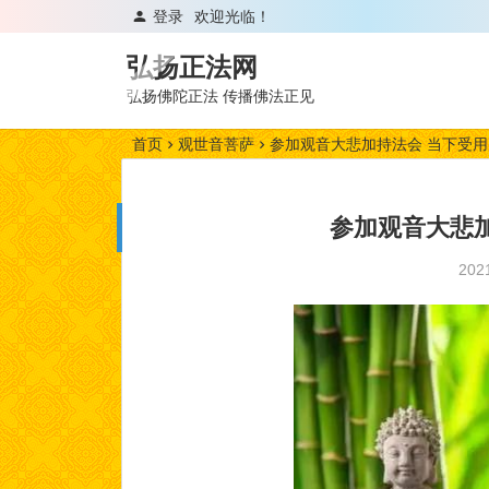
登录
欢迎光临！
弘扬正法网
弘扬佛陀正法 传播佛法正见
首页
观世音菩萨
参加观音大悲加持法会 当下受用
参加观音大悲加
20