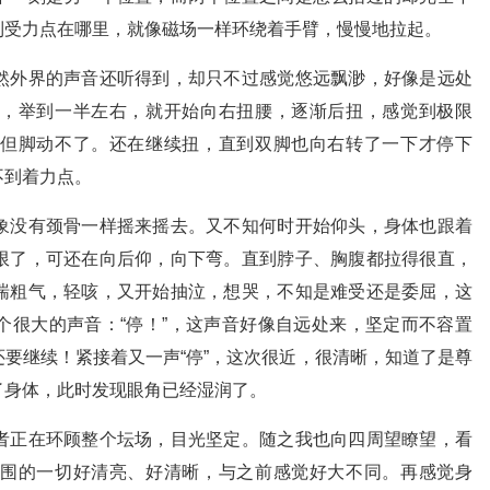
到受力点在哪里，就像磁场一样环绕着手臂，慢慢地拉起。
然外界的声音还听得到，却只不过感觉悠远飘渺，好像是远处
，举到一半左右，就开始向右扭腰，逐渐后扭，感觉到极限
但脚动不了。还在继续扭，直到双脚也向右转了一下才停下
不到着力点。
象没有颈骨一样摇来摇去。又不知何时开始仰头，身体也跟着
限了，可还在向后仰，向下弯。直到脖子、胸腹都拉得很直，
喘粗气，轻咳，又开始抽泣，想哭，不知是难受还是委屈，这
个很大的声音：“停！”，这声音好像自远处来，坚定而不容置
要继续！紧接着又一声“停”，这次很近，很清晰，知道了是尊
了身体，此时发现眼角已经湿润了。
者正在环顾整个坛场，目光坚定。随之我也向四周望瞭望，看
围的一切好清亮、好清晰，与之前感觉好大不同。再感觉身