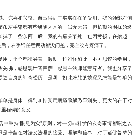
撼、惊喜和兴奋。自己得到了实实在在的受用。我的颈部左侧
整条左手臂都有些酸酸木木的，虽无大碍，但长期的困扰始终
卸掉了一些东西一般；我的右肩关节处，也因劳损，在抬起一
会后，右手臂任意摆动都没问题，完全没有疼痛了。
受用，个个都很兴奋、激动，也难怪如此，不可思议的受用，
杰羌佛，感恩观世音菩萨，感恩主法师隆慧尊者。我也分享了
尽述自身的神奇经历。是啊，如此殊胜的境况又怎能是简单的
单单是身体上得到加持受用病痛缓解乃至消失，更大的在于对
有里程碑的意义。
活中秉持“眼见为实”原则，对一切非科学的玄奇事情都嗤之以
只是停留在对法义法理的接受、理解和信奉。对于诸佛菩萨的