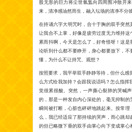
股无形的巨力将尘世氤氲向四周围冲散开来
来，清净感油然而生，融入坛场的清净不分
在持诵六字大明咒时，合十于胸的双手突然
让我合不上掌，好像是疲劳过度无力维持这
累而抖啊，今天是怎么了，好奇怪呀！这是
论听到什么都不要睁开，身心都要放下，不
懂，为什么不让持咒、观想？
按照要求，我平举双手静静等待，但什么感
么方式给我加持？会跟我说话吗？怎么指挥
觉很累很酸。突然，一声撕心裂肺的哭喊声
的，那是一种发自内心深处的，毫无抑制的
瞬间被打断，心脏也砰砰地跳起来。按常理
么，我已经适应了那持续的哭声，而心跳却
的但已略微下垂的双手由掌心向下变成掌心