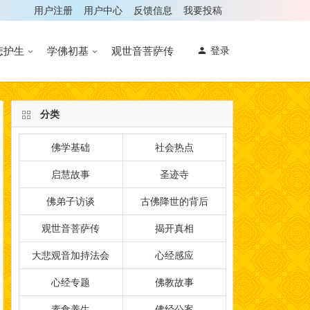
用户注册
用户中心
反馈信息
我要投稿
悲护生
学佛初基
观世音菩萨传
登录
分类
佛学基础
社会热点
启慧故事
圣迹寺
佛弟子访谈
古佛降世的背后
观世音菩萨传
揭开真相
大悲观音加持法会
心经感应
心经专题
佛教故事
素食养生
佛经公案