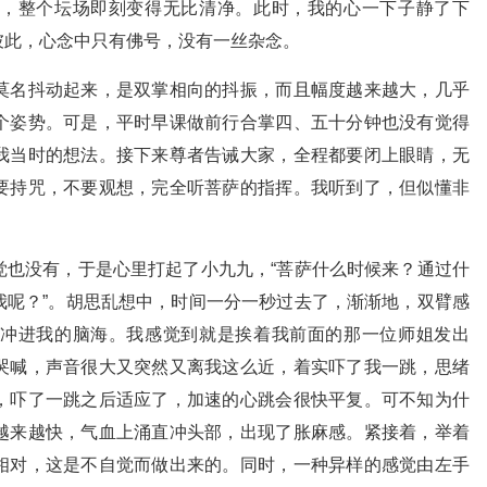
，整个坛场即刻变得无比清净。此时，我的心一下子静了下
彼此，心念中只有佛号，没有一丝杂念。
莫名抖动起来，是双掌相向的抖振，而且幅度越来越大，几乎
个姿势。可是，平时早课做前行合掌四、五十分钟也没有觉得
我当时的想法。接下来尊者告诫大家，全程都要闭上眼睛，无
要持咒，不要观想，完全听菩萨的指挥。我听到了，但似懂非
觉也没有，于是心里打起了小九九，“菩萨什么时候来？通过什
我呢？”。胡思乱想中，时间一分一秒过去了，渐渐地，双臂感
冲进我的脑海。我感觉到就是挨着我前面的那一位师姐发出
哭喊，声音很大又突然又离我这么近，着实吓了我一跳，思绪
，吓了一跳之后适应了，加速的心跳会很快平复。可不知为什
越来越快，气血上涌直冲头部，出现了胀麻感。紧接着，举着
相对，这是不自觉而做出来的。同时，一种异样的感觉由左手