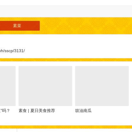
素菜
wh/sscp/3131/
”吗？
素食 | 夏日美食推荐
豉油南瓜