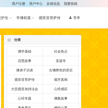
用户注册
用户中心
反馈信息
我要投稿
悲护生
学佛初基
观世音菩萨传
登录
分类
佛学基础
社会热点
启慧故事
圣迹寺
佛弟子访谈
古佛降世的背后
观世音菩萨传
揭开真相
大悲观音加持法会
心经感应
心经专题
佛教故事
素食养生
佛经公案