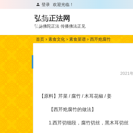
登录
欢迎光临！
弘扬正法网
弘扬佛陀正法 传播佛法正见
首页
素食文化
素食菜谱
西芹炝腐竹
2021
【原料】芹菜 / 腐竹 / 木耳花椒 / 姜
【西芹炝腐竹的做法】
1.西芹切细段，腐竹切丝，黑木耳切丝