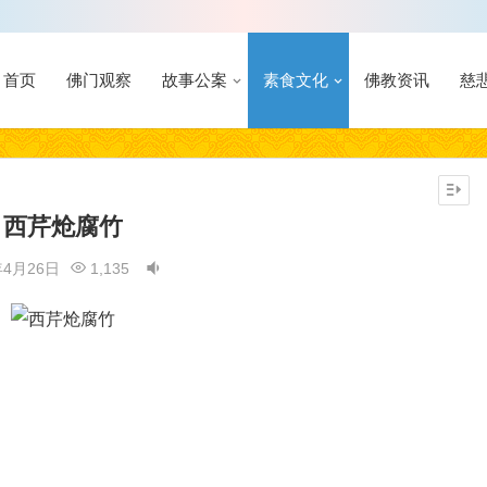
首页
佛门观察
故事公案
素食文化
佛教资讯
慈
西芹炝腐竹
年4月26日
1,135