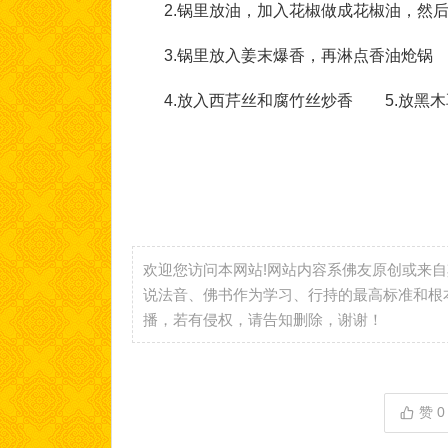
2.锅里放油，加入花椒做成花椒油，然后
3.锅里放入姜末爆香，再淋点香油炝锅
4.放入西芹丝和腐竹丝炒香 5.放黑木
欢迎您访问本网站!网站内容系佛友原创或来
说法音、佛书作为学习、行持的最高标准和根
播，若有侵权，请告知删除，谢谢！
赞
0