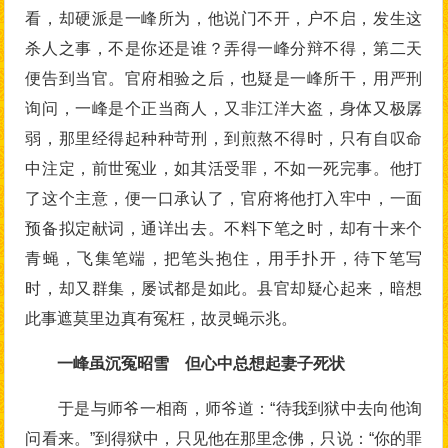
看，却硬派是一峰所为，他说门不开，户不启，发生这
杀人之事，不是你还是谁？弄得一峰分辩不得，第二天
便告到当官。官府相验之后，也疑是一峰所干，用严刑
询问，一峰是个正当商人，又非江洋大盗，身体又极孱
弱，那里经得起种种苛刑，到煎熬不得时，只有自叹命
中注定，前世冤业，如其活受罪，不如一死完事。他打
了这个主意，便一口承认了，官府将他打入牢中，一面
预备拟定献词，通详出去。不料下笔之时，却有十来个
青蝇，飞集笔端，把笔头抱住，用手扑开，待下笔写
时，却又群集，屡试都是如此。县官却疑心起来，暗想
此事遮莫里边真有冤枉，故灵蝇示兆。
一峰虽沉冤昭雪 但心中总想起妻子死状
于是与师爷一相商，师爷道：“待我到狱中去向他询
问看来。”到得狱中，只见他在那里念佛，只说：“你的罪