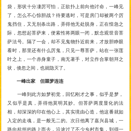
袋，形状十分凄厉可怕，正欲扑上前向他讨命，一峰见
了，怎么不心惊胆战？待要逃时，可是房门却被两个厉
鬼挡住，又无别条出路，弄得他无处脱身，正在惶急之
际，忽想起菩萨来，便索性将两眼一闭，默念观世音菩
萨法号。隔了一会，却不见鬼物扑近前来，才放胆睁眼
看时，那里还有什么厉鬼，只见一尊菩萨，站在一张莲
叶之上，一个赤身童子，南无著手，对立作合掌朝拜之
状，倏忽之间，也就隐灭了。
一峰出家 但噩梦连连
一峰到此方如梦初觉，回忆刚才之事，似乎是梦，
又似乎是真，弄得他莫明其妙。但菩萨两度显化的法
相，却深深的印在他心上，其实境由心造，他这番就如
入定的走魂，是一般无二的。次日他离了嘉兴县城，一
路向杭州的路上而去，沿途过了不少乡村市集，到得一