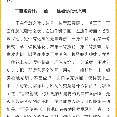
三面观音杖击一峰 一峰顿觉心地光明
正在危急之际，忽见一位青颈菩萨，一首三面，正
面作慈悲熙怡之状，右边作狮子面，左边作猪面；首珠
戴宝冠，冠中有化身的无量寿佛；一身四臂：右第一臂
执杖，第二臂执莲花，左第一臂执轮，第二臂执螺；以
虎皮为裙，以黑鹿皮络于左膊角，披黑蛇为绅线，在八
叶莲花上立。璎珞臂钏，环佩光焰，十分威猛，不片刻
功夫，把一群野鬼完全吃尽。用杖向一峰和尚一击，顿
觉心地光明，不留尘滓。次日做完课诵，便将夜来之
事，去请教元寂禅师，所见的究竟是什么菩萨？元寂禅
师道：“善哉善哉！你所见的却是青颈观自在菩萨啊！是
观音菩萨所变的名王相，虔念此尊菩萨，可以脱离一切
怖畏。”于是便将《青颈观自在菩萨陀罗尼经》一卷，传