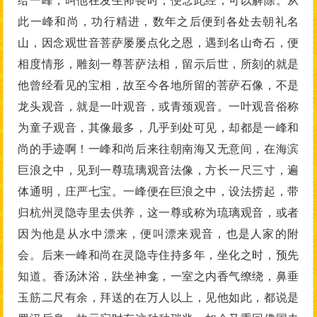
给一峰，叫他在发生怖畏时，便念此经，可以解除。从
此一峰和尚，功行精进，数年之后便到各处去朝礼名
山，因念观世音菩萨屡屡点化之恩，遇到名山奇石，便
相度情形，雕刻一尊菩萨法相，留示后世，所刻的就是
他曾经看见的宝相，故至今各地所留的菩萨石像，不是
龙头观音，就是一叶观音，或青颈观音。一叶观音俗称
为童子观音，其像最多，几乎到处可见，却都是一峰和
尚的手迹啊！一峰和尚后来往朝南海又无意间，在海滨
巨浪之中，见到一尊琉璃观音法像，方长一尺三寸，遍
体通明，庄严七宝。一峰便在巨浪之中，设法捞起，带
归杭州灵隐寺里去供养，这一尊或称为琉璃观音，或者
因为他是从水中漂来，便叫漂来观音，也是人家的附
会。后来一峰和尚在灵隐寺住持多年，坐化之时，预先
知道。香汤沐浴，趺坐神龛，一室之内香气缭绕，鼻垂
玉筋二尺有余，拜送的在万人以上，见他如此，都说是