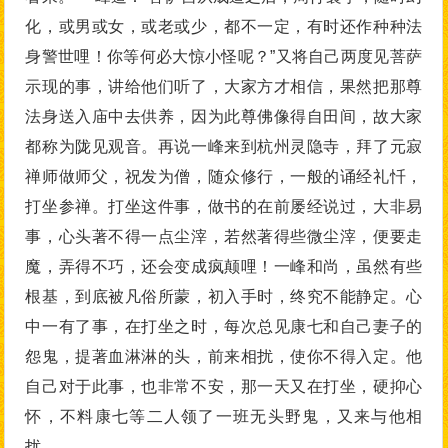
化，或男或女，或老或少，都不一定，有时还作种种法
身警世哩！你等何必大惊小怪呢？”又将自己两度见菩萨
示现的事，讲给他们听了，大家方才相信，果然把那尊
法身送入庙中去供养，因为此尊佛像得自田间，故大家
都称为陇见观音。再说一峰来到杭州灵隐寺，拜了元寂
禅师做师父，祝发为僧，随众修行，一般的诵经礼忏，
打坐参禅。打坐这件事，做书的在前屡经说过，大非易
事，心头著不得一点尘滓，若然著得些微尘滓，便要走
魔，弄得不巧，还会变成疯颠哩！一峰和尚，虽然有些
根基，到底被凡俗所蒙，初入手时，终究不能静定。心
中一有了事，在打坐之时，每次总见康七和自己妻子的
怨鬼，提著血淋淋的头，前来相扰，使你不得入定。他
自己对于此事，也非常不安，那一天又在打坐，硬抑心
怀，不料康七等二人领了一班无头野鬼，又来与他相
扰。