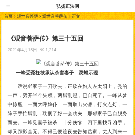
弘扬正法网
首页
观世音菩萨
观世音菩萨传
正文
《观音菩萨传》第三十五回
2021年4月15日
1,214
一峰受冤枉欲承认杀害妻子 灵蝇示现
话说邻家子一刀砍去，正砍在妇人左太阳上，秃的
一声，劈开半个头颅，两脚乱蹬，已自死了。一峰从梦
中惊醒，一面大呼婢仆，一面取出火镰，打火点灯，一
阵子手忙脚乱，耽搁了好一会功夫，那邻家子已自脱身
而去。一峰见妻子被杀，十分伤惨，四下里找寻凶手，
却又踪影全无。不得已便连夜去告知岳家，丈人到来一