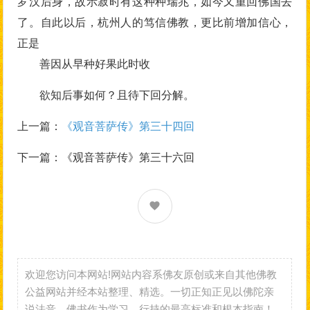
罗汉后身，故示寂时有这种种瑞兆，如今又重回佛国去
了。自此以后，杭州人的笃信佛教，更比前增加信心，
正是
善因从早种好果此时收
欲知后事如何？且待下回分解。
上一篇：
《观音菩萨传》第三十四回
下一篇：《观音菩萨传》第三十六回
欢迎您访问本网站!网站内容系佛友原创或来自其他佛教
公益网站并经本站整理、精选。一切正知正见以佛陀亲
说法音、佛书作为学习、行持的最高标准和根本指南！