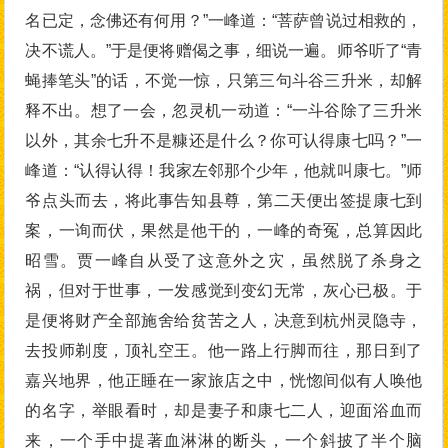
名已定，念佛还有何用？”一峰道：“菩萨曾说过相救的，
决不谎人。”于是便将赠偈之事，细说一遍。师爷听了“青
蝇捧笔头”的话，不觉一惊，只第三句斗谷三升米，却解
释不出。想了一会，忽灵机一动道：“一斗谷除了三升米
以外，其余七升不是糠还是什么？你可认得康七吗？”一
峰道：“认得认得！我家左邻那个少年，他就叫康七。”师
爷点头而去，将此事告知县尊，第二天便出签提康七到
案，一询而伏，果然是他干的，一峰的奇冤，总算因此
昭雪。贾一峰自从受了这意外之灾，虽然脱了杀身之
祸，但对于世事，一发感觉到变幻无常，灰心已极。于
是便将财产全部施舍给贫苦之人，决意到杭州灵隐寺，
去投师剃度，顶礼空王。他一路上行脚而往，那日到了
嘉兴地界，他正睡在一家旅店之中，恍惚间似有人唤他
的名字，举眼看时，却是妻子和康七二人，迎面浴血而
来，一个手中提著血淋淋的断头，一个斜披了半个脑