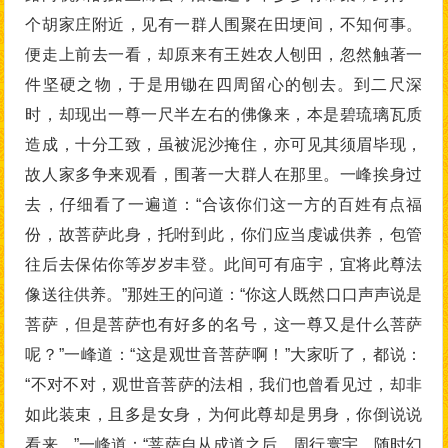
个胡家庄附近，见有一群人围聚在田埂间，不知何事。
便走上前去一看，却原来有王姓农人刨田，忽然触著一
件坚硬之物，于是用锄在四周留心的刨去。到二尺深
时，却现出一尊一尺半左右的佛像来，本是碧琉璃瓦质
造成，十分工致，虽被泥沙掩住，亦可见其须眉毕现，
故人家多争来观看，围著一大群人在那里。一峰挨身过
去，仔细看了一遍道：“合该你们这一方的百姓有点福
份，故菩萨此身，托咐到此，你们应当虔诚供养，包管
往后去保佑你等岁岁丰登。此间可有庙宇，宜将此尊法
像送往供养。”那姓王的问道：“你这人既然口口声声说是
菩萨，但是菩萨也有好多的名号，这一尊又是什么菩萨
呢？”一峰道：“这是观世音菩萨啊！”大家听了，都说：
“不对不对，观世音菩萨的法相，我们也曾看见过，却非
如此装束，且多是女身，为何此尊却是男身，你倒说说
看来。”一峰道：“菩萨自从成道之后，周行寰宇，随时幻