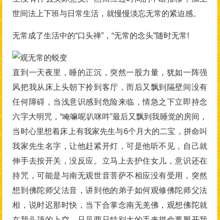
世间法上下班与日常生活，就慢慢淡忘无常的紧迫感。
无常成了生活中的“口头禅”，“无常的念头”随时无常!
直到一天夜里，睡的正沉，突然一股力量，犹如一阵强
风把我从床上头朝下拎到客厅，而后又飘到隔壁间没有
任何障碍，当浅意识感到危险来临，情急之下立即持念
六字大明咒，“唵嘛呢叭咪吽”最后又飘到我睡觉的房间，
当时心里想着床上有我家先生与6个月大的二宝，拼命叫
我家先生名字，让他赶紧开灯，可是他听不见，自己就
伸手去按开关，没反应。立马上去护住女儿，意识还在
持咒，可能是与南无观世音菩萨不相应没有受用，突然
想到佛陀师父法音，讲到他的弟子如何观修佛陀师父法
相，说时迟那时快，当下合掌念南无羌佛，观想佛陀就
在我头顶的上空，只见两只特别大的手来拼命要掰开我