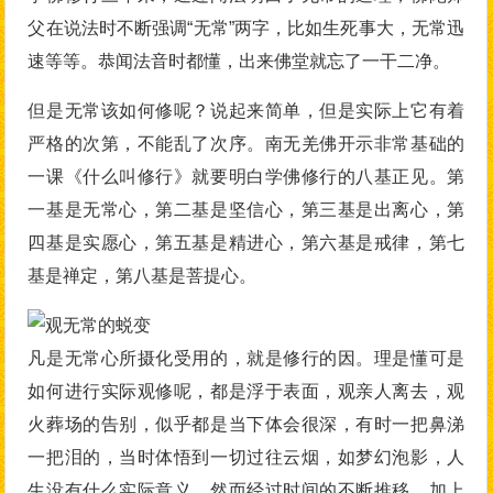
父在说法时不断强调“无常”两字，比如生死事大，无常迅
速等等。恭闻法音时都懂，出来佛堂就忘了一干二净。
但是无常该如何修呢？说起来简单，但是实际上它有着
严格的次第，不能乱了次序。南无羌佛开示非常基础的
一课《什么叫修行》就要明白学佛修行的八基正见。第
一基是无常心，第二基是坚信心，第三基是出离心，第
四基是实愿心，第五基是精进心，第六基是戒律，第七
基是禅定，第八基是菩提心。
凡是无常心所摄化受用的，就是修行的因。理是懂可是
如何进行实际观修呢，都是浮于表面，观亲人离去，观
火葬场的告别，似乎都是当下体会很深，有时一把鼻涕
一把泪的，当时体悟到一切过往云烟，如梦幻泡影，人
生没有什么实际意义。然而经过时间的不断推移，加上