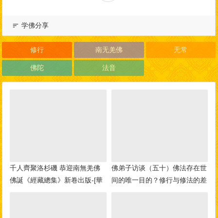
学佛分享
修行
南无羌佛
无常
佛陀
法音
千人齊聚洛杉磯 恭迎南無羌佛
佛弟子访谈（五十）佛法存在世
佛誕《經藏總集》新卷出版-[華
间的唯一目的？修行与修法的差
人今日網]
别，如何做到三业相应？