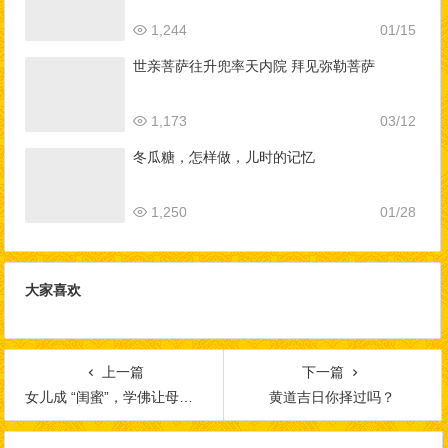
1,244
01/15
世亲菩萨往升兜率天内院 拜见弥勒菩萨
1,173
03/12
冬瓜糖，怎样做，儿时的记忆
1,250
01/28
大家喜欢
上一篇
下一篇
女儿成 “闺蜜”，学佛让母女情更温馨
黄道吉日你择过吗？