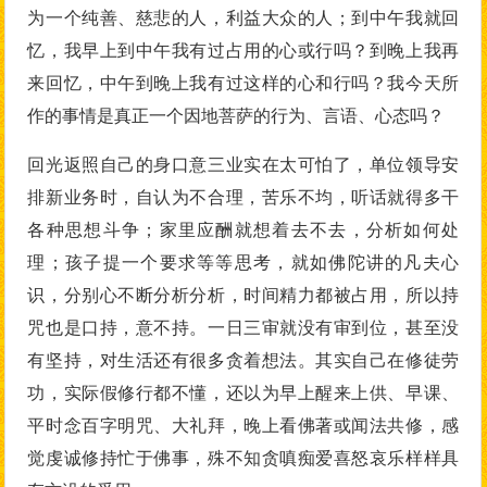
为一个纯善、慈悲的人，利益大众的人；到中午我就回
忆，我早上到中午我有过占用的心或行吗？到晚上我再
来回忆，中午到晚上我有过这样的心和行吗？我今天所
作的事情是真正一个因地菩萨的行为、言语、心态吗？
回光返照自己的身口意三业实在太可怕了，单位领导安
排新业务时，自认为不合理，苦乐不均，听话就得多干
各种思想斗争；家里应酬就想着去不去，分析如何处
理；孩子提一个要求等等思考，就如佛陀讲的凡夫心
识，分别心不断分析分析，时间精力都被占用，所以持
咒也是口持，意不持。一日三审就没有审到位，甚至没
有坚持，对生活还有很多贪着想法。其实自己在修徒劳
功，实际假修行都不懂，还以为早上醒来上供、早课、
平时念百字明咒、大礼拜，晚上看佛著或闻法共修，感
觉虔诚修持忙于佛事，殊不知贪嗔痴爱喜怒哀乐样样具