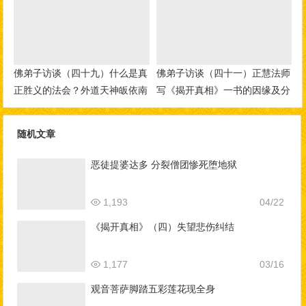
佛弟子访谈（四十九）什么是真
佛弟子访谈（四十一）正慧法师
正胜义的法会？外道天神皈依南
写《揭开真相》一书的因缘及分
无羌佛的事迹
享在南无羌佛驻地里的修行生活
随机文章
恶徒提婆达多 分裂僧团惨死堕地狱
1,193
04/22
《揭开真相》（四）失望悲伤纠结
1,177
03/16
观音菩萨脚踏五彩莲花现全身