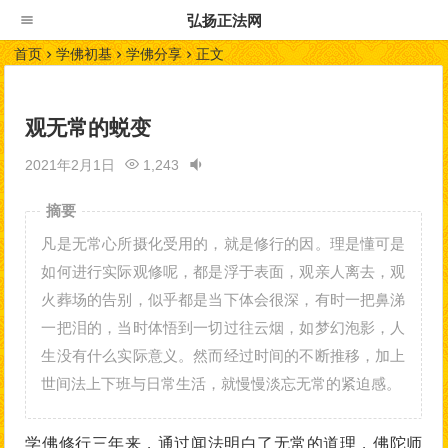
弘扬正法网
首页
学佛初基
学佛分享
正文
观无常的蜕变
2021年2月1日
1,243
摘要
凡是无常心所摄化受用的，就是修行的因。理是懂可是
如何进行实际观修呢，都是浮于表面，观亲人离去，观
火葬场的告别，似乎都是当下体会很深，有时一把鼻涕
一把泪的，当时体悟到一切过往云烟，如梦幻泡影，人
生没有什么实际意义。然而经过时间的不断推移，加上
世间法上下班与日常生活，就慢慢淡忘无常的紧迫感。
学佛修行三年来，通过闻法明白了无常的道理，佛陀师