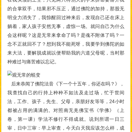
的合掌双手，结果邪不压正，通过佛陀的加持，那股无
明业力消失了，我惊醒回过神来后，发现自己还在床上
躺着，家人孩子安然无事，虚惊一场。就问自己为什么
会这样呢？这是无常来拿命了吗？是魂不附体了吗？一
念不正就回不了？想到我不能死呀，我要学到佛陀的如
来大法，要解脱成就以便帮助我的六道父母呢，当时那
种难过与痛苦难以忘记。
后来恭闻了佛陀法音《下一个十五年，你还在吗？》，
我查找自己的行持上种种不如法及走过场，忙于世间
法，工作、孩子，先生、父母，亲朋好友等等，24小时
都被占用的满满的。对照南无羌佛宝书《学佛》（上
卷，第一课）学法不修行不得成就。说到所谓一日三
审，日中三审：早上审查，今天白天我应该怎么样，成