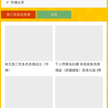
学佛分享
第三世多杰羌佛
法音
南无第三世多杰羌佛说法《学
千人齊聚洛杉磯 恭迎南無羌佛
佛》
佛誕《經藏總集》新卷出版-[華
人今日網]