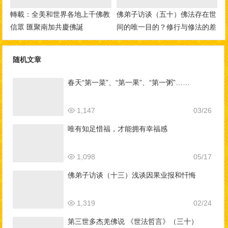
轉載：全美和世界各地上千佛教
佛弟子访谈（五十）佛法存在世
信眾 匯聚南加共慶佛誕
间的唯一目的？修行与修法的差
别，如何做到三业相应？
随机文章
春天“第一菜”、“第一果”、“第一粥”……
1,147
03/26
唯有知足惜福，才能拥有幸福感
1,098
05/17
佛弟子访谈（十三）浅谈因果业报和忏悔
1,319
02/24
第三世多杰羌佛说 《世法哲言》（三十）