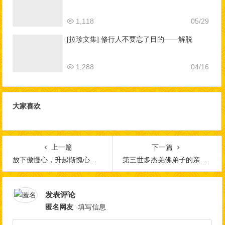
1,118
05/29
[拉珍文集] 修行人不要忘了目的——解脱
1,288
04/16
大家喜欢
上一篇
下一篇
放下傲慢心，升起惭愧心，让您倍受尊敬
第三世多杰羌佛弟子的亲属去到极乐世界
发表评论
匿名网友
填写信息