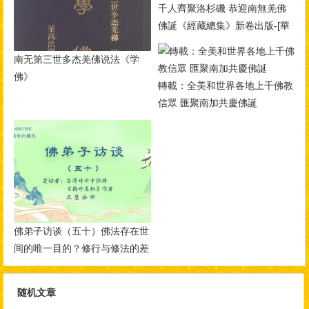
千人齊聚洛杉磯 恭迎南無羌佛
佛誕《經藏總集》新卷出版-[華
人今日網]
南无第三世多杰羌佛说法《学
佛》
轉載：全美和世界各地上千佛教
信眾 匯聚南加共慶佛誕
佛弟子访谈（五十）佛法存在世
间的唯一目的？修行与修法的差
别，如何做到三业相应？
随机文章