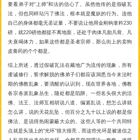
要看弟子对“上师”和法的信心了。虽然他传的是假破瓦
法，但也同样玷污了佛法，根本就是魔妖的行为。连他
自己的身体都毫无圣证量，不要说让他用金刚钩拿杵230
磅，就220磅他都提不离地面，还处于肉体凡胎凡骨、凡
夫衰竭体力，如果这些都是圣者宗师，那么街上的卖狗
皮膏药的个个都是。
综上所述，透过假破瓦法在藏地广为流传的现象，所有
虔诚修行，誓求解脱的佛弟子们都应该洞悉当今末法时
期的佛教乱象，要清醒的认识到，现在世界各地，佛教
各宗各派乱象丛生，随处都是陷阱。一些名头很大的活
佛、法王、法师互相胡说八道、编篡乱说，想怎么讲就
怎么讲，说的天花乱坠，但百分之九十以上说的都是假
佛法、是说得热闹蒙蔽大众的。这些人等的一个共同特
点就是头顶上的“光环”很大很亮，而这些光环是被迷信之