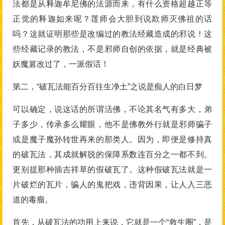
法都是从释迦牟尼佛的法源而来，有什么资格超越正等
正觉的释迦如来呢？莲师会大胆到说欺师灭佛祖的话
吗？这就证明那些是改编过的教法经藏造成的邪说！这
些经藏记录的教法，不是邪师自创的依据，就是经典被
妖魔篡改过了，一派假话！
第二，“破瓦法能百分百往生净土”之说是痴人的白日梦
可以确定，说这话的所谓活佛，不论其名气有多大，弟
子多少，传承多么耀眼，他不是佛教外行就是邪师骗子
或是魔子魔孙转世再来的那类人。因为，即便是修持真
的破瓦法，其成就解脱的保障系数连百分之一都不到。
更别提那种插吉祥草的假破瓦了。这种假破瓦法就是一
片破烂的瓦片，骗人的鬼把戏，违背因果，让人入三恶
道的毒瘤。
首先，从破瓦法的功用上来说，它就是一个“救生圈”，是