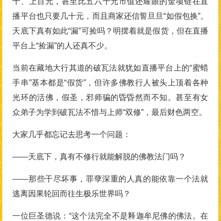
十、上百元，甚至比五六千元市值还耀眼的金项链在直
播平台也只要几十元，而且商家还信誓旦旦“如假包换”。
天底下真有如此“漏”可捡吗？明摆着就是假货，但在直播
平台上“捡漏”的人还真不少。
当前在藏地大行其道的破瓦法就犹如直播平台上的“蜜蜡
手串”基本都是“假货”，但许多佛教行人被头上顶着各种
光环的活佛，假圣，邪师骗的昏昏然而不知。甚至有女
众弟子为学到破瓦法不惜与上师“双修”，最后财色两空。
大家几乎都忘记去思考一个问题：
——天底下，真有不修行就能解脱的佛教法门吗？
——那些干尽坏事，罪孽深重的人真的能依靠一个法就
逃离因果轮回而往生极乐世界吗？
一位巨圣德说：“这个法完全不是释迦牟尼佛的佛法。在