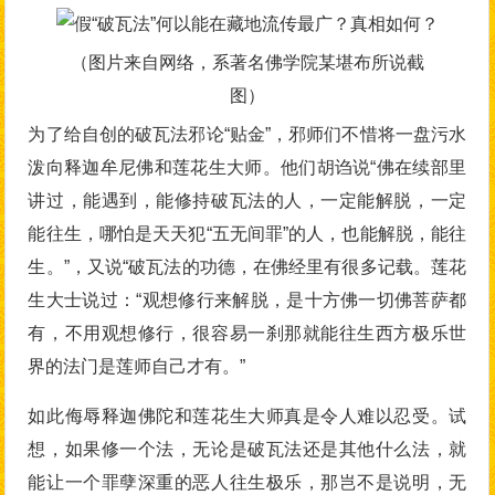
（图片来自网络，系著名佛学院某堪布所说截
图）
为了给自创的破瓦法邪论“贴金”，邪师们不惜将一盘污水
泼向释迦牟尼佛和莲花生大师。他们胡诌说“佛在续部里
讲过，能遇到，能修持破瓦法的人，一定能解脱，一定
能往生，哪怕是天天犯“五无间罪”的人，也能解脱，能往
生。”，又说“破瓦法的功德，在佛经里有很多记载。莲花
生大士说过：“观想修行来解脱，是十方佛一切佛菩萨都
有，不用观想修行，很容易一刹那就能往生西方极乐世
界的法门是莲师自己才有。”
如此侮辱释迦佛陀和莲花生大师真是令人难以忍受。试
想，如果修一个法，无论是破瓦法还是其他什么法，就
能让一个罪孽深重的恶人往生极乐，那岂不是说明，无