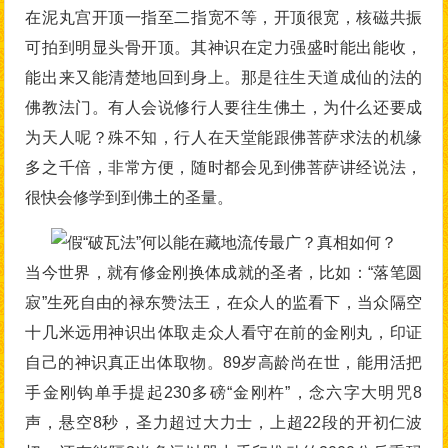
在泥丸宫开顶一指至二指宽不等，开顶很宽，核磁共振
可拍到明显头骨开顶。其神识在定力强盛时能出能收，
能出来又能清楚地回到身上。那是往生天道成仙的法的
佛教法门。有人会说修行人要往生佛土，为什么还要成
为天人呢？殊不知，行人在天堂能跟佛菩萨求法的机缘
多之千倍，非常方便，随时都会见到佛菩萨讲经说法，
很快会修学到到佛土的圣量。
当今世界，就有修金刚换体成就的圣者，比如：“落笔圆
寂”生死自由的禄东赞法王，在众人的监看下，当众隔空
十几米远用神识出体取走众人看守在前的金刚丸，印证
自己的神识真正出体取物。89岁高龄尚在世，能用活把
手金刚钩单手提起230多磅“金刚杵”，念六字大明咒8
声，悬空8秒，圣力超过大力士，上超22段的开初仁波