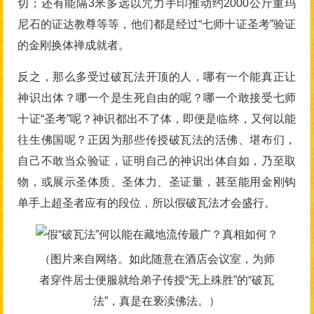
切；还有能隔3米多远以咒力手印推动约2000公斤重玛
尼石的证达教尊等等，他们都是经过“七师十证圣考”验证
的金刚换体禅成就者。
反之，那么多受过破瓦法开顶的人，哪有一个能真正让
神识出体？哪一个是生死自由的呢？哪一个敢接受七师
十证“圣考”呢？神识都出不了体，即便是临终，又何以能
往生佛国呢？正因为那些传授破瓦法的活佛、堪布们，
自己不敢当众验证，证明自己的神识出体自如，乃至取
物，或展示圣体质、圣体力、圣证量，甚至能用金刚钩
单手上超圣者应有的段位，所以假破瓦法才会盛行。
（图片来自网络。如此随意在酒店会议室，为师
者穿件居士便服就给弟子传授“无上殊胜”的“破瓦
法”，真是在亵渎佛法。）