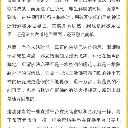
修而非主修，就是为了防止万一在自己的主修法门没有
取得成就，而无法了生脱死、即生解脱的时间，无常却
到来，在“中阴”现前行人临终时，用破瓦法把自己的神识
迁转到极乐世界去。其实并不尽然，到底是到极乐世
界，还是留在六道轮回里面，还不那么简单。
然而，当今末法时期，真正的佛法已失传殆尽。邪师骗
子如繁星点点，邪恶错误知见漫天飞舞。即便在当今的
藏地，所谓佛法几乎不是一堆空洞的理论，就是一堆蒙
蔽外行的假佛法。而被一些法王活佛堪布们吹的神乎其
神的破瓦法更是假的不能再假，退一万步，就是真的不
能再真，也是与释迦牟尼佛的教法大相径庭，原则上就
是违背因果的。
这犹如当前一些直播平台在兜售蜜蜡和金项链一样。与
正常万元市值一模一样的蜜蜡手串在直播平台只要几