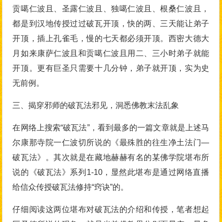
贡噶仁波且、圣露仁波且、独噶仁波且、根桑仁波且，
都是到汉地传授过过破瓦开顶，快的两、三天能让弟子
开顶，插上孔雀毛，慢的七天都必须开顶。西密大德大
月如来康萨仁波且和贡噶仁波且用二、三小时弟子就能
开顶。更有巨圣只需要十几分钟，弟子就开顶，实为史
无前例。
三、揭穿邪师的破瓦法邪见，洞悉佛教末法乱象
在网络上搜索“破瓦法”，看到最多的一篇文章就是上述马
尔康那寺院一仁波切所说的《最殊胜的往生净土法门—
破瓦法》。其次就是在藏地赫赫有名的某佛学院堪布所
说的《破瓦法》系列1-10，显然此堪布是通过网络直播
给信众传授破瓦法修持“窍诀”的。
仔细阅读这两位堪布对破瓦法的介绍和传授，笔者想起