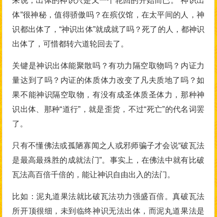
来说，出体的神识只是又一个轮回的开始而已。“神识出
体”很神秘，值得骄傲吗？在殡仪馆，在太平间的人，神
识都出体了，“神识出体”就成就了吗？死了的人，都神识
出体了，可惜都转六道轮回去了。
关键是神识出体能聚散吗？有功力隔空取物吗？内证力
量达到了吗？内证的体质体力改变了凡夫质地了吗？如
果不能神识隔空取物，有没有成圣体质圣体力，那种神
识出体、那种“道行”，就是歪货，不过“死亡”的代名词罢
了。
只有不懂佛法或孤陋寡闻之人或邪师骗子才会说“破瓦法
是最高最殊胜的成就法门”。事实上，在佛法中就有比破
瓦法高百倍千倍的，能让神识自由出入的法门。
比如：泥丸道果法就比破瓦法功力强盛百倍。真破瓦法
所开顶很细，未到临终神识无法出体，而泥丸道果法是