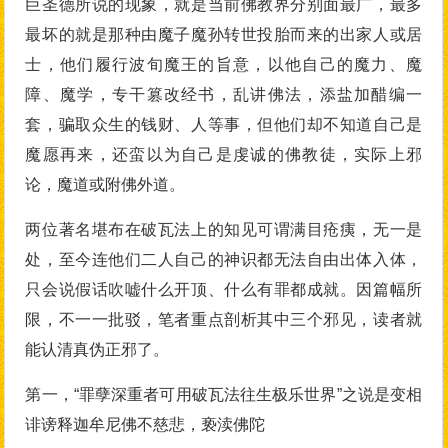
巨圣德所说的现象，就是当前佛教界分别面最广，最多
最坏的就是那种由魔子魔孙转世投胎而来的出家人或居
士，他们履行波旬魔王的旨意，以他自己的魔力、魔
障、魔学，专干篡改经书，乱讲佛法，添盐加醋编一
套，骗取众生的钱财、人等事，但他们却不知道自己是
魔愿再来，还蛮以为自己是虔诚的佛教徒，实际上邪
论，魔道或附佛外道。
两位著名堪布在破瓦法上的知见可谓满目疮痍，无一是
处，至今连他们二人自己的神识都无法自由出体入体，
只会说假话吹嘘什么开顶、什么有罪都成就。因篇幅所
限，不一一批驳，笔者重点剖析其中三个邪见，读者就
能认清真伪正邪了。
第一，“罪孽深重者可用破瓦法往生极乐世界”之说是变相
诽谤释迦牟尼佛不慈悲，亵渎佛陀