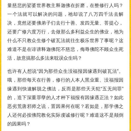
量慈悲的娑婆世界教主释迦佛在折磨，在整修行人吗？
一个法就可以解决的问题，祂却说了八万四千法去解
决，竟然还要佛弟子们去行十善、发四无量、菩提心，
还要广修六度万行，去做那么多利益众生的佛业，祂为
什么不只教众生修个破瓦法就往生极乐世界了事呢？这
难道不是在诽谤释迦佛陀不慈悲，侮辱佛陀不顾众生死
活，故意搞那么多法来耽误众生吗？
也许有人想说“因为那些众生没福报因缘遇到破瓦法”。
哦，那些每天在行善，修行的人本人黑业重、没福报因
缘遇到快速解脱之佛法，反而是那些天天犯“五无间罪”
的，造下深重罪孽的人才种下福报有因缘遇正法？如此
恶劣荒唐邪师之说，置因果何在呢？若如是，那学佛之
人还何必按佛陀教化实际虔诚修行呢？难道这不是颠倒
的因果吗？