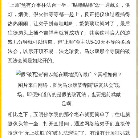
“上师”煞有介事往法台一坐，“咕噜咕噜”念一通藏文，供
灯，烟供、假火供等等都一起上，反正把仪轨过程搞得
热热闹闹，让弟子拼命哇哇叫，繁繁琐琐就对了，最后
往徒弟头上插个吉祥草就算成功了。其实这种骗人的游
戏几分钟就可以结束，但“上师”会主法5-10天不等的多场
法会，以示开顶不易，法之珍贵。马尔康那个寺院的破
瓦法会就是如此开的。
图片来自网络，图为马尔康某寺院“破瓦法会”现
场。即便知道传的是假的破瓦法，也要把前戏做
足啊。
相比之下，五明佛学院的那个堪布就更简单了，往电脑
摄像头前一坐，打开直播间，通过网络给弟子们直接传
授这个“无上殊胜”的“破瓦法窍诀”了。有没有开顶征兆就