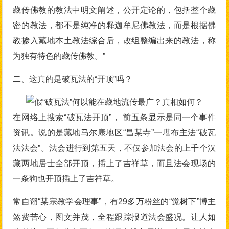
藏传佛教的教法中明文阐述，公开定论的，包括整个藏
密的教法，都不是纯净的释迦牟尼佛教法，而是根据佛
教掺入藏地本土教法综合后，改组整编出来的教法，称
为独有特色的藏传佛教。”
二、这真的是破瓦法的“开顶”吗？
在网络上搜索“破瓦法开顶”， 前五条显示是同一个事件
资讯。说的是藏地马尔康地区“昌某寺”一堪布主法“破瓦
法法会”。法会进行到第五天，不仅参加法会的上千个汉
藏两地居士全部开顶，插上了吉祥草，而且法会现场的
一条狗也开顶插上了吉祥草。
常自诩“某宗教学会理事”，有29多万粉丝的“觉树下”博主
煞费苦心，图文并茂，全程跟踪报道法会盛况。让人如