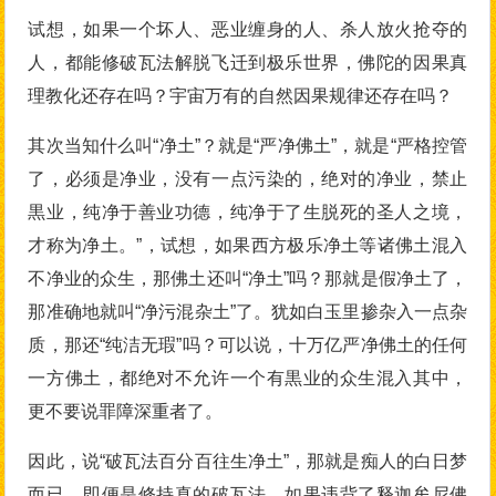
试想，如果一个坏人、恶业缠身的人、杀人放火抢夺的
人，都能修破瓦法解脱飞迁到极乐世界，佛陀的因果真
理教化还存在吗？宇宙万有的自然因果规律还存在吗？
其次当知什么叫“净土”？就是“严净佛土”，就是“严格控管
了，必须是净业，没有一点污染的，绝对的净业，禁止
黒业，纯净于善业功德，纯净于了生脱死的圣人之境，
才称为净土。”，试想，如果西方极乐净土等诸佛土混入
不净业的众生，那佛土还叫“净土”吗？那就是假净土了，
那准确地就叫“净污混杂土”了。犹如白玉里掺杂入一点杂
质，那还“纯洁无瑕”吗？可以说，十万亿严净佛土的任何
一方佛土，都绝对不允许一个有黒业的众生混入其中，
更不要说罪障深重者了。
因此，说“破瓦法百分百往生净土”，那就是痴人的白日梦
而已。即便是修持真的破瓦法，如果违背了释迦牟尼佛