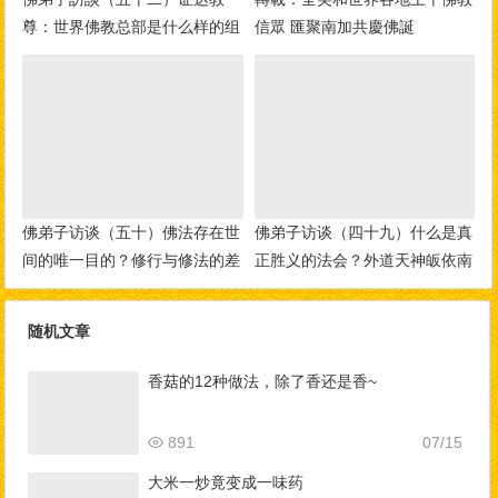
尊：世界佛教总部是什么样的组
信眾 匯聚南加共慶佛誕
织？佛教与其他宗教的区别？佛
教称为谛教的真实含义！
佛弟子访谈（五十）佛法存在世
佛弟子访谈（四十九）什么是真
间的唯一目的？修行与修法的差
正胜义的法会？外道天神皈依南
别，如何做到三业相应？
无羌佛的事迹
随机文章
香菇的12种做法，除了香还是香~
891
07/15
大米一炒竟变成一味药