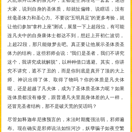
人乱崇拜出来的假光环，全都是空洞理论一套套，迷惑
大家，说到自身的圣体质，却就扯偏锋、说瞎话，没有
丝毫圣体力和圣心力。不要说“五明具足”的更多考验，就
让他们参加“拿杵上座”测试，展显一下上超段位，有可能
连凡夫中的自身康体士都达不到，想赶上开初仁波切，
上超22段，那只能做梦去吧。真正要让他展示圣体质圣
体力的结构，这些邪师会说：“我们是圣者，我们不讲究
这个，我讲究成就解脱”，以种种借口逃避。其实，你讲
究不讲究，遮不了丑的，而是你到底是真开了顶的大上
师、神识出得了体、取得了物吗？你的体质是凡夫体
呢，还是超越了凡夫体，成为了圣体质圣体力呢？如果
连体质都没有修变，跟普通凡夫里面身体差的人一样，
还冒充圣者结构，那不是破天荒的笑话吗？
尽管如释迦牟尼佛预言的，末法时期魔强法弱，邪师遍
布。现在确实是邪师说法如恒河沙，妖孽骗子如夜空繁