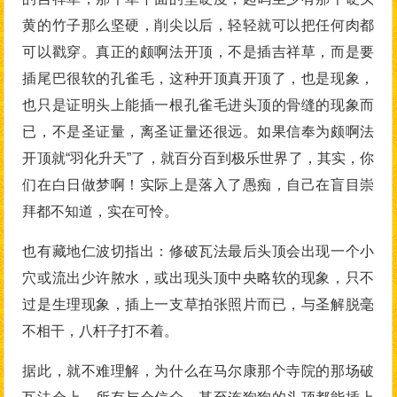
黄的竹子那么坚硬，削尖以后，轻轻就可以把任何肉都
可以戳穿。真正的颇啊法开顶，不是插吉祥草，而是要
插尾巴很软的孔雀毛，这种开顶真开顶了，也是现象，
也只是证明头上能插一根孔雀毛进头顶的骨缝的现象而
已，不是圣证量，离圣证量还很远。如果信奉为颇啊法
开顶就“羽化升天”了，就百分百到极乐世界了，其实，你
们在白日做梦啊！实际上是落入了愚痴，自己在盲目崇
拜都不知道，实在可怜。
也有藏地仁波切指出：修破瓦法最后头顶会出现一个小
穴或流出少许脓水，或出现头顶中央略软的现象，只不
过是生理现象，插上一支草拍张照片而已，与圣解脱毫
不相干，八杆子打不着。
据此，就不难理解，为什么在马尔康那个寺院的那场破