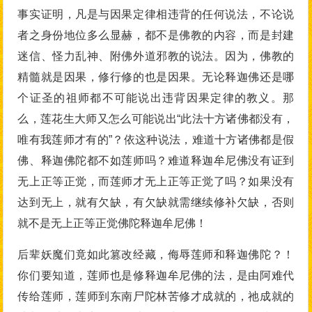
事实证明，凡是与因果定律相违背的任何说法，不论说
者之身份地位多么显赫，都不是佛教的内容，而是封建
迷信、怪力乱神、附佛外道邪教的说法。因为，佛教的
精髓就是因果，修行修的也是因果。无论释迦佛还是哪
个证圣的祖师都不可能说出违背因果定律的教义。那
么，莲花生大师又怎么可能说出“此法十方诸佛都没有，
唯有我莲师才有的”？依这种说法，难道十方诸佛都是假
佛、释迦佛陀都不如莲师吗？难道释迦牟尼佛没有证到
无上正等正觉，而莲师才无上正等正觉了吗？如果没有
达到无上，就有欠缺，有欠缺就需继续修补欠缺，否则
就不是无上正等正觉佛陀释迦牟尼佛！
后辈妖魔们竟如此篡改经藏，侮辱莲师和释迦佛陀？！
你们要知道，莲师也是修释迦牟尼佛的法，是由阿难代
传给莲师，莲师到东南尸陀林苦修才成就的，祂成就的