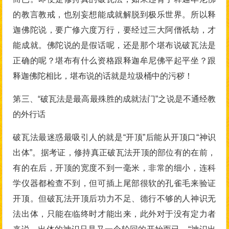
的教言教戒，也别妄想能成就解脱到极乐世界。所以释
迦佛陀说，要广修六度万行，要经过三大阿僧祇劫，才
能成就。佛陀说的是假话呢，还是那个堪布说破瓦法是
正确的呢？堪布有什么资格跟释迦牟尼佛平起平坐？跟
释迦佛陀相比，堪布说的话就是垃圾桶中的污秽！
第三、“破瓦法是最高最殊胜的成就法门”之说是不通经教
的外行话
破瓦法最迷惑最吸引人的就是“开顶”后能从开顶口“神识
出体”。据考证，修持真正破瓦法开顶的部位有的在前，
有的在后，开顶的宽度不到一毫米，非常的细小，连科
学仪器都检查不到，但可插上尾部很软的孔雀毛来验证
开顶。但破瓦法开顶后功力不足、德行不够的人神识无
法出体，只能在临终时才能出来，此外对于没有定力者