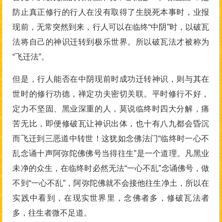
防止真正修行的行人在没有取得了生脱死本事时，业报
现前，无常突然到来，行人可以在临终“中阴”时，以破瓦
法将自己的神识迁转到极乐世界。所以破瓦法才被称为
“飞迁法”。
但是，行人能否在中阴现前时成功迁转神识，则与其在
世时的修行功德，禅定功夫密切关联。平时修行不好，
定力不坚固、黑业深重的人，莫说临终时四大分解，痛
苦无比，即便修破瓦让神识出体，也十有八九都会昏沉
而飞迁到三恶道中转世！这犹如念佛法门“临终时一心不
乱念诵十声阿弥陀佛佛号当得往生”是一个道理。凡黑业
未净的众生，在临终时必然无法“一心不乱”念诵佛号，做
不到“一心不乱”，阿弥陀佛就不会接他往生净土，所以在
实践中看到，在现实世界里，念佛者多，修破瓦法者
多，往生者微不足道。