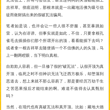
瓦法会上，所有与会信众，甚至连狗狗的头顶都能插上
吉祥草。彻底说明，那根本就是一出藏地活佛为吸引信
徒而敛财搞出来的假破瓦法骗局。
笔者如是说，也许会让一些人很不舒服，甚至暴跳如
雷，认为在诽谤。但事实就是如此，不信，只要拿根孔
雀毛去插插你们那个所谓开出的顶，看看能插下去吗？
或者拿一根吉祥草去随便插一个不信佛的人的头顶，马
上一翻两瞪眼，当下明白真相。
自欺欺人容易，但一旦修了假的“破瓦法”，认假开顶为真
开顶，临死之时不但神识无法飞迁西方极乐，却堕落到
恶道去，想上来就不那么容易了，那是要经历万劫千生
之苦恶果报后才能结束的啊。难道不值得去认真甄别
吗？
当然，在现代也有真破瓦法和真开顶。比如：藏地大德