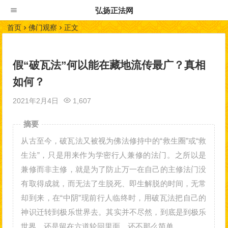
弘扬正法网
首页
佛门观察
正文
假“破瓦法”何以能在藏地流传最广？真相
如何？
2021年2月4日
1,607
摘要
从古至今，破瓦法又被视为佛法修持中的“救生圈”或“救
生法”，只是用来作为学密行人兼修的法门。之所以是
兼修而非主修，就是为了防止万一在自己的主修法门没
有取得成就，而无法了生脱死、即生解脱的时间，无常
却到来，在“中阴”现前行人临终时，用破瓦法把自己的
神识迁转到极乐世界去。其实并不尽然，到底是到极乐
世界，还是留在六道轮回里面，还不那么简单。