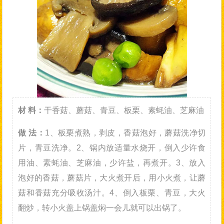
材 料：
干香菇、蘑菇、青豆、板栗、素蚝油、芝麻油
做 法：
1、板栗煮熟，剥皮，香菇泡好，蘑菇洗净切
片，青豆洗净。2、锅内放适量水烧开，倒入少许食
用油、素蚝油、芝麻油，少许盐，再煮开。3、放入
泡好的香菇，蘑菇片，大火煮开后，用小火煮，让蘑
菇和香菇充分吸收汤汁。4、倒入板栗、青豆，大火
翻炒，转小火盖上锅盖焖一会儿就可以出锅了。