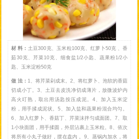
材 料：
土豆300克、玉米粒100克、红萝卜50克 、香
茹30克、芹菜10克、细食盐1/2小匙、蔬果粉1/2小
匙、玉米淀粉50克
做 法：
1、将芹菜剁成末。2、将红萝卜、泡软的香菇
切成小丁。3、土豆去皮洗净切成薄片，放微波炉内
高火叮熟，取出用汤匙按压成泥。4、加入玉米淀
粉，用手揉成泥状。5、加入盐和蔬果粉混合均匀。
6、加入红萝卜、香菇丁、芹菜沫拌匀成面团。7、取
1小块面团，用手揉圆，外层沾裹上玉米粒。8、依次
将所有小丸子做好，摆在盘内 。9、蒸锅内加水，将