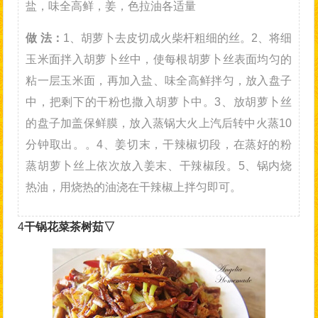
盐，味全高鲜，姜，色拉油各适量
做 法：
1、胡萝卜去皮切成火柴杆粗细的丝。2、将细
玉米面拌入胡萝卜丝中，使每根胡萝卜丝表面均匀的
粘一层玉米面，再加入盐、味全高鲜拌匀，放入盘子
中，把剩下的干粉也撒入胡萝卜中。3、放胡萝卜丝
的盘子加盖保鲜膜，放入蒸锅大火上汽后转中火蒸10
分钟取出。。4、姜切末，干辣椒切段，在蒸好的粉
蒸胡萝卜丝上依次放入姜末、干辣椒段。5、锅内烧
热油，用烧热的油浇在干辣椒上拌匀即可。
4
干锅花菜茶树茹▽