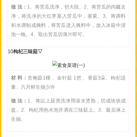
做 法：
1、将苦瓜洗净，切大段。2、将苦瓜的内瓤去
净，将洗净的大红枣塞入苦瓜中，塞紧。3、将调料
和水调制成腌料，将苦瓜进入腌料中，放入冰箱中浸
泡一晚。4、取出苦瓜切薄片即可。
10
枸杞三味菇▽
材 料：
杏鲍菇1棵 、金针菇 1把 、香菇3朵、枸杞适
量、六月鲜生抽少许
做 法：
1、将以上菇类洗净用滚水烫熟，切成块状成
盘。2、枸杞用热水泡开洒在三味菇上。3、最后淋上
生抽。