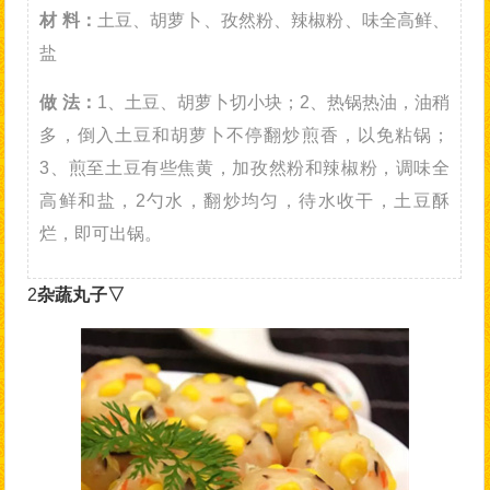
材 料：
土豆、胡萝卜、孜然粉、辣椒粉、味全高鲜、
盐
做 法：
1、土豆、胡萝卜切小块；2、热锅热油，油稍
多，倒入土豆和胡萝卜不停翻炒煎香，以免粘锅；
3、煎至土豆有些焦黄，加孜然粉和辣椒粉，调味全
高鲜和盐，2勺水，翻炒均匀，待水收干，土豆酥
烂，即可出锅。
2
杂蔬丸子▽