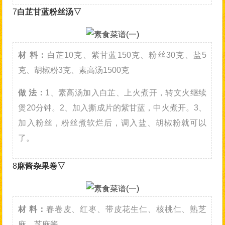
7
白芷甘蓝粉丝汤▽
材 料：
白芷10克、紫甘蓝150克、粉丝30克、盐5
克、胡椒粉3克、素高汤1500克
做 法：
1、素高汤加入白芷、上火煮开，转文火继续
煲20分钟。2、加入撕成片的紫甘蓝，中火煮开。3、
加入粉丝，粉丝煮软烂后，调入盐、胡椒粉就可以
了。
8
麻酱杂果卷▽
材 料：
春卷皮、红枣、带皮花生仁、核桃仁、熟芝
麻、芝麻酱