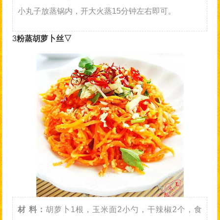
小丸子放蒸锅内，开大火蒸15分钟左右即可。
3
粉蒸胡萝卜丝▽
材 料：
胡萝卜1根，玉米面2小勺，干辣椒2个，食