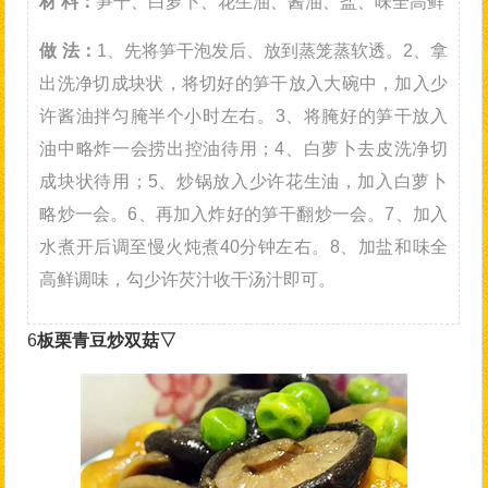
材 料：
笋干、白萝卜、花生油、酱油、盐、味全高鲜
做 法：
1、先将笋干泡发后、放到蒸笼蒸软透。2、拿
出洗净切成块状，将切好的笋干放入大碗中，加入少
许酱油拌匀腌半个小时左右。3、将腌好的笋干放入
油中略炸一会捞出控油待用；4、白萝卜去皮洗净切
成块状待用；5、炒锅放入少许花生油，加入白萝卜
略炒一会。6、再加入炸好的笋干翻炒一会。7、加入
水煮开后调至慢火炖煮40分钟左右。8、加盐和味全
高鲜调味，勾少许芡汁收干汤汁即可。
6
板栗青豆炒双菇▽