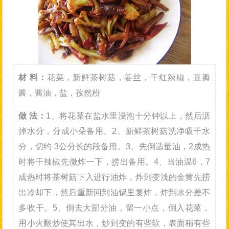
材 料：
花菜，新鲜茶树菇，姜丝，干红辣椒，豆瓣
酱，酱油，盐，孜然粉
做 法：
1、将花菜在盐水里浸泡十分钟以上，然后沥
掉水分，分成小朵备用。2、新鲜茶树菇洗净吸干水
分，切约 3公分长的段备用。3、先倒适量油，2成热
时将干辣椒先微炸一下，捞出备用。4、当油温6，7
成热时将茶树菇下入进行油炸，炸到变浅的金黄先捞
出冷却下，然后重新回到油锅里复炸，炸到水分差不
多收干。5、倒去大部分油，留一小点，倒入花菜，
用小火翻炒使其出水，炒到变的有些软，表面稍有些