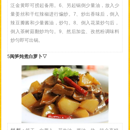
泛金黄即可捞起备用。6、另起锅倒少量油，放入少
量姜丝和干红辣椒进行煸炒。7、炒出香味后，倒入
辣豆瓣酱和少量酱油，炒匀。8、倒入花菜炒匀后，
倒入茶树菇翻炒均匀。9、然后加盐、孜然粉调味料
炒匀即可出锅。
5
闽笋炖煮白萝卜▽